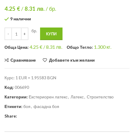
4.25 €
/
8.31
лв.
/ бр.
9 налични
бр.
КУПИ
4.25
€ /
8.31 лв.
1.300
кг.
Общa Цена:
Общо Тегло:
Сравняване
Добавете към желани
Курс: 1 EUR = 1.95583 BGN
Код:
006690
Категории:
Екстериорен латекс
,
Латекс
,
Строителство
Етикети:
боя
,
фасадна боя
Share: