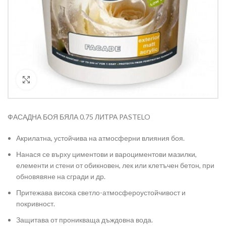
Кликнете за уголемяване
ФАСАДНА БОЯ БЯЛА 0.75 ЛИТРА PASTELO
Акрилатна, устойчива на атмосферни влияния боя.
Нанася се върху циментови и вароциментови мазилки,
елементи и стени от обикновен, лек или клетъчен бетон, при
обновявяне на сгради и др.
Притежава висока светло-атмосфероустойчивост и
покривност.
Защитава от проникваща дъждовна вода.