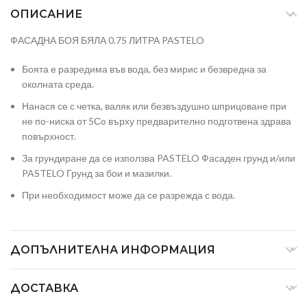
ОПИСАНИЕ
ФАСАДНА БОЯ БЯЛА 0.75 ЛИТРА PASTELO
Боята е разредима във вода, без мирис и безвредна за
околната среда.
Нанася се с четка, валяк или безвъздушно шприцоване при
не по-ниска от 5Сo върху предварително подготвена здрава
повърхност.
За грундиране да се използва PASTELO Фасаден грунд и/или
PASTELO Грунд за бои и мазилки.
При необходимост може да се разрежда с вода.
ДОПЪЛНИТЕЛНА ИНФОРМАЦИЯ
ДОСТАВКА