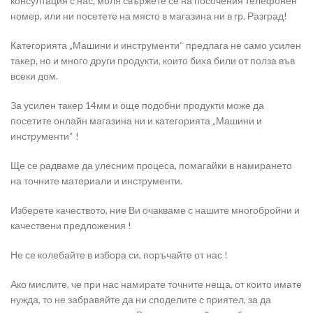
консултация с нас, моля свържете се на посочения телефонен
номер, или ни посетете на място в магазина ни в гр. Разград!
Категорията „Машини и инструменти“ предлага не само усилен
такер, но и много други продукти, които биха били от полза във
всеки дом.
За усилен такер 14мм и още подобни продукти може да
посетите онлайн магазина ни и категорията „Машини и
инструменти“ !
Ще се радваме да улесним процеса, помагайки в намирането
на точните материали и инструменти.
Изберете качеството, ние Ви очакваме с нашите многобройни и
качествени предложения !
Не се колебайте в избора си, поръчайте от нас !
Ако мислите, че при нас намирате точните неща, от които имате
нужда, то не забравяйте да ни споделите с приятел, за да