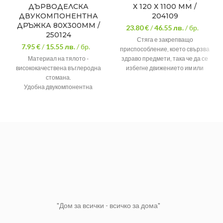
ДЪРВОДЕЛСКА
Х 120 Х 1100 ММ /
ДВУКОМПОНЕНТНА
204109
ДРЪЖКА 80X300MM /
23.80 €
/
46.55
лв.
/ бр.
250124
Стяга е закрепващо
7.95 €
/
15.55
лв.
/ бр.
приспособление, което свързва
Материал на тялото -
здраво предмети, така че да се
висококачествена въглеродна
избегне движението им или
стомана.
разделянето им.
Удобна двукомпонентна
Сегмент между шината и
дръжка.
стягащите челюсти
"Дом за всички - всичко за дома"