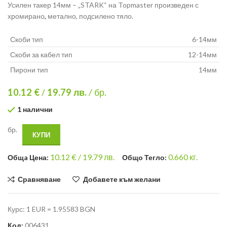
Усилен такер 14мм – „STARK“ на Topmaster произведен с
хромирано
,
метално, подсилено тяло.
Скоби тип
6-14мм
Скоби за кабел тип
12-14мм
Пирони тип
14мм
10.12 €
/
19.79
лв.
/ бр.
1 налични
бр.
КУПИ
10.12
€ /
19.79 лв.
0.660
кг.
Общa Цена:
Общо Тегло:
Сравняване
Добавете към желани
Курс: 1 EUR = 1.95583 BGN
Код:
006431