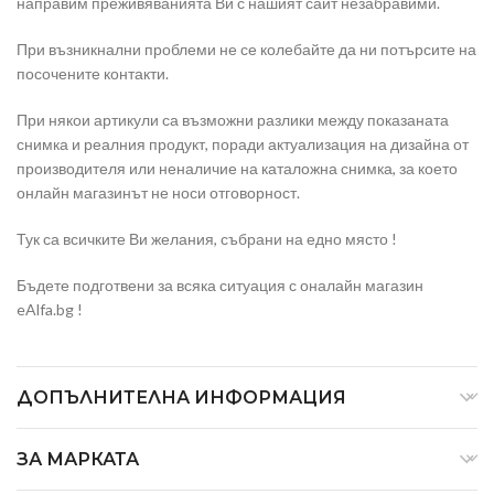
направим преживяванията Ви с нашият сайт незабравими.
При възникнални проблеми не се колебайте да ни потърсите на
посочените контакти.
При някои артикули са възможни разлики между показаната
снимка и реалния продукт, поради актуализация на дизайна от
производителя или неналичие на каталожна снимка, за което
онлайн магазинът не носи отговорност.
Тук са всичките Ви желания, събрани на едно място !
Бъдете подготвени за всяка ситуация с оналайн магазин
eAlfa.bg !
ДОПЪЛНИТЕЛНА ИНФОРМАЦИЯ
ЗА МАРКАТА