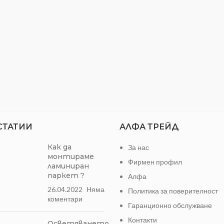
Найлон 
Материал
износоуст
СТАТИИ
АЛФА ТРЕЙД
Как да
За нас
монтираме
Фирмен профил
ламиниран
паркет ?
Алфа
26.04.2022
Няма
Политика за поверителност
коментари
Гаранционно обслужване
Контакти
Осветяването