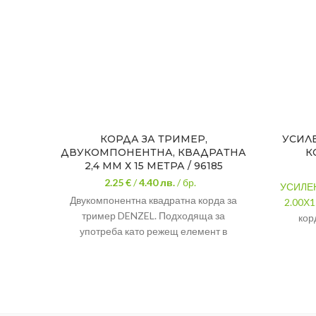
КОРДА ЗА ТРИМЕР,
УСИЛ
ДВУКОМПОНЕНТНА, КВАДРАТНА
К
2,4 ММ Х 15 МЕТРА / 96185
2.25 €
/
4.40
лв.
/ бр.
УСИЛЕН
Двукомпонентна квадратна корда за
2.00Х1
тример DENZEL. Подходяща за
кор
употреба като режещ елемент в
електрически и бензинови тримери.
Размер
Изработена от найлон с висока
Форма
износоустойчивост. Препоръчва се
както за рязане на гъста зелена трева,
Устойчи
темпера
така и на сухи многогодишни храсти.