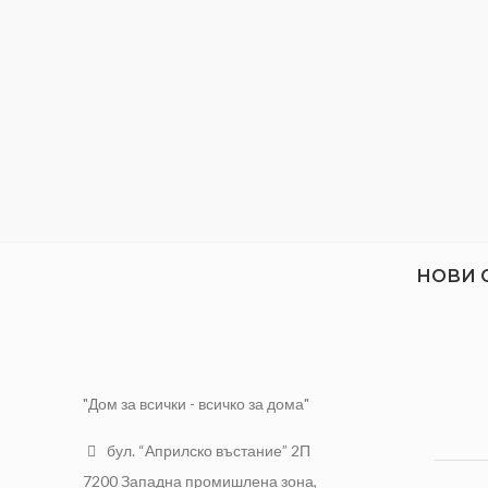
Дължина: 15 метра
Дебелина на кордата: 2,4 мм.
НОВИ 
"Дом за всички - всичко за дома"
бул. “Априлско въстание” 2П
7200 Западна промишлена зона,