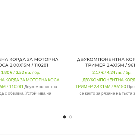
ЕНА КОРДА ЗА МОТОРНА
ДВУКОМПОНЕНТНА КОР
ОСА 2.00Х15М / 110281
ТРИМЕР 2.4Х15М / 96
1.80 €
/
3.52
лв.
/ бр.
2.17 €
/
4.24
лв.
/ бр.
А КОРДА ЗА МОТОРНА КОСА
ДВУКОМПОНЕНТНА КОРД
5М / 110281
Двукомпонентна
ТРИМЕР 2.4Х15М / 96180
Пре
да с обвивка. Устойчива на
се както за рязане на гъста 
температура до 280°C.
трева, така и на сухи много
храсти.
2.00Х15М
Дължина
Квадрат
Дебелина на
ва на
280°C
кордата
тура до