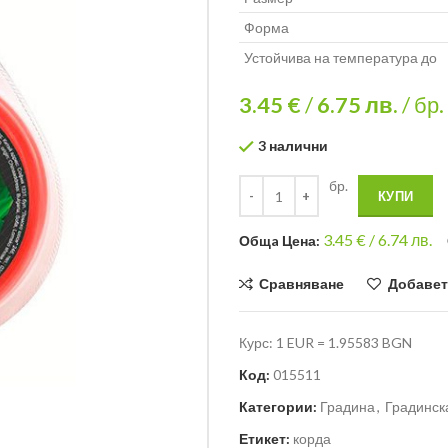
Форма
Устойчива на температура до
3.45 €
/
6.75
лв.
/ бр.
3 налични
бр.
КУПИ
3.45
€ /
6.74 лв.
Общa Цена:
Сравняване
Добавет
Курс: 1 EUR = 1.95583 BGN
Код:
015511
Категории:
Градина
,
Градинск
Етикет:
корда