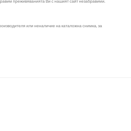
направим преживяванията Ви с нашият сайт незабравими.
роизводителя или неналичие на каталожна снимка, за