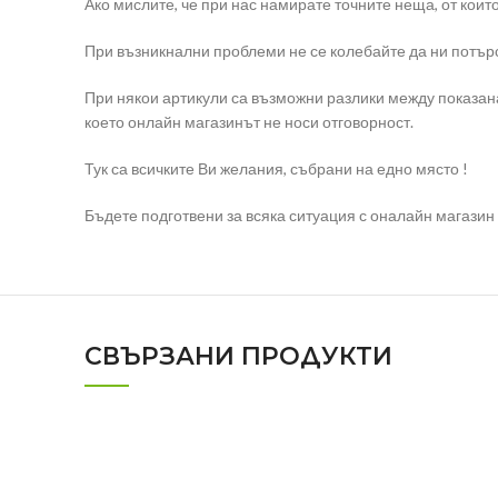
Ако мислите, че при нас намирате точните неща, от коит
При възникнални проблеми не се колебайте да ни потърс
При някои артикули са възможни разлики между показана
което онлайн магазинът не носи отговорност.
Тук са всичките Ви желания, събрани на едно място !
Бъдете подготвени за всяка ситуация с оналайн магазин e
СВЪРЗАНИ ПРОДУКТИ