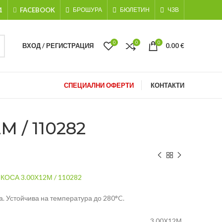
1
FACEBOOK
БРОШУРА
БЮЛЕТИН
ЧЗВ
0
0
0
ВХОД / РЕГИСТРАЦИЯ
0.00
€
СПЕЦИАЛНИ ОФЕРТИ
КОНТАКТИ
 / 110282
ОСА 3.00Х12М / 110282
а. Устойчива на температура до 280°C.
3.00Х12М