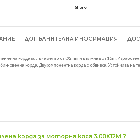
Share:
АНИЕ
ДОПЪЛНИТЕЛНА ИНФОРМАЦИЯ
ДОС
ечение на кордата с диаметър от Ø2mm и дължина от 15m. Изработен
обикновенна корда. Двукомпонентна корда с обвивка. Устойчива на т
илена корда за моторна коса 3.00Х12М ?