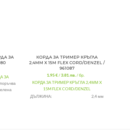
ДА ЗА
КОРДА ЗА ТРИМЕР КРЪГЛА
УСИ
180
2,4ММ X 15M FLEX CORD/DENZEL /
961087
1.95 €
/
3.81
лв.
/ бр.
А ЗА
УСИЛ
КОРДА ЗА ТРИМЕР КРЪГЛА 2,4ММ X
поръчва
1.65
15M FLEX CORD/DENZEL
зелена
к
годишни
ДЪЛЖИНА:
2,4 мм
Разме
ДЕБЕЛИНА:
15 м
15 метра
Форм
ФОРМА:
Кръгла
Устой
2,4 мм.
темпе