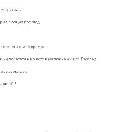
жна за нас !
ирма с опция преглед.
вот много дълго време.
и ни посетете на място в магазина ни в гр. Разград!
 във всеки дом.
адина“ !