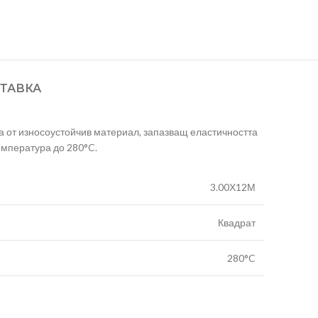
ТАВКА
а от износоустойчив материал, запазващ еластичността
емпература до 280°C.
3.00Х12М
Квадрат
280°C