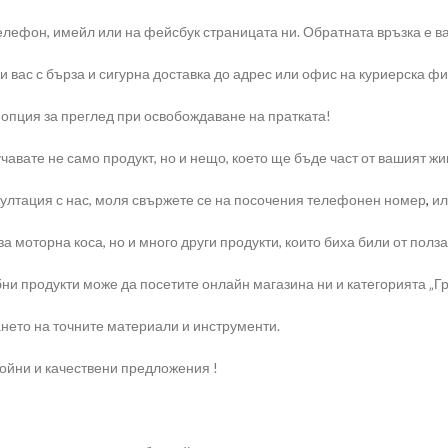
елефон, имейл или на фейсбук страницата ни. Обратната връзка е ва
и вас с бърза и сигурна доставка до адрес или офис на куриерска ф
 опция за преглед при освобождаване на пратката!
чавате не само продукт, но и нещо, което ще бъде част от вашият жи
ултация с нас, моля свържете се на посочения телефонен номер
,
ил
 моторна коса, но и много други продукти, които биха били от полза
ни продукти може да посетите онлайн магазина ни и категорията „Гр
нето на точните материали и инструменти.
ройни и качествени предложения !