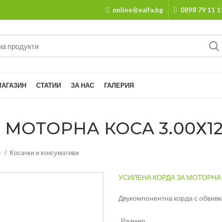
online@ealfa.bg
0898 79 11 1
МАГАЗИН
СТАТИИ
ЗА НАС
ГАЛЕРИЯ
МОТОРНА КОСА 3.00Х12М
и
Косачки и консумативи
УСИЛЕНА КОРДА ЗА МОТОРНА К
Двукомпонентна корда с обвивк
Размер