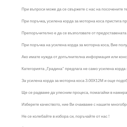
При въпроси може да се свържете с нас на посочените т
При поръчка
,
усилена корда за моторна коса пристига пр
Препоръчително е да се възползвате от предоставената
При поръчка на усилена корда за моторна коса, Вие полу
Ако имате нужда от допълнителна информация или конс
Категорията „Градина“ предлага не само усилена корда за
За усилена корда за моторна коса 3.00Х12М и още подоб
Ще се радваме да улесним процеса, помагайки в намира
Изберете качеството, ние Ви очакваме с нашите многоб
Не се колебайте в избора си, поръчайте от нас !