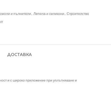
 смоли и пълнители
,
Лепила и силикони
,
Строителство
ел
ДОСТАВКА
чност и с широко приложение при уплътняване и