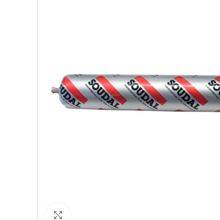
Кликнете за уголемяване