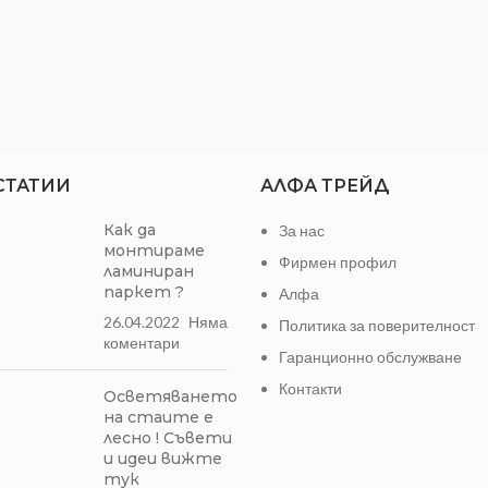
СТАТИИ
АЛФА ТРЕЙД
Как да
За нас
монтираме
Фирмен профил
ламиниран
паркет ?
Алфа
26.04.2022
Няма
Политика за поверителност
коментари
Гаранционно обслужване
Контакти
Осветяването
на стаите е
лесно ! Съвети
и идеи вижте
тук