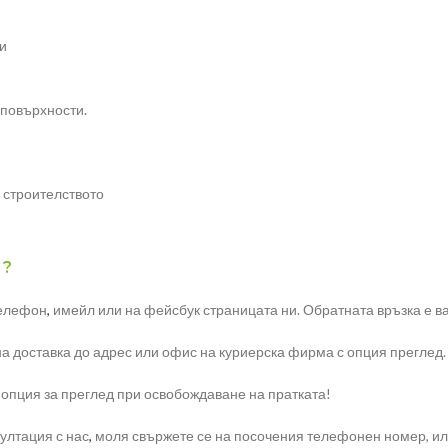
и
 повърхности.
 строителството
 ?
телефон
,
имейл или на фейсбук страницата ни. Обратната връзка е ва
на доставка до адрес или офис на куриерска фирма с опция преглед.
 опция за преглед при освобождаване на пратката!
ултация с нас
,
моля свържете се на посочения телефонен номер, или 