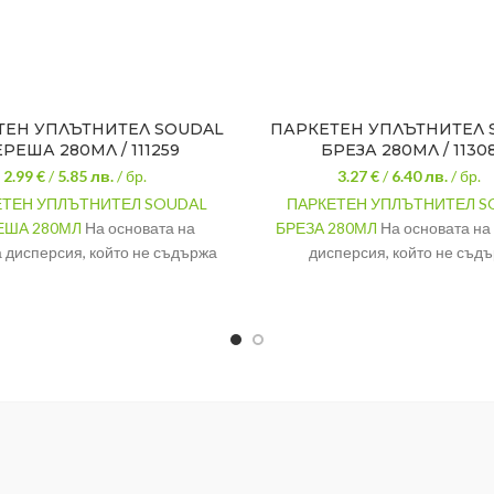
ТЕН УПЛЪТНИТЕЛ SOUDAL
ПАРКЕТЕН УПЛЪТНИТЕЛ 
РЕША 280МЛ / 111259
БРЕЗА 280МЛ / 1130
2.99 €
/
5.85
лв.
/ бр.
3.27 €
/
6.40
лв.
/ бр.
ЕТЕН УПЛЪТНИТЕЛ SOUDAL
ПАРКЕТЕН УПЛЪТНИТЕЛ S
ЕША 280МЛ
На основата на
БРЕЗА 280МЛ
На основата на
 дисперсия, който не съдържа
дисперсия, който не съд
ворители и силикони. След
разтворители и силикони.
имеризацията няма мирис,
полимеризацията няма ми
йчив е и не се чупи. Може да се
водоустойчив е и не се чупи. М
сва и лакира. Температурна
боядисва и лакира. Темпер
ойчивост от -20°С до 80°С.
устойчивост от -20°С до 8