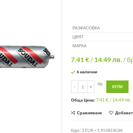
РАЗФАСОВКА
ЦВЯТ
МАРКА
7.41 €
/
14.49
лв.
/ б
6 налични
бр.
КУПИ
7.41
€ /
14.49 лв.
Общa Цена:
Сравняване
Добавет
Курс: 1 EUR = 1.95583 BGN