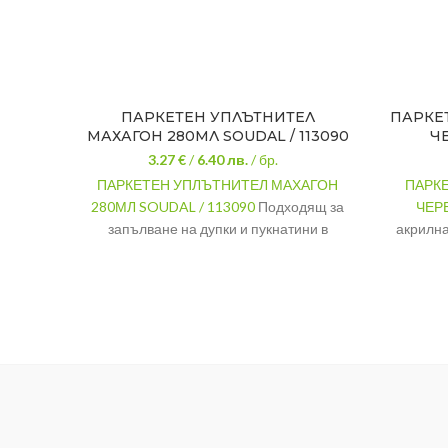
ПАРКЕТЕН УПЛЪТНИТЕЛ
ПАРКЕ
МАХАГОН 280МЛ SOUDAL / 113090
ЧЕ
3.27 €
/
6.40
лв.
/ бр.
ПАРКЕТЕН УПЛЪТНИТЕЛ МАХАГОН
ПАРК
280МЛ SOUDAL / 113090
Подходящ за
ЧЕР
запълване на дупки и пукнатини в
акрилна
дървени и ламинирани подове.
разт
пол
ЦВЯТ
Махагон
водоусто
ОПАКОВКА
280 мл
бояди
ПРОИЗВОДИТЕЛ
SOUDAL Белгия
уст