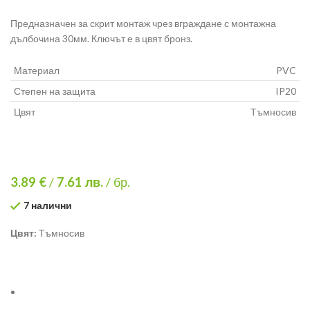
Предназначен за скрит монтаж чрез вграждане с монтажна
дълбочина 30мм. Ключът е в цвят бронз.
Материал
PVC
Степен на защита
IP20
Цвят
Тъмносив
3.89 €
/
7.61
лв.
/ бр.
7 налични
Цвят:
Тъмносив