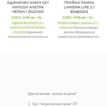
ЕДИНИЧЕН КЛЮЧ СХ.1
ТРОЙНА РАМКА
НИЛСОН АЛЕГРА
LINNERA LIFE 2 /
ЧЕРЕН / 25221001
90482003
3.32 €
/
6.49
лв.
/ бр.
2.28 €
/
4.46
лв.
/ бр.
ЕДИНИЧЕН КЛЮЧ СХ.1
ТРОЙНА РАМКА LINNERA LIFE 2 /
НИЛСОН АЛЕГРА ЧЕРЕН /
90482003
Прилага се вграден
25221001
Единичният
монтаж. Материала на
електрически ключ на Nilson е
изработката е висококачествен
предназначен за вграждане със
полипропилен, който осигурява
скрит монтаж в единична
дълъг живот на рамката.
конзола.
Марка
Панасоник
НОМИНАЛЕН
10А
Цвят
Сив
ТОК
Тегло
0.050 kg
НАПРЕЖЕНИЕ
250V
МАХ
2200W
МОЩНОСТ
ЦВЯТ
Черен
"Дом за всички - всичко за дома"
бул. “Априлско въстание” 2П