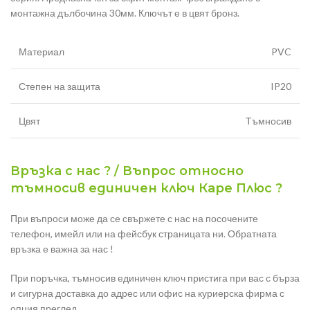
монтажна дълбочина 30мм. Ключът е в цвят бронз.
Материал
PVC
Степен на защита
IP20
Цвят
Тъмносив
Връзка с нас ? / Въпрос относно
тъмносив единичен ключ Каре Плюс ?
При въпроси може да се свържете с нас на посочените
телефон, имейл или на фейсбук страницата ни. Обратната
връзка е важна за нас !
При поръчка, тъмносив единичен ключ пристига при вас с бърза
и сигурна доставка до адрес или офис на куриерска фирма с
опция преглед.