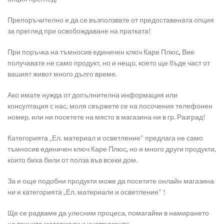
Препоръчително е да се възползвате от предоставената опция
за преглед при освобождаване на пратката!
При поръчка на тъмносив единичен ключ Каре Плюс
,
Вие
получавате не само продукт, но и нещо, което ще бъде част от
вашият живот много дълго време.
Ако имате нужда от допълнителна информация или
консултация с нас, моля свържете се на посочения телефонен
номер, или ни посетете на място в магазина ни в гр. Разград!
Категорията „Ел. материал и осветление“ предлага не само
тъмносив единичен ключ Каре Плюс
,
но и много други продукти,
които биха били от полза във всеки дом.
За и още подобни продукти може да посетите онлайн магазина
ни и категорията „Ел. материали и осветление“ !
Ще се радваме да улесним процеса, помагайки в намирането
на точните материали и инструменти.