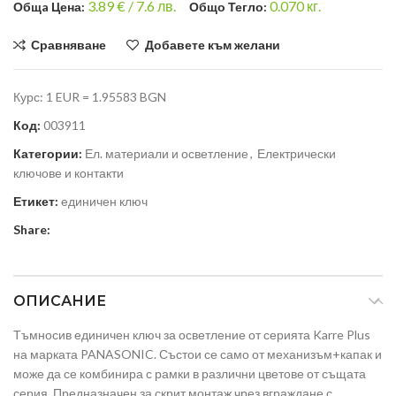
3.89
€ /
7.6 лв.
0.070
кг.
Общa Цена:
Общо Тегло:
Сравняване
Добавете към желани
Курс: 1 EUR = 1.95583 BGN
Код:
003911
Категории:
Ел. материали и осветление
,
Електрически
ключове и контакти
Етикет:
единичен ключ
Share:
ОПИСАНИЕ
Тъмносив единичен ключ за осветление от серията Karre Plus
на марката PANASONIC. Състои се само от механизъм+капак и
може да се комбинира с рамки в различни цветове от същата
серия. Предназначен за скрит монтаж чрез вграждане с