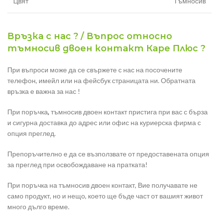
Цвят
Тъмносив
Връзка с нас ? / Въпрос относно
тъмносив двоен контакт Каре Плюс ?
При въпроси може да се свържете с нас на посочените
телефон, имейл или на фейсбук страницата ни. Обратната
връзка е важна за нас !
При поръчка
,
тъмносив двоен контакт пристига при вас с бърза
и сигурна доставка до адрес или офис на куриерска фирма с
опция преглед.
Препоръчително е да се възползвате от предоставената опция
за преглед при освобождаване на пратката!
При поръчка на тъмносив двоен контакт, Вие получавате не
само продукт, но и нещо, което ще бъде част от вашият живот
много дълго време.