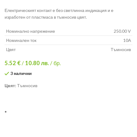
Електрическият контакт е без светлинна индикация и е
изработен от пластмаса в тъмносив цвят.
Номинално напрежение
250.00 V
Номинален ток
10А
Цвят
Тъмносив
5.52 €
/
10.80
лв.
/ бр.
3 налични
Цвят:
Тъмносив