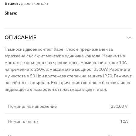
Етикет:
двоен контакт
Share:
ОПИСАНИЕ
Тъмносив двоен контакт Каре Плюс е предназначен за
вграждане със скрит монтаж в единична конзола. Начинът на
монтаж се осъществява чрез винтове. Номиналният ток е 10А,
напрежението 250V
,
а максимална мощност 3500W. Работната
му честота е 50 Hz и притежава степен на защита IP20. Режимът
на работа е задържащ. Електрическият контакт е без светлинна
индикация и е изработен от пластмаса в цвят титан.
Номинално напрежение
250.00 V
Номинален ток
10А