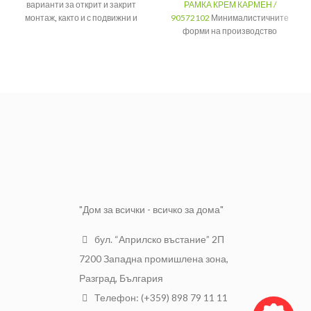
варианти за открит и закрит
РАМКА КРЕМ КАРМЕН /
монтаж
,
както и с подвижни и
90572102
Минималистичните
неподвижни щепсели и
форми на производство
контакти.
неизменно привличат окото.
Елегантната форма и стил се
HT|
Модел
неподвижен
съчетават с всички стилове на
декора.
Номинално
400 V
Цвят
Крем
напрежение
Материал
PVC
Номинален
32 A
ток
154 x 81 x 10
Размер
мм
"Дом за всички - всичко за дома"
бул. “Априлско въстание” 2П
7200 Западна промишлена зона,
Разград, България
Телефон: (+359) 898 79 11 11