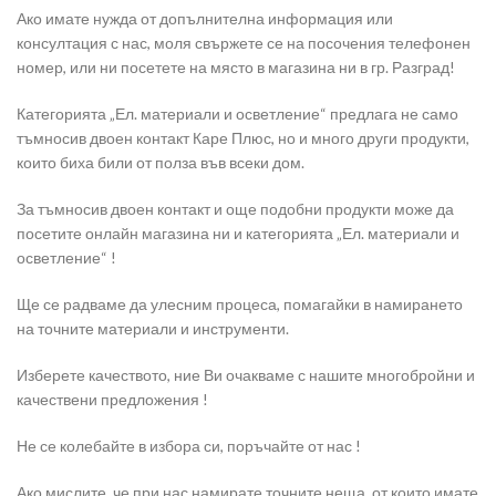
Ако имате нужда от допълнителна информация или
консултация с нас, моля свържете се на посочения телефонен
номер, или ни посетете на място в магазина ни в гр. Разград!
Категорията „Ел. материали и осветление“ предлага не само
тъмносив двоен контакт Каре Плюс, но и много други продукти,
които биха били от полза във всеки дом.
За тъмносив двоен контакт и още подобни продукти може да
посетите онлайн магазина ни и категорията „Ел. материали и
осветление“ !
Ще се радваме да улесним процеса, помагайки в намирането
на точните материали и инструменти.
Изберете качеството, ние Ви очакваме с нашите многобройни и
качествени предложения !
Не се колебайте в избора си, поръчайте от нас !
Ако мислите, че при нас намирате точните неща, от които имате