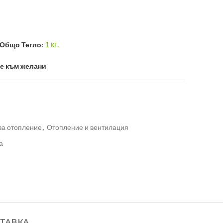
1
кг.
Общо Тегло:
е към желани
за отопление
,
Отопление и вентилация
а
ТАВКА