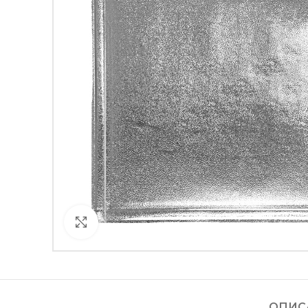
Кликнете за уголемяване
ОПИС