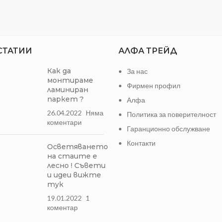
СТАТИИ
АЛФА ТРЕЙД
Как да
За нас
монтираме
Фирмен профил
ламиниран
паркет ?
Алфа
26.04.2022
Няма
Политика за поверителност
коментари
Гаранционно обслужване
Контакти
Осветяването
на стаите е
лесно ! Съвети
и идеи вижте
тук
19.01.2022
1
коментар