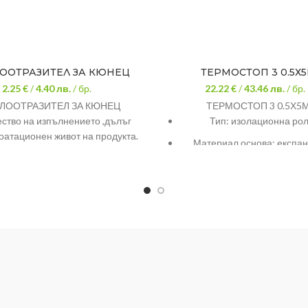
ООТРАЗИТЕЛ ЗА КЮНЕЦ
ТЕРМОСТОП 3 0.5Х
2.25 €
/
4.40
лв.
/ бр.
22.22 €
/
43.46
лв.
/ бр.
ЛООТРАЗИТЕЛ ЗА КЮНЕЦ
ТЕРМОСТОП 3 0.5Х5
ство на изпълнението ,дълъг
Тип: изолационна ро
оатационен живот на продукта.
Материал основа: експа
полистирол
Материал основа: алуми
фолио