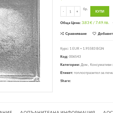
бр.
КУПИ
3.83
€ /
7.49 лв.
Общa Цена:
Сравняване
Добавет
Курс: 1 EUR = 1.95583 BGN
Код:
006543
Категории:
Дом
,
Консумативи 
Етикет:
топлоотразител за печк
Share:
АНИЕ
ДОПЪЛНИТЕЛНА ИНФОРМАЦИЯ
ДОС