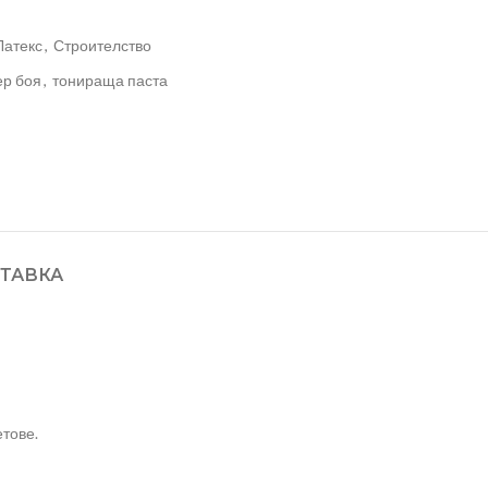
Латекс
,
Строителство
ер боя
,
тонираща паста
ТАВКА
тове.