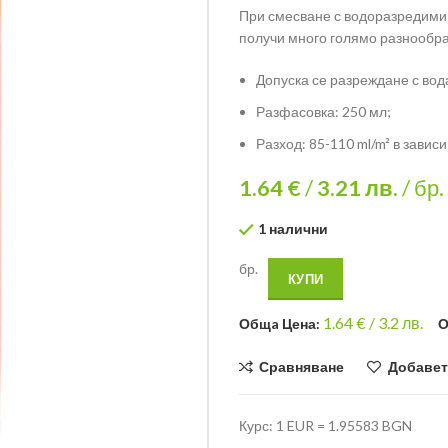
При смесване с водоразредими 
получи много голямо разнообра
Допуска се разреждане с вод
Разфасовка: 250 мл;
Разход: 85-110 ml/m² в завис
1.64 €
/
3.21
лв.
/ бр.
1 налични
бр.
КУПИ
1.64
€ /
3.2 лв.
Общa Цена:
О
Сравняване
Добавет
Курс: 1 EUR = 1.95583 BGN