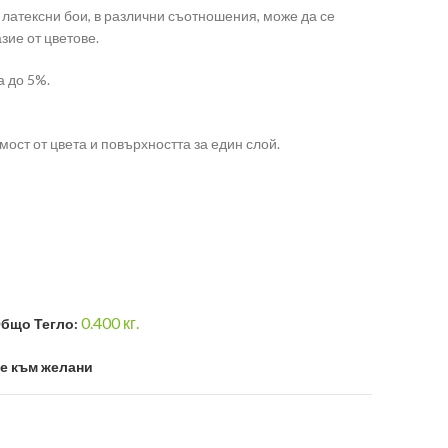
латексни бои, в различни съотношения, може да се
зие от цветове.
а до 5%.
имост от цвета и повърхността за един слой.
0.400
кг.
бщо Тегло:
е към желани