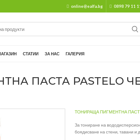
online@ealfa.bg
0898 79 11 1
МАГАЗИН
СТАТИИ
ЗА НАС
ГАЛЕРИЯ
НА ПАСТА PASTELO ЧЕР
ТОНИРАЩА ПИГМЕНТНА ПАСТА 
За тониране на вододисперсион
боядисване на стени, тавани и д