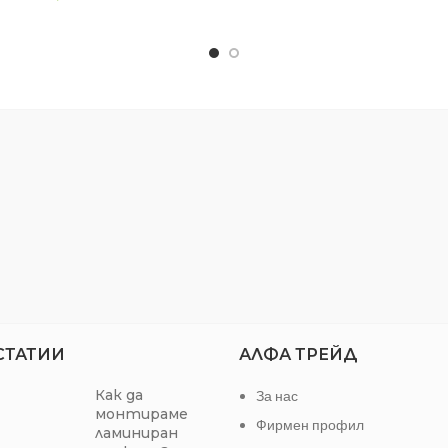
ране на вододисперсионни бои,
на стени, тавани и др. При см
 за самостоятелно боядисване
водоразредими латексни б
и, тавани и др. При смесване с
различни съотношения, може
разредими латексни бои, в
получи много голямо разнооб
чни съотношения, може да се
цветове.
много голямо разнообразие от
Допуска се разреждане с во
цветове.
Разфасовка: 250 мл
ка се разреждане с вода до 5%.
Разход: 85-110 ml/m² в зави
Разфасовка: 250 мл;
цвета и повърхността за ед
д: 85-110 ml/m² в зависимост от
 и повърхността за един слой.
СТАТИИ
АЛФА ТРЕЙД
Как да
За нас
монтираме
Фирмен профил
ламиниран