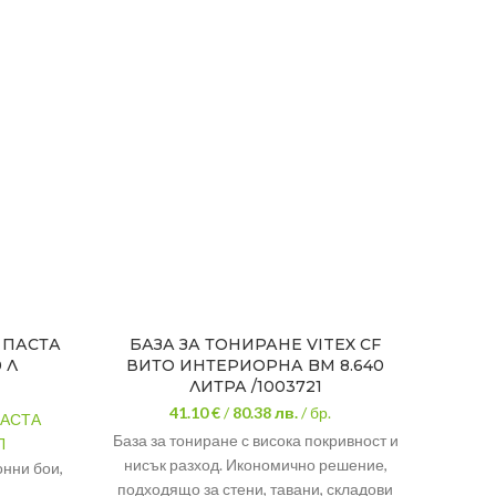
 ПАСТА
БАЗА ЗА ТОНИРАНЕ VITEX CF
БАЗ
 Л
ВИТО ИНТЕРИОРНА BM 8.640
АКР
ЛИТРА /1003721
41.10 €
/
80.38
лв.
/ бр.
ПАСТА
База за тониране с висока покривност и
Висок
Л
нисък разход. Икономично решение,
външна
нни бои,
подходящо за стени, тавани, складови
100% а
ядисване