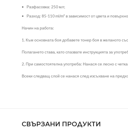
Разфасовка: 250 мл;
Разход: 85-110 ml/m² в зависимост от цвета и повърхно
Начин на работа:
1. Към основната боя добавете тонер боя в желаното съ
Полагането става, като спазвате инструкцията за употреб
2. При самостоятелна употреба: Нанася се лесно с четк
Всеки следващ слой се нанася след изсъхване на предх
СВЪРЗАНИ ПРОДУКТИ