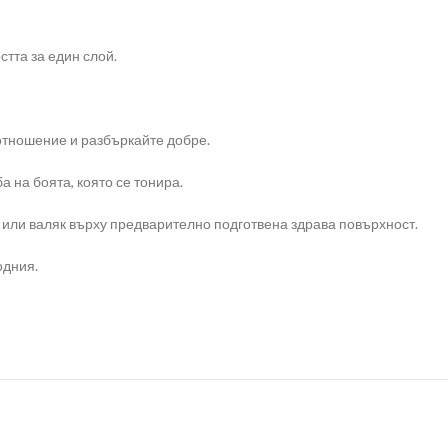
стта за един слой.
отношение и разбъркайте добре.
а на боята, която се тонира.
а или валяк върху предварително подготвена здрава повърхност.
одния.