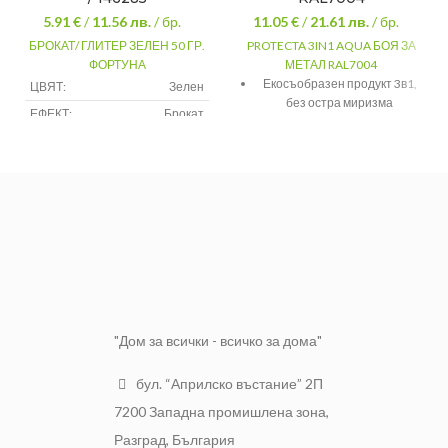
5.91 €
/
11.56
лв.
/ бр.
11.05 €
/
21.61
лв.
/ бр.
БРОКАТ/ ГЛИТЕР ЗЕЛЕН 50 ГР.
PROTECTA 3IN1 AQUA БОЯ ЗА
ФОРТУНА
МЕТАЛ RAL7004
Екосъобразен продукт 3в1,
ЦВЯТ:
Зелен
без остра миризма
ЕФЕКТ:
Брокат
Разреждане с вода
Интериорни /
ВИД БОЯ:
Екстериорни /
Нанася се директно върху
Мазилки
ръжда
Пълна
атмосфероустойчивост
Лесно нанасяне и много
добра покривност
Покритието издържа тест от
150 часа на солена мъгла
"Дом за всички - всичко за дома"
10 години корoзионна
устойчивост на покритието
бул. “Априлско въстание” 2П
съгласно стандарт ISO 12944
7200 Западна промишлена зона,
Разград, България