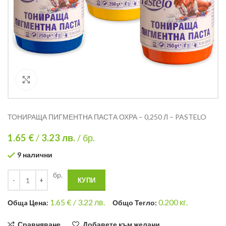
Кликнете за уголемяване
ТОНИРАЩА ПИГМЕНТНА ПАСТА ОХРА – 0,250 Л – PASTELO
1.65 €
/
3.23
лв.
/ бр.
9 налични
бр.
КУПИ
1.65
€ /
3.22 лв.
0.200
кг.
Общa Цена:
Общо Тегло:
Сравняване
Добавете към желани