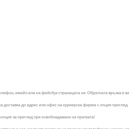
елефон, имейл или на фейсбук страницата ни. Обратната връзка е ва
на доставка до адрес или офис на куриерска фирма с опция преглед.
 опция за преглед при освобождаване на пратката!
тация с нас, моля свържете се на посочения телефонен номер, или н