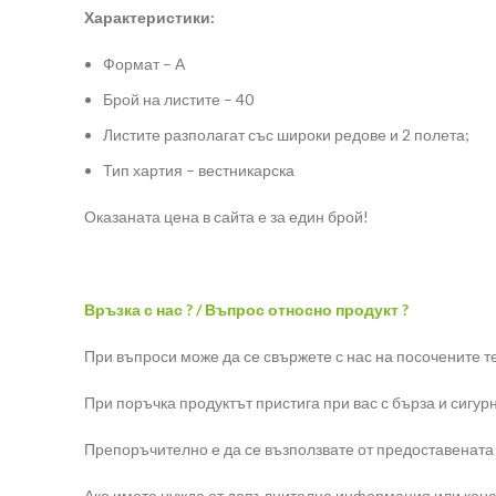
Характеристики:
Формат – А
Брой на листите – 40
Листите разполагат със широки редове и 2 полета;
Тип хартия – вестникарска
Оказаната цена в сайта е за един брой!
Връзка с нас ? / Въпрос относно продукт ?
При въпроси може да се свържете с нас на посочените т
При поръчка продуктът пристига при вас с бърза и сигур
Препоръчително е да се възползвате от предоставената
Ако имате нужда от допълнителна информация или консул