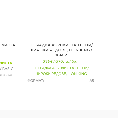
0 ЛИСТА
ТЕТРАДКА А5 20ЛИСТА ТЕСНИ/
ТЕТ
ШИРОКИ РЕДОВЕ, LION KING /
96402
0.36 €
/
0.70
лв.
/ бр.
 ЛИСТА
ТЕТРА
ТЕТРАДКА А5 20ЛИСТА ТЕСНИ/
V BASIC
ШИРОКИ РЕДОВЕ, LION KING
ага със
ФОРМ
лючително
ФОРМАТ:
А5
БРОЙ
осите
БРОЙ ЛИСТИ:
20
МАТЕ
.
МАТЕРИАЛ:
офсетова хартия