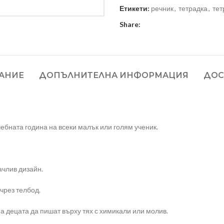
Етикети:
речник
,
тетрадка
,
тет
Share:
АНИЕ
ДОПЪЛНИТЕЛНА ИНФОРМАЦИЯ
ДОС
ебната година на всеки малък или голям ученик.
ачлив дизайн.
чрез телбод.
а децата да пишат върху тях с химикали или молив.