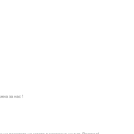
жна за нас !
и посетете на място в магазина ни в гр. Разград!