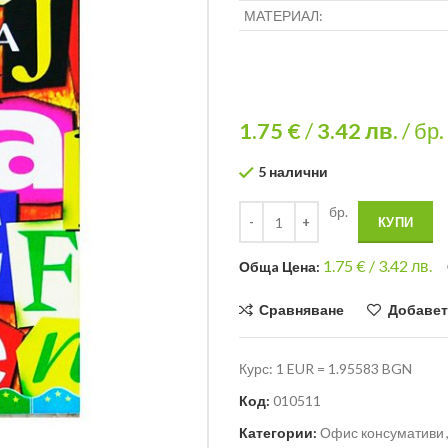
МАТЕРИАЛ:
1.75 €
/
3.42
лв.
/ бр.
5 налични
бр.
КУПИ
1.75
€ /
3.42 лв.
Общa Цена:
Сравняване
Добавет
Курс: 1 EUR = 1.95583 BGN
Код:
010511
Категории:
Офис консумативи