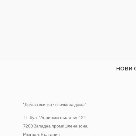
НОВИ 
"Дом за всички - всичко за дома"
бул. “Априлско въстание” 2П
7200 Западна промишлена зона,
Разград, България