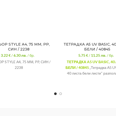
ОР STYLE А4, 75 ММ, PP,
ТЕТРАДКА A5 UV BASIC, 4
СИН / 2238
БЕЛИ / 40845
3.22 €
/
6.30
лв.
/ бр.
5.75 €
/
11.25
лв.
/ бр.
Р STYLE А4, 75 ММ, PP, СИН /
ТЕТРАДКА A5 UV BASIC, 40
2238
БЕЛИ / 40845
„Тетрадка А5 U
40 листа бели листи“ разпол
формат А5, която я прави изк
компактна и можете да я н
навсякъде със себе си