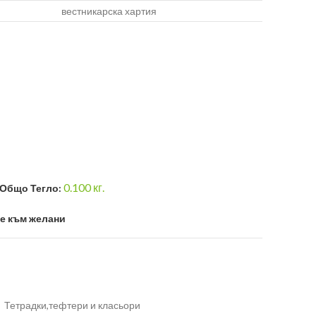
вестникарска хартия
0.100
кг.
Общо Тегло:
е към желани
,
Тетрадки,тефтери и класьори