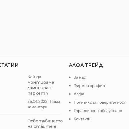
СТАТИИ
АЛФА ТРЕЙД
Как да
За нас
монтираме
Фирмен профил
ламиниран
паркет ?
Алфа
26.04.2022
Няма
Политика за поверителност
коментари
Гаранционно обслужване
Контакти
Осветяването
на стаите е