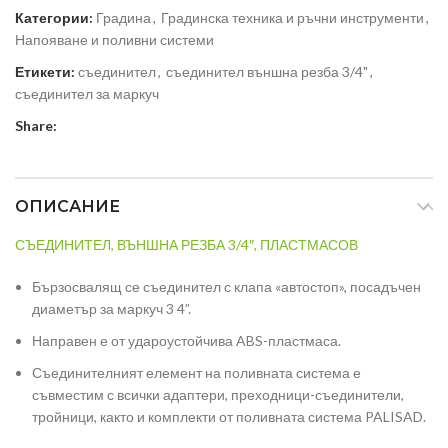
Категории:
Градина
,
Градинска техника и ръчни инструменти
,
Напояване и поливни системи
Етикети:
съединител
,
съединител външна резба 3/4"
,
съединител за маркуч
Share:
ОПИСАНИЕ
СЪЕДИНИТЕЛ, ВЪНШНА РЕЗБА 3/4″, ПЛАСТМАСОВ
Бързосвалящ се съединител с клапа «автостоп», посадъчен
диаметър за маркуч 3 4”.
Направен е от удароустойчива ABS-пластмаса.
Съединителният елемент на поливната система е
съвместим с всички адаптери, преходници-съединители,
тройници, както и комплекти от поливната система PALISAD.