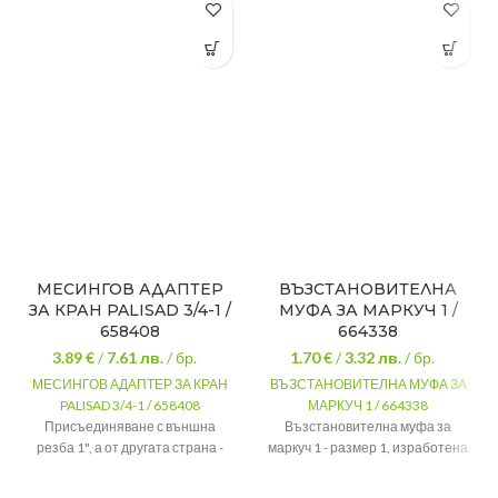
МЕСИНГОВ АДАПТЕР
ВЪЗСТАНОВИТЕЛНА
ЗА КРАН PALISAD 3/4-1 /
МУФА ЗА МАРКУЧ 1 /
658408
664338
3.89 €
/
7.61
лв.
/ бр.
1.70 €
/
3.32
лв.
/ бр.
МЕСИНГОВ АДАПТЕР ЗА КРАН
ВЪЗСТАНОВИТЕЛНА МУФА ЗА
PALISAD 3/4-1 / 658408
МАРКУЧ 1 / 664338
Присъединяване с външна
Възстановителна муфа за
резба 1", а от другата страна -
маркуч 1 - размер 1, изработена
бърза връзка. Адаптерът е
от висококачествена пластмаса.
произведен от месинг.
Материал
Пластмаса