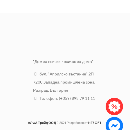
Съвместим с всички елементи
Размер
1"
на напоителната система
PALISAD.
Вид муфа
Възстановителна
Размер
3/4-1
Резба
Вътрешна
Марка
PALISAD
"Дом за всички - всичко за дома"
бул. “Априлско въстание” 2П
7200 Западна промишлена зона,
Разград, България
Телефон: (+359) 898 79 11 11
АЛФА Трейд ООД
2021 Разработен от
NTSOFT
.