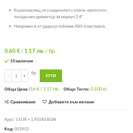
Бързосвалящ се съединител с клапа «автостоп»,
посадъчен диаметър за маркуч 3 4”.
Направен е от удароустойчива ABS-пластмаса.
0.60 €
/
1.17
лв.
/ бр.
10 налични
бр.
КУПИ
0.6
€ /
1.17 лв.
0.100
кг.
Общa Цена:
Общо Тегло:
Сравняване
Добавете към желани
Курс: 1 EUR = 1.95583 BGN
Код:
013952