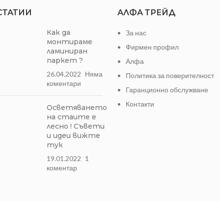
СТАТИИ
АЛФА ТРЕЙД
Как да
За нас
монтираме
Фирмен профил
ламиниран
паркет ?
Алфа
26.04.2022
Няма
Политика за поверителност
коментари
Гаранционно обслужване
Контакти
Осветяването
на стаите е
лесно ! Съвети
и идеи вижте
тук
19.01.2022
1
коментар
Может