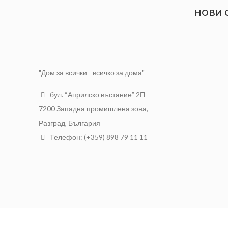
НОВИ 
"Дом за всички - всичко за дома"
бул. “Априлско въстание” 2П
7200 Западна промишлена зона,
Разград, България
Телефон: (+359) 898 79 11 11
АЛФА Трейд ООД
2021 Разработен от
NTSOFT
.