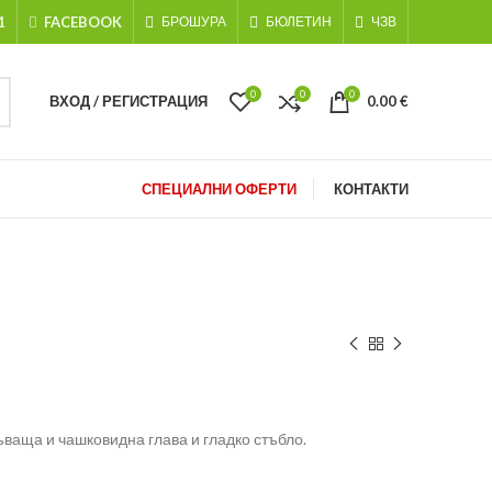
1
FACEBOOK
БРОШУРА
БЮЛЕТИН
ЧЗВ
0
0
0
ВХОД / РЕГИСТРАЦИЯ
0.00
€
СПЕЦИАЛНИ ОФЕРТИ
КОНТАКТИ
ъваща и чашковидна глава и гладко стъбло.