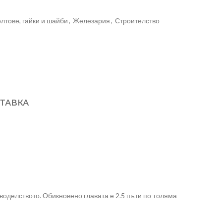
олтове, гайки и шайби
,
Железария
,
Строителство
ТАВКА
оделството. Обикновено главата е 2.5 пъти по-голяма