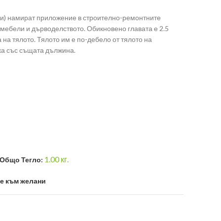
еи) намират приложение в строително-ремонтните
 мебели и дърводелството. Обикновено главата е 2.5
на тялото. Тялото им е по-дебело от тялото на
ка със същата дължина.
1.00
кг.
Общо Тегло:
е към желани