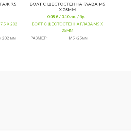
АЖ 7.5
БОЛТ С ШЕСТОСТЕННА ГЛАВА M5
ВИН
Х 25MM
4,2
0.05 €
/
0.10
лв.
/ бр.
.5 Х 202
БОЛТ С ШЕСТОСТЕННА ГЛАВА M5 Х
ВИ
25MM
4,
 х 202 мм
РАЗМЕР:
М5 /25мм
стомана
КЛАС НА ЯКОСТ:
5.8
СТАНДАРТ:
DIN 933
въглеродна
МАТЕРИАЛ:
стомана