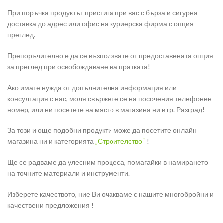
При поръчка продуктът пристига при вас с бърза и сигурна
доставка до адрес или офис на куриерска фирма с опция
преглед.
Препоръчително е да се възползвате от предоставената опция
за преглед при освобождаване на пратката!
Ако имате нужда от допълнителна информация или
консултация с нас, моля свържете се на посочения телефонен
номер, или ни посетете на място в магазина ни в гр. Разград!
За този и още подобни продукти може да посетите онлайн
магазина ни и категорията
„
Строителство
“
!
Ще се радваме да улесним процеса, помагайки в намирането
на точните материали и инструменти.
Изберете качеството, ние Ви очакваме с нашите многобройни и
качествени предложения !