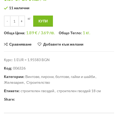
11 налични
кг
КУПИ
1.89
€ /
3.69 лв.
1
кг.
Общa Цена:
Общо Тегло:
Сравняване
Добавете към желани
Курс: 1 EUR = 1.95583 BGN
Код:
006326
Категории:
Винтове, пирони, болтове, гайки и шайби
,
Железария
,
Строителство
Етикети:
строителен гвоздей
,
строителен гвоздей 18 см
Share: