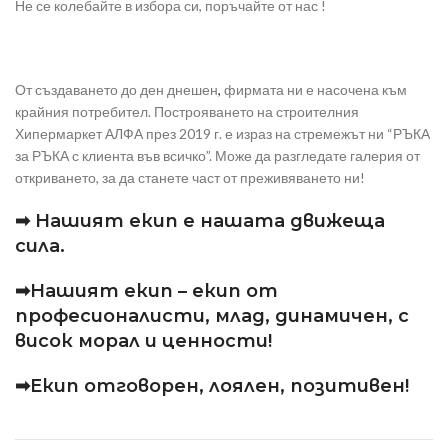
Не се колебайте в избора си, поръчайте от нас !
От създаването до ден днешен
,
фирмата ни е насочена към
крайния потребител. Построяването на строителния
Хипермаркет АЛФА през 2019 г. е израз на стремежът ни “РЪКА
за РЪКА с клиента във всичко”. Може да разгледате галерия от
откриването, за да станете част от преживяването ни!
➡ Нашият екип е нашата движеща
сила.
➡Нашият екип – екип от
професионалисти, млад, динамичен, с
висок морал и ценности!
➡Екип отговорен, лоялен, позитивен!