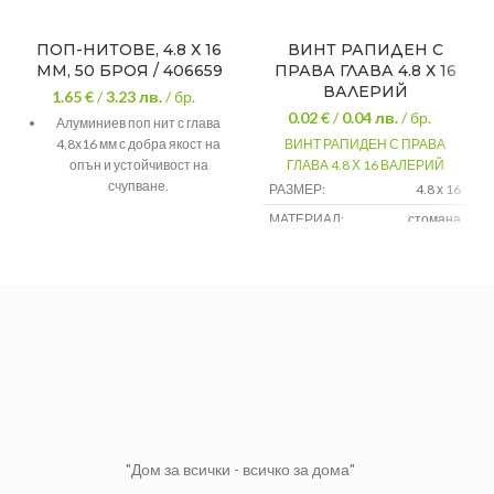
ПОП-НИТОВЕ, 4.8 Х 16
ВИНТ РАПИДЕН С
ММ, 50 БРОЯ / 406659
ПРАВА ГЛАВА 4.8 Х 16
ВАЛЕРИЙ
1.65 €
/
3.23
лв.
/ бр.
0.02 €
/
0.04
лв.
/ бр.
Алуминиев поп нит с глава
4,8х16 мм с добра якост на
ВИНТ РАПИДЕН С ПРАВА
опън и устойчивост на
ГЛАВА 4.8 Х 16 ВАЛЕРИЙ
счупване.
РАЗМЕР:
4.8 х 16
Поп нитове от алуминий със
МАТЕРИАЛ:
стомана
стоманен пирон за
свързване на ламаринени
плоскости, табели, уреди и
други.
"Дом за всички - всичко за дома"