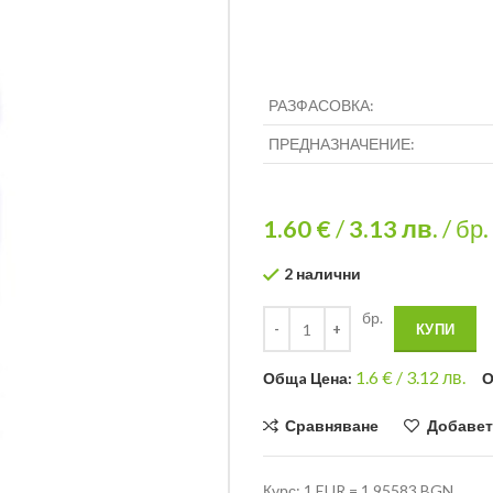
РАЗФАСОВКА:
ПРЕДНАЗНАЧЕНИЕ:
1.60 €
/
3.13
лв.
/ бр.
2 налични
бр.
КУПИ
1.6
€ /
3.12 лв.
Общa Цена:
О
Сравняване
Добавет
Курс: 1 EUR = 1.95583 BGN