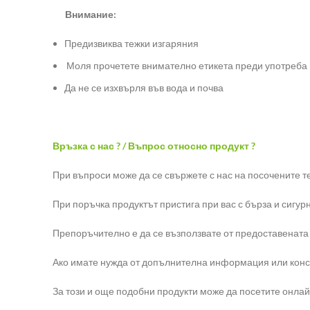
Внимание:
Предизвиква тежки изгаряния
Моля прочетете внимателно етикета преди употреба
Да не се изхвърля във вода и почва
Връзка с нас ? / Въпрос относно продукт ?
При въпроси може да се свържете с нас на посочените т
При поръчка продуктът пристига при вас с бърза и сигур
Препоръчително е да се възползвате от предоставената
Ако имате нужда от допълнителна информация или консул
За този и още подобни продукти може да посетите онлай