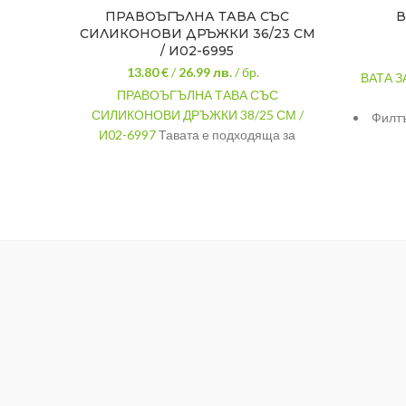
ПРАВОЪГЪЛНА ТАВА СЪС
В
СИЛИКОНОВИ ДРЪЖКИ 36/23 СМ
/ И02-6995
13.80 €
/
26.99
лв.
/ бр.
ВАТА 
ПРАВОЪГЪЛНА ТАВА СЪС
СИЛИКОНОВИ ДРЪЖКИ 38/25 СМ /
Филтъ
И02-6997
Тавата е подходяща за
аспи
всекидневна употреба в домашни
Служ
условия, защото е с компактни размери
от 
и е удобна за съхранение и почистване.
гот
МАТЕРИАЛ
Стомана, силикон
стр
ПОКРИТИЕ
Гранит
пред
ВЪНШНИ
П
36/23 см.
РАЗМЕРИ
аспир
см. 
ВЪТРЕШНИ
28/19 см.
РАЗМЕРИ