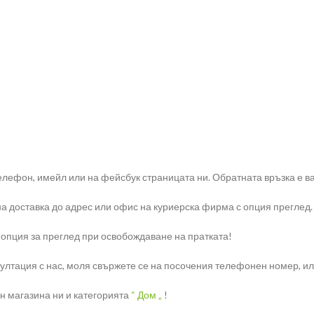
елефон, имейл или на фейсбук страницата ни. Обратната връзка е ва
на доставка до адрес или офис на куриерска фирма с опция преглед.
 опция за преглед при освобождаване на пратката!
тация с нас, моля свържете се на посочения телефонен номер, или н
н магазина ни и категорията
“ Дом „
!