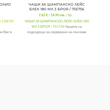
ФОЛИО
ЧАШИ ЗА ШАМПАНСКО ЛЕЙС
ОРЕХ
БЛЕК 180 МЛ 3 БРОЯ / 755756
7.62 €
/
14.90
лв.
/ бр.
 15М/30
ЧАШИ ЗА ШАМПАНСКО ЛЕЙС БЛЕК 180
ОРЕХО
МЛ 3 БРОЯ / 755756
Чашите са
Нат
и Вас в
подходящи за сервиране на пенливи
полез
2 см.
вина.
пр
МАТЕРИАЛ
Стъкло
оване с
МАТЕ
.
РАЗМЕРИ
22/5 см.
ВИСО
а при
ВМЕСТИМОСТ
180 мл.
ВМЕС
азяване и
БУРК
и.
ва
 свежо