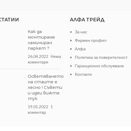
СТАТИИ
АЛФА ТРЕЙД
Как да
За нас
монтираме
Фирмен профил
ламиниран
паркет ?
Алфа
26.04.2022
Няма
Политика за поверителност
коментари
Гаранционно обслужване
Контакти
Осветяването
на стаите е
лесно ! Съвети
и идеи вижте
тук
19.01.2022
1
коментар