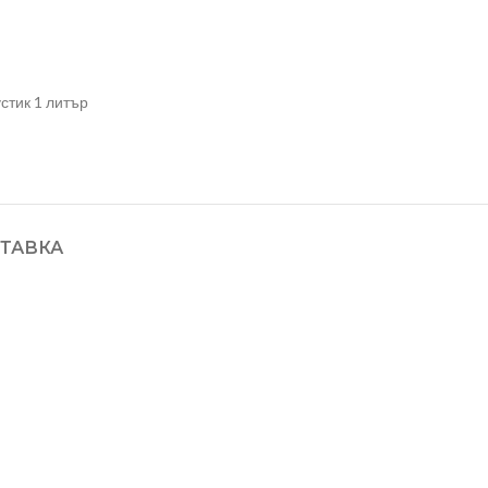
стик 1 литър
ТАВКА