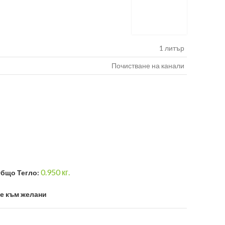
1 литър
Почистване на канали
0.950
кг.
бщо Тегло:
е към желани