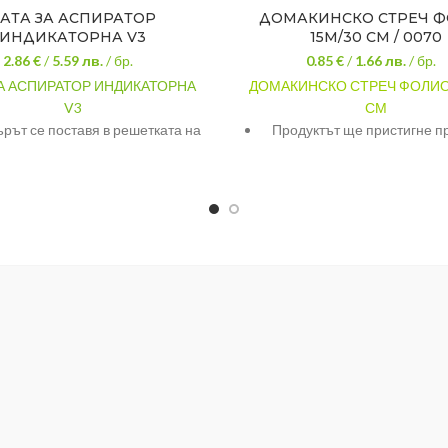
АТА ЗА АСПИРАТОР
ДОМАКИНСКО СТРЕЧ 
ИНДИКАТОРНА V3
15М/30 СМ / 0070
2.86 €
/
5.59
лв.
/ бр.
0.85 €
/
1.66
лв.
/ бр.
ЗА АСПИРАТОР ИНДИКАТОРНА
ДОМАКИНСКО СТРЕЧ ФОЛИО
V3
СМ
рът се поставя в решетката на
Продуктът ще пристигне пр
ратора над готварската печка.
кутия с размери- 4/ 4/ 3
и за поемане на на мазнините
Руло стреч фолио за опак
парите, които се отделят при
размери 15м X 0.30м
вене. Благодарение на своята
Този продукт се използв
уктура, задържа мазнините и
опаковане, покриване, замр
пазва мотора на абсорбатора.
съхраняване на хран
одходящ е за всички марки
Стреч фолиото запаз
атори с размери до 60 см х 50
хранителните продукти в
Изрежете размера, който Ви е
състояние.
нужен.