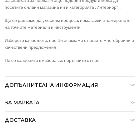
За снадката за перваз и още подобни продукти може да
посетите онлайн магазина ни и категорията „Интериор“ !
Ще се радваме да улесним процеса
,
помагайки в намирането
на точните материали и инструменти.
Изберете качеството, ние Ви очакваме с нашите многобройни и
качествени предложения !
Не се колебайте в избора си, поръчайте от нас !
ДОПЪЛНИТЕЛНА ИНФОРМАЦИЯ
ЗА МАРКАТА
ДОСТАВКА