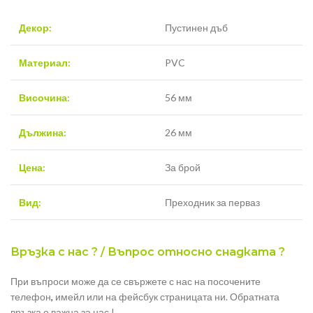
Декор:
Пустинен дъб
Материал:
PVC
Височина:
56 мм
Дължина:
26 мм
Цена:
За брой
Вид:
Преходник за перваз
Връзка с нас ? / Въпрос относно снадката ?
При въпроси може да се свържете с нас на посочените
телефон
,
имейл или на фейсбук страницата ни. Обратната
връзка е важна за нас !