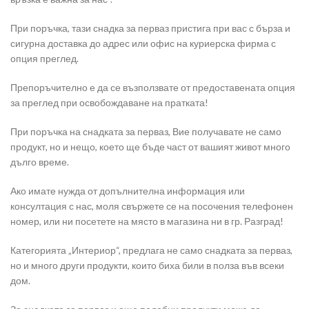
При поръчка, тази снадка за перваз пристига при вас с бърза и
сигурна доставка до адрес или офис на куриерска фирма с
опция преглед.
Препоръчително е да се възползвате от предоставената опция
за преглед при освобождаване на пратката!
При поръчка на снадката за перваз, Вие получавате не само
продукт, но и нещо, което ще бъде част от вашият живот много
дълго време.
Ако имате нужда от допълнителна информация или
консултация с нас, моля свържете се на посочения телефонен
номер, или ни посетете на място в магазина ни в гр. Разград!
Категорията „Интериор“, предлага не само снадката за перваз,
но и много други продукти, които биха били в полза във всеки
дом.