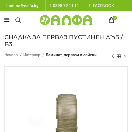
online@ealfa.bg
0898 79 11 11
FACEBOOK
0
СНАДКА ЗА ПЕРВАЗ ПУСТИНЕН ДЪБ /
B3
Начало
Интериор
Ламинат, первази и лайсни