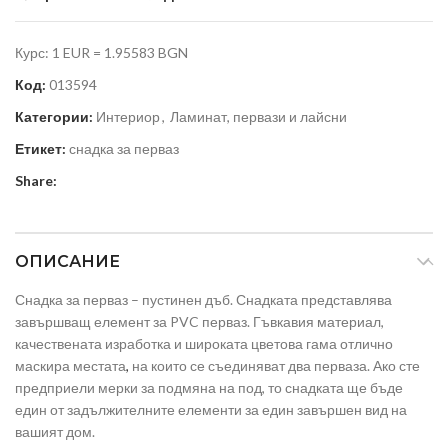
Курс: 1 EUR = 1.95583 BGN
Код:
013594
Категории:
Интериор
,
Ламинат, первази и лайсни
Етикет:
снадка за перваз
Share:
ОПИСАНИЕ
Снадка за перваз – пустинен дъб. Снадката представлява
завършващ елемент за PVC перваз. Гъвкавия материал,
качествената изработка и широката цветова гама отлично
маскира местата
,
на които се съединяват два перваза. Ако сте
предприели мерки за подмяна на под, то снадката ще бъде
един от задължителните елементи за един завършен вид на
вашият дом.