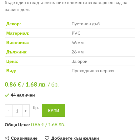
бъде един от задължителните елементи за завършен вид на
вашият дом.
Декор:
Пустинен дъб
Материал:
PVC
Височина:
56 мм
Дължина:
26 мм
Цена:
За брой
Вид:
Преходник за перваз
0.86 €
/
1.68
лв.
/ бр.
44 налични
бр.
КУПИ
0.86
€ /
1.68 лв.
Общa Цена:
Сравняване
Добавете към желани