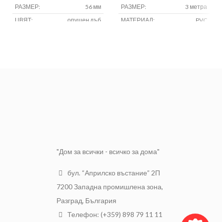
РАЗМЕР:
56 мм
РАЗМЕР:
3 метра
ЦВЯТ:
опушен дъб
МАТЕРИАЛ:
PVC
МАТЕРИАЛ:
pvc
ЦВЯТ:
Орех
МАРКА:
salag
"Дом за всички - всичко за дома"
бул. “Априлско въстание” 2П
7200 Западна промишлена зона,
Разград, България
Телефон: (+359) 898 79 11 11