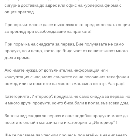
сигурна доставка до адрес или офис на куриерска фирма с
опция преглед.
Препоръчително е да се възползвате от предоставената опция
за преглед при освобождаване на пратката!
При поръчка на снадката за перваз, Вие получавате не само
продукт, но и нещо, което ще бъде част от вашият живот много
дълго време.
Ако имате нужда от допълнителна информация или
консултация с нас, моля свържете се на посочения телефонен
номер, или ни посетете на място в магазина ни в гр. Разград!
Категорията „Интериор“, предлага не само снадка за перваз, но
и много други продукти, които биха били в полза във всеки дом.
За този вид снадка за перваз и още подобни продукти може да
посетите онлайн магазина ни и категорията „Интериор“ !
Ще се радваме да улесним процеса
,
помагайки в намирането