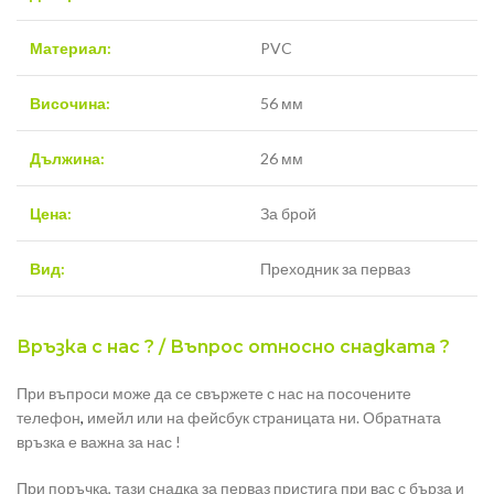
Материал:
PVC
Височина:
56 мм
Дължина:
26 мм
Цена:
За брой
Вид:
Преходник за перваз
Връзка с нас ? / Въпрос относно снадката ?
При въпроси може да се свържете с нас на посочените
телефон
,
имейл или на фейсбук страницата ни. Обратната
връзка е важна за нас !
При поръчка, тази снадка за перваз пристига при вас с бърза и