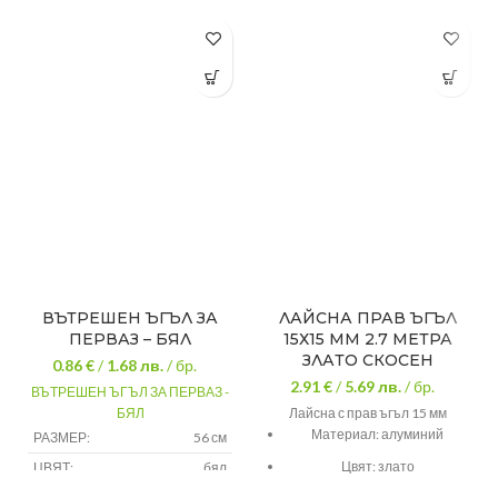
ВЪТРЕШЕН ЪГЪЛ ЗА
ЛАЙСНА ПРАВ ЪГЪЛ
ПЕРВАЗ – БЯЛ
15Х15 ММ 2.7 МЕТРА
ЗЛАТО СКОСЕН
0.86 €
/
1.68
лв.
/ бр.
2.91 €
/
5.69
лв.
/ бр.
ВЪТРЕШЕН ЪГЪЛ ЗА ПЕРВАЗ -
БЯЛ
Лайсна с прав ъгъл 15 мм
Материал: алуминий
РАЗМЕР:
56 см
Цвят: злато
ЦВЯТ:
бял
МАТЕРИАЛ:
pvc