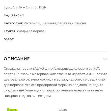
Курс: 1 EUR = 1.95583 BGN
Код:
006163
Категории:
Интериор
,
Ламинат, первази и лайсни
Етикет:
снадка за перваз
Share:
ОПИСАНИЕ
Снадка за перваз SALAG шато. Завършващ елемент за PVC
перваз. Гъвкавия материал, качествената изработка и широката
цветова гама отлично маскира местата
,
на които се съединяват
два перваза. Ако сте предприели мерки за подмяна на под, то
снадката ще бъде един от задължителните елементи за един
завършен вид на вашият дом.
Декор:
Шато