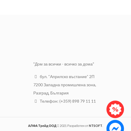
Дължина: 2.7 м
"Дом за всички - всичко за дома"
бул. “Априлско въстание” 2П
7200 Западна промишлена зона,
Разград, България
Телефон: (+359) 898 79 11 11
АЛФА Трейд ООД
2021 Разработен от
NTSOFT
.