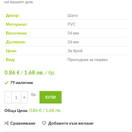
на вашият дом.
Декор:
Шато
Материал:
PVC
Височина:
56 мм
Дължина:
26 мм
Цена:
За брой
Вид:
Преходник за перваз
0.86 €
/
1.68
лв.
/ бр.
79 налични
бр.
КУПИ
0.86
€ /
1.68 лв.
Общa Цена:
Сравняване
Добавете към желани