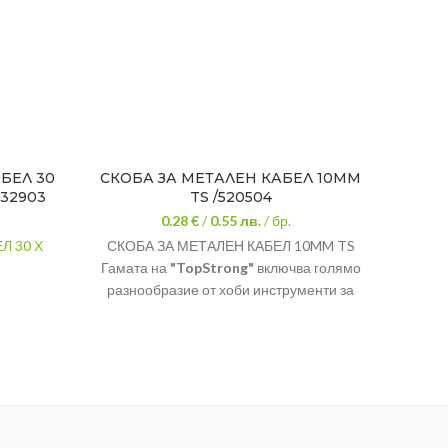
БЕЛ 30
СКОБА ЗА МЕТАЛЕН КАБЕЛ 10MM
СКОБ
532903
TS /520504
0.28 €
/
0.55
лв.
/ бр.
 30 Х
СКОБА ЗА МЕТАЛЕН КАБЕЛ 10MM TS
Гамата на
"TopStrong"
включва голямо
разнообразие от хоби инструменти за
боядисване и декорация, за зидаро-
ирбел
мазачни дейности, крепежни елементи
и обща железария.
Скоба за метален
кабел "TopStrong"
лав
U-образен болт със седловиден
м
притискащ мост за метално въже