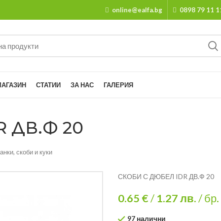
online@ealfa.bg
0898 79 11 1
МАГАЗИН
СТАТИИ
ЗА НАС
ГАЛЕРИЯ
 ДВ.Ф 20
анки, скоби и куки
СКОБИ С ДЮБЕЛ IDR ДВ.Ф 20
0.65 €
/
1.27
лв.
/ бр.
97 налични