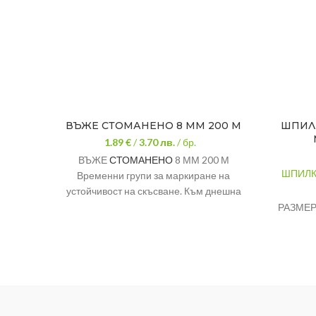
ВЪЖЕ СТОМАНЕНО 8 ММ 200 М
ШПИЛК
1.89 €
/
3.70
лв.
/ бр.
ВЪЖЕ
СТОМАНЕНО
8 ММ 200 М
ШПИЛКА
Временни групи за маркиране на
устойчивост на скъсване. Към днешна
дата металните въжета се произвеждат
РАЗМЕР
с маркиращи групи 1570, 1670, 1770,
МАТЕРИ
1960, 2160.