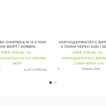
А DIN976/4.6 M 14 Х 1000
КЛЮЧОДЪРЖАТЕЛ С ВИР
ММ ВЮРТ / А095814
Х 110ММ ЧЕРЕН SUKI / 3
3.35 €
/
6.55
лв.
/ бр.
2.56 €
/
5.01
лв.
/ бр.
 DIN976/4.6 M 14 Х 1000 ММ
КЛЮЧОДЪРЖАТЕЛ С ВИРБЕЛ
ВЮРТ
110ММ ЧЕРЕН SUKI
Марка: Suki
:
м 14 х 1000 мм
Вид: Ключодържател с в
АЛ:
стомана
Цвят: Черен
Материал: Цинкова сп
Размер: 30 х110 м