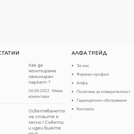
СТАТИИ
АЛФА ТРЕЙД
Как да
За нас
монтираме
Фирмен профил
ламиниран
паркет ?
Алфа
26.04.2022
Няма
Политика за поверителност
коментари
Гаранционно обслужване
Контакти
Осветяването
на стаите е
лесно ! Съвети
и идеи вижте
тук