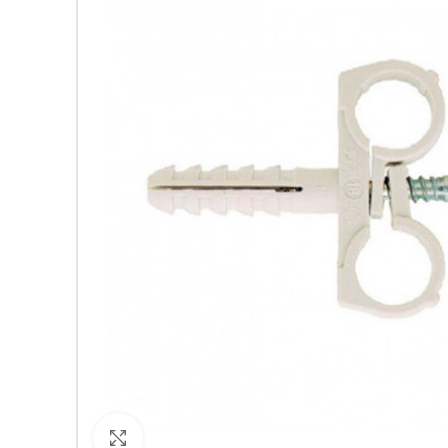
Кликнете за уголемяване