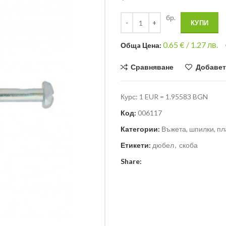
бр.
КУПИ
0.65
€ /
1.27 лв.
Общa Цена:
Сравняване
Добавет
Курс: 1 EUR = 1.95583 BGN
Код:
006117
Категории:
Въжета, шпилки, пла
Етикети:
дюбел
,
скоба
Share: