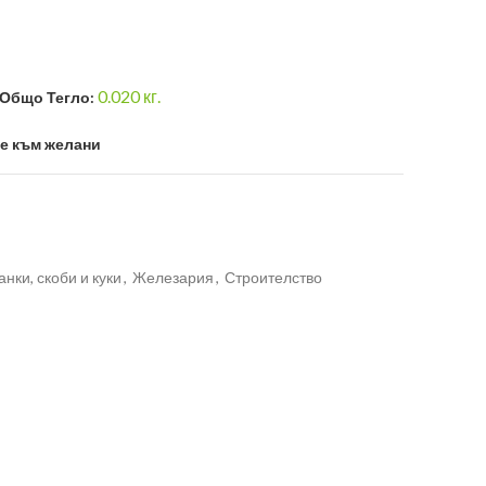
0.020
кг.
Общо Тегло:
е към желани
нки, скоби и куки
,
Железария
,
Строителство