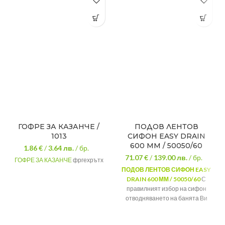
ГОФРЕ ЗА КАЗАНЧЕ /
ПОДОВ ЛЕНТОВ
1013
СИФОН EASY DRAIN
600 ММ / 50050/60
1.86 €
/
3.64
лв.
/ бр.
71.07 €
/
139.00
лв.
/ бр.
ГОФРЕ ЗА КАЗАНЧЕ
фргехрътх
ПОДОВ
ЛЕНТОВ
СИФОН
EASY
DRAIN 600 ММ / 50050/60
С
правилният избор на сифон
отводняването на банята Ви
дава оптимални решения в най-
различни области на