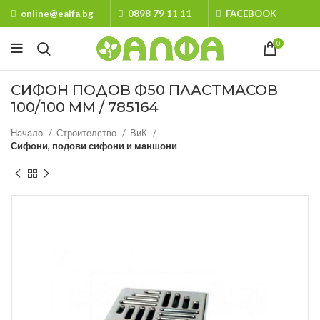
online@ealfa.bg
0898 79 11 11
FACEBOOK
0
СИФОН ПОДОВ Ф50 ПЛАСТМАСОВ
100/100 ММ / 785164
Начало
Строителство
ВиК
Сифони, подови сифони и маншони