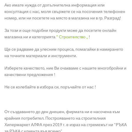
Ако имате нужда от допълнителна информация или
консултация с нас, моля свържете се на посочения телефонен
номер, или ни посетете на място в магазина ни в гр. Разград!
За този и още подобни продукти може да посетите онлайн
магазина ни и категорията
“ Строителство „
!
Ще се радваме да улесним процеса, помагайки в намирането
на точните материали и инструменти.
Изберете качеството, ние Ви очакваме с нашите многобройни и
качествени предложения !
Не се колебайте в избора си, поръчайте от нас !
От създаването до ден днешен, фирмата ни е насочена към
крайния потребител. Построяването на строителния
Хипермаркет АЛФА през 2019 г. е израз на стремежът ни “РЪКА
за РЪКА с клиента във всичко”.