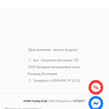
приложение.
Линеен сифон с регулируеми
крачета, изработен от
неръждаема стомана и
дължина от 600 мм.
"Дом за всички - всичко за дома"
бул. “Априлско въстание” 2П
7200 Западна промишлена зона,
Разград, България
Телефон: (+359) 898 79 11 11
АЛФА Трейд ООД
2021 Разработен от
NTSOFT
.
Можете да заплатите с: