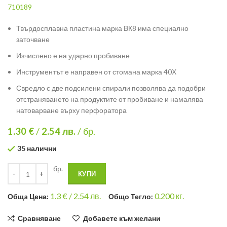
710189
Твърдосплавна пластина марка ВК8 има специално
заточване
Изчислено е на ударно пробиване
Инструментът е направен от стомана марка 40Х
Свредло с две подсилени спирали позволява да подобри
отстраняването на продуктите от пробиване и намалява
натоварване върху перфоратора
1.30 €
/
2.54
лв.
/ бр.
35 налични
бр.
КУПИ
1.3
€ /
2.54 лв.
0.200
кг.
Общa Цена:
Общо Тегло:
Сравняване
Добавете към желани