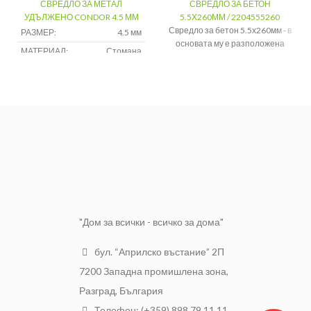
СВРЕДЛО ЗА МЕТАЛ
СВРЕДЛО ЗА БЕТОН
УДЪЛЖЕНО CONDOR 4.5 ММ
5.5Х260ММ / 2204555260
Свредло за бетон 5.5х260мм - в
РАЗМЕР:
4.5 мм
основата му е разположена
МАТЕРИАЛ:
Стомана
т.нар “опашка на свредлото”. Тя
представлява специална
форма за SDS-Quick, SDS-max,
SDS-plus
,
цилиндрична опашка
или шлицов захват.
Марка
WURTH
Предназначение
За бетон
Размер
5.5х260мм
"Дом за всички - всичко за дома"
бул. “Априлско въстание” 2П
7200 Западна промишлена зона,
Разград, България
Телефон: (+359) 898 79 11 11