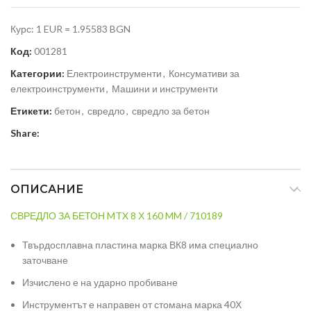
Курс: 1 EUR = 1.95583 BGN
Код:
001281
Категории:
Електроинструменти
,
Консумативи за
електроинструменти
,
Машини и инструменти
Етикети:
бетон
,
свредло
,
свредло за бетон
Share:
ОПИСАНИЕ
СВРЕДЛО ЗА БЕТОН MTX 8 Х 160 MM / 710189
Твърдосплавна пластина марка ВК8 има специално
заточване
Изчислено е на ударно пробиване
Инструментът е направен от стомана марка 40Х