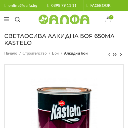
online@ealfa.bg
0898 79 11 11
FACEBOOK
0
СВЕТЛОСИВА АЛКИДНА БОЯ 650МЛ
KASTELO
Начало
Строителство
Бои
Алкидни бои