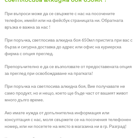
светлосива алкидна боя 650мл ?
При въпроси може да се свържете с нас на посочените
телефон, имейл или на фейсбук страницата ни. Обратната
връзка е важна за нас !
При поръчка
,
светлосива алкидна боя 650мл пристига при вас с
бърза и сигурна доставка до адрес или офис на куриерска
фирма с опция преглед.
Препоръчително е да се възползвате от предоставената опция
за преглед при освобождаване на пратката!
При поръчка на светлосива алкидна боя, Вие получавате не
само продукт, но и нещо, което ще бъде част от вашият живот
много дълго време.
Ако имате нужда от допълнителна информация или
консултация с нас, моля свържете се на посочения телефонен
номер
,
или ни посетете на място в магазина ни в гр. Разград!