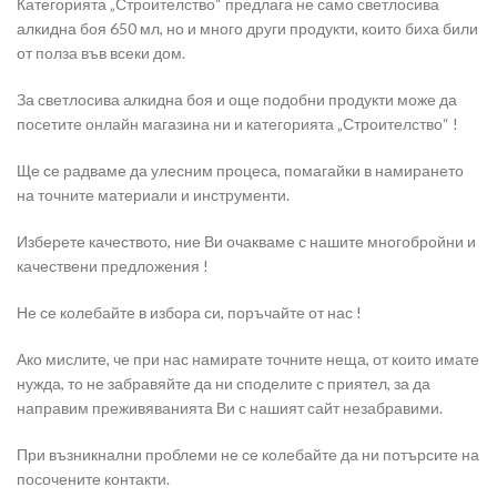
Категорията „Строителство“ предлага не само светлосива
алкидна боя 650 мл, но и много други продукти, които биха били
от полза във всеки дом.
За светлосива алкидна боя и още подобни продукти може да
посетите онлайн магазина ни и категорията „Строителство“ !
Ще се радваме да улесним процеса, помагайки в намирането
на точните материали и инструменти.
Изберете качеството, ние Ви очакваме с нашите многобройни и
качествени предложения !
Не се колебайте в избора си, поръчайте от нас !
Ако мислите, че при нас намирате точните неща, от които имате
нужда, то не забравяйте да ни споделите с приятел, за да
направим преживяванията Ви с нашият сайт незабравими.
При възникнални проблеми не се колебайте да ни потърсите на
посочените контакти.