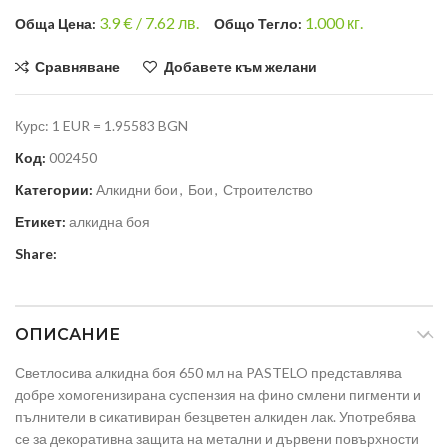
3.9
€ /
7.62 лв.
1.000
кг.
Общa Цена:
Общо Тегло:
Сравняване
Добавете към желани
Курс: 1 EUR = 1.95583 BGN
Код:
002450
Категории:
Алкидни бои
,
Бои
,
Строителство
Етикет:
алкидна боя
Share:
ОПИСАНИЕ
Светлосива алкидна боя 650 мл на PASTELO представлява
добре хомогенизирана суспензия на фино смлени пигменти и
пълнители в сикативиран безцветен алкиден лак. Употребява
се за декоративна защита на метални и дървени повърхности