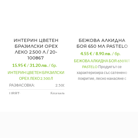
ИНТЕРИН ЦВЕТЕН
БЕЖОВА АЛКИДНА
БРАЗИЛСКИ ОРЕХ
БОЯ 650 МЛ PASTELO
ЛЕКО 2.500 Л / 20-
4.55 €
/
8.90
лв.
/ бр.
100867
БЕЖОВА АЛКИДНА БОЯ 650 МЛ
15.95 €
/
31.20
лв.
/ бр.
PASTELO
Продуктът се
ИНТЕРИН ЦВЕТЕН БРАЗИЛСКИ
характеризира със сатенено
ОРЕХ ЛЕКО 2.500 Л
покритие, лесно нанасяне с
четка, валяк или пистолет и
РАЗФАСОВКА:
2.500 литра
разнообразие от красиви
ЦВЯТ:
Бразилки орех
цветове.
НАНАСЯНЕ:
Четка,валяк,пистолет
Покривност
10 – 12 м²/л
Изсъхване на
2-4 часа
допир
Опаковка
650 мл
Цвят
Бежов