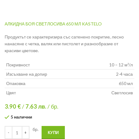
АЛКИДНА БОЯ СВЕТЛОСИВА 650 МЛ KASTELO
Продуктът се характеризира със сатенено покритие, лесно
нанасяне с четка, валяк или пистолет и разнообразие от
красиви цветове.
Покривност
10 – 12 м²/л
Изсъхване на допир
2-4 часа
Опаковка
650 мл
Цвят
Светлосив
3.90 €
/
7.63
лв.
/ бр.
5 налични
бр.
КУПИ