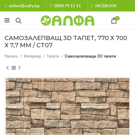
online@ealfa.bg
0898 79 11 11
FACEBOOK
0
САМОЗАЛЕПВАЩ 3D ТАПЕТ, 770 Х 700
Х 7,7 ММ / СТ07
Начало
Интериор
Тапети
Самозалепващи 3D тапети