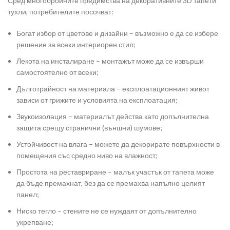
Сред многобройните предимства на декоративните 3D тапети
тухли, потребителите посочват:
Богат избор от цветове и дизайни – възможно е да се избере
решение за всеки интериорен стил;
Лекота на инсталиране – монтажът може да се извърши
самостоятелно от всеки;
Дълготрайност на материала – експлоатационният живот
зависи от грижите и условията на експлоатация;
Звукоизолация – материалът действа като допълнителна
защита срещу странични (външни) шумове;
Устойчивост на влага – можете да декорирате повърхности в
помещения със средно ниво на влажност;
Простота на реставриране – малък участък от тапета може
да бъде премахнат, без да се премахва напълно целият
панел;
Ниско тегло – стените не се нуждаят от допълнително
укрепване;