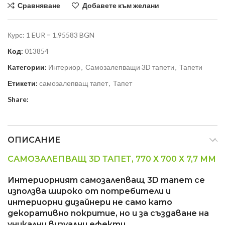
Сравняване
Добавете към желани
Курс: 1 EUR = 1.95583 BGN
Код:
013854
Категории:
Интериор
,
Самозалепващи 3D тапети
,
Тапети
Етикети:
самозалепващ тапет
,
Тапет
Share:
ОПИСАНИЕ
САМОЗАЛЕПВАЩ 3D ТАПЕТ, 770 Х 700 Х 7,7 ММ
Интериорният самозалепващ 3D тапет се
използва широко от потребители и
интериорни дизайнери не само като
декоративно покритие, но и за създаване на
уникални визуални ефекти.