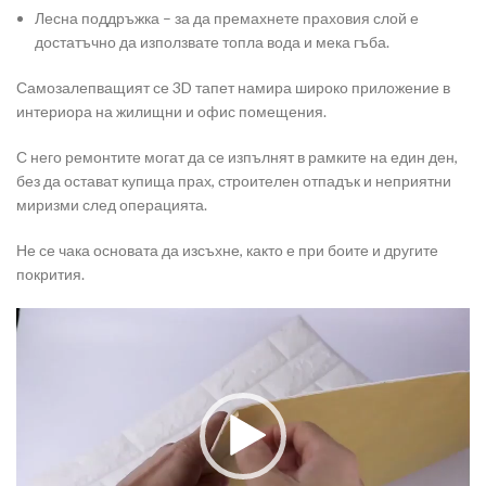
Лесна поддръжка – за да премахнете праховия слой е
достатъчно да използвате топла вода и мека гъба.
Самозалепващият се 3D тапет намира широко приложение в
интериора на жилищни и офис помещения.
С него ремонтите могат да се изпълнят в рамките на един ден,
без да остават купища прах, строителен отпадък и неприятни
миризми след операцията.
Не се чака основата да изсъхне, както е при боите и другите
покрития.
Видео