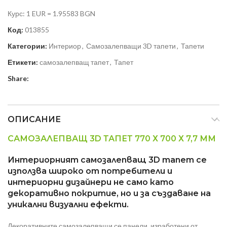
Курс: 1 EUR = 1.95583 BGN
Код:
013855
Категории:
Интериор
,
Самозалепващи 3D тапети
,
Тапети
Етикети:
самозалепващ тапет
,
Тапет
Share:
ОПИСАНИЕ
САМОЗАЛЕПВАЩ 3D ТАПЕТ 770 Х 700 Х 7,7 ММ
Интериорният самозалепващ 3D тапет се
използва широко от потребители и
интериорни дизайнери не само като
декоративно покритие, но и за създаване на
уникални визуални ефекти.
Декоративните самозалепващи се панели, изработени от