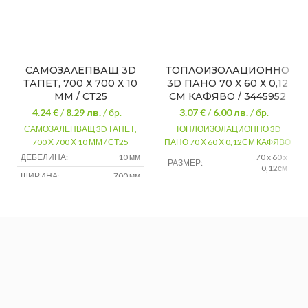
САМОЗАЛЕПВАЩ 3D
ТОПЛОИЗОЛАЦИОННО
ТАПЕТ, 700 Х 700 Х 10
3D ПАНО 70 Х 60 Х 0,12
ММ / СТ25
СМ КАФЯВО / 3445952
4.24 €
/
8.29
лв.
/ бр.
3.07 €
/
6.00
лв.
/ бр.
САМОЗАЛЕПВАЩ 3D ТАПЕТ,
ТОПЛОИЗОЛАЦИОННО 3D
700 Х 700 Х 10 ММ / СТ25
ПАНО 70 Х 60 Х 0,12СМ КАФЯВО
ДЕБЕЛИНА:
10 мм
70 x 60 x
РАЗМЕР:
0,12см
ШИРИНА:
700 мм
ЦВЯТ:
Кафяв
ДЪЛЖИНА:
700 мм
Каменна
ТИП:
1 брой 0,490
стена
ПОКРИТИЕ:
м2