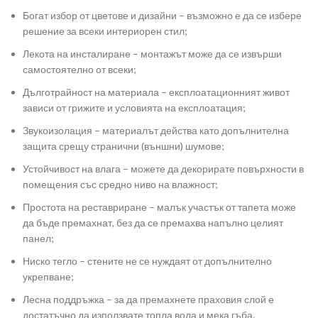
Богат избор от цветове и дизайни – възможно е да се избере
решение за всеки интериорен стил;
Лекота на инсталиране – монтажът може да се извърши
самостоятелно от всеки;
Дълготрайност на материала – експлоатационният живот
зависи от грижите и условията на експлоатация;
Звукоизолация – материалът действа като допълнителна
защита срещу странични (външни) шумове;
Устойчивост на влага – можете да декорирате повърхности в
помещения със средно ниво на влажност;
Простота на реставриране – малък участък от тапета може
да бъде премахнат, без да се премахва напълно целият
панел;
Ниско тегло – стените не се нуждаят от допълнително
укрепване;
Лесна поддръжка – за да премахнете праховия слой е
достатъчно да използвате топла вода и мека гъба.