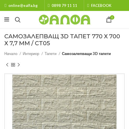
online@ealfa.bg
0898 79 11 11
FACEBOOK
0
САМОЗАЛЕПВАЩ 3D ТАПЕТ 770 Х 700
Х 7,7 ММ / СТ05
Начало
Интериор
Тапети
Самозалепващи 3D тапети