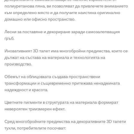
полиуретанова пяна, ви позволяват да привлечете вниманието
към определено място и да получите наистина оригинално
домашно или офисно пространство.
Лесни за поставяне и декориране заради самозалепващия
гръб.
Иновативният 3D тапет има многобройни предимства, които се
дължат на състава на материала и технологията на
производство.
Обемът на облицовката създава пространствени
трансформации и същевременно притежава ненадмината
надеждност и красота.
Цветните пигменти в структурата на материала формират
невероятен триизмерен ефект.
Сред многобройните предимства на декоративните 3D тапети
тухли, потребителите посочват: