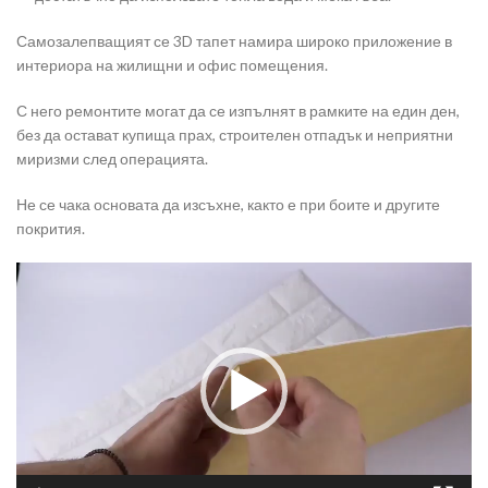
Самозалепващият се 3D тапет намира широко приложение в
интериора на жилищни и офис помещения.
С него ремонтите могат да се изпълнят в рамките на един ден,
без да остават купища прах, строителен отпадък и неприятни
миризми след операцията.
Не се чака основата да изсъхне, както е при боите и другите
покрития.
Видео