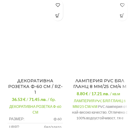
ДЕКОРАТИВНА
ЛАМПЕРИЯ PVC БЯЛ
РОЗЕТКА Ф-60 СМ / RZ-
ГЛАНЦ 8 ММ/25 СМ/4 М
1
8.80 €
/
17.21
лв.
/ кв.м
36.53 €
/
71.45
лв.
/ бр.
ЛАМПЕРИЯ PVC БЯЛ ГЛАНЦ 8
ДЕКОРАТИВНА РОЗЕТКА Ф-60
ММ/25 СМ/4 М
PVC ламперия от
СМ
най-високо качество. Отличена с
100% водоустойчивост, тя е
РАЗМЕР:
ф 60
едно перфектно решение за
ЦВЯТ:
бял/злато
всички помещения.