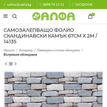
online@ealfa.bg
0898 79 11 11
FACEBOOK
0
САМОЗАЛЕПВАЩО ФОЛИО
СКАНДИНАВСКИ КАМЪК 67СМ Х 2М /
14135
Начало
Интериор
Ламперия и стенни облицовки
Вътрешни облицовки