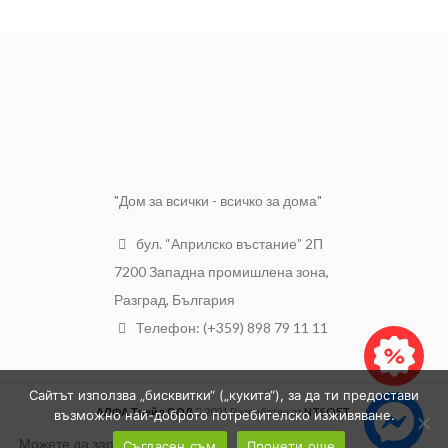
ПРОИЗХОД:
Полша
Изключително хигиенична с
много лесна поддръжка.
"Дом за всички - всичко за дома"
бул. “Априлско въстание” 2П
7200 Западна промишлена зона,
Разград, България
Телефон: (+359) 898 79 11 11
Сайтът използва „бисквитки“ („кукита“), за да ти предостави
АЛФА Трейд ООД
2021 Разработен от
NTSOFT
.
възможно най-доброто потребителско изживяване.
Можете да заплатите с:
Съгласен съм
Прочети още