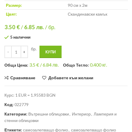
Размер:
90 см х 2м
Цвят:
Скандинавски камък
3.50 €
/
6.85
лв.
/ бр.
5 налични
бр.
КУПИ
3.5
€ /
6.84 лв.
0.400
кг.
Общa Цена:
Общо Тегло:
Сравняване
Добавете към желани
Курс: 1 EUR = 1.95583 BGN
Код:
022779
Категории:
Вътрешни облицовки
,
Интериор
,
Ламперия и
стенни облицовки
Етикети:
самозалепващо фолио
,
самозалепващо фолио