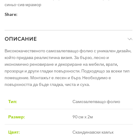
синьо-сив мрамор
Share:
ОПИСАНИЕ
Висококачественото самозалепващо фолио с уникален дизайн,
който придава реалистична визия. За бързо, лесно и
икономично реновиране и декориране на мебели
,
врати
,
прозорци и други гладки повърхности. Подходящо за всеки тип
помещение. Монтажът е лесен и бърз. Необходимо е
повърхността да бъде гладка, чиста и суха.
Тип:
Самозалепващо фолио
Размер:
90 см х 2м
Цвят:
Скандинавски камък