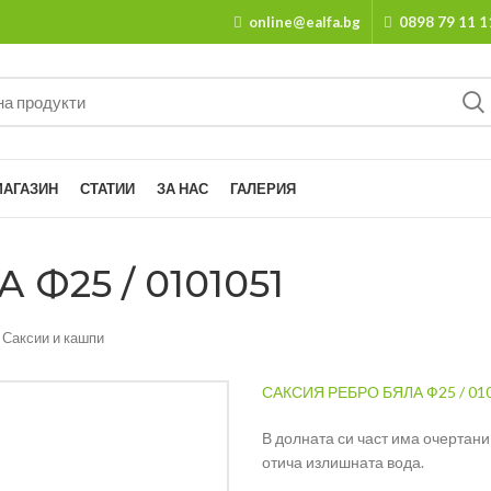
online@ealfa.bg
0898 79 11 1
МАГАЗИН
СТАТИИ
ЗА НАС
ГАЛЕРИЯ
Ф25 / 0101051
Саксии и кашпи
САКСИЯ РЕБРО БЯЛА Ф25 / 01
В долната си част има очертани 
отича излишната вода.