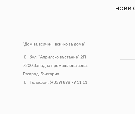
НОВИ 
"Дом за всички - всичко за дома"
бул. “Априлско въстание” 2П
7200 Западна промишлена зона,
Разград, България
Телефон: (+359) 898 79 11 11
АЛФА Трейд ООД
2021 Разработен от
NTSOFT
.