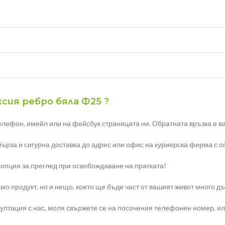
ксия ребро бяла Ф25 ?
елефон, имейл или на фейсбук страницата ни. Обратната връзка е ва
бърза и сигурна доставка до адрес или офис на куриерска фирма с о
 опция за преглед при освобождаване на пратката!
мо продукт, но и нещо, което ще бъде част от вашият живот много дъ
тация с нас, моля свържете се на посочения телефонен номер, или н