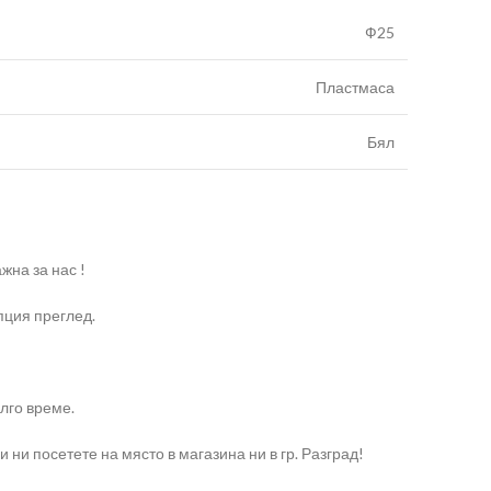
Ф25
Пластмаса
Бял
жна за нас !
пция преглед.
лго време.
и посетете на място в магазина ни в гр. Разград!