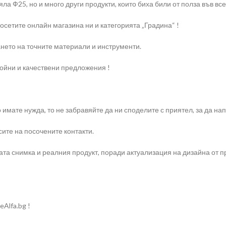
ла Ф25, но и много други продукти, които биха били от полза във все
осетите онлайн магазина ни и категорията „Градина“ !
нето на точните материали и инструменти.
ройни и качествени предложения !
о имате нужда, то не забравяйте да ни споделите с приятел, за да 
ите на посочените контакти.
та снимка и реалния продукт, поради актуализация на дизайна от п
Alfa.bg !