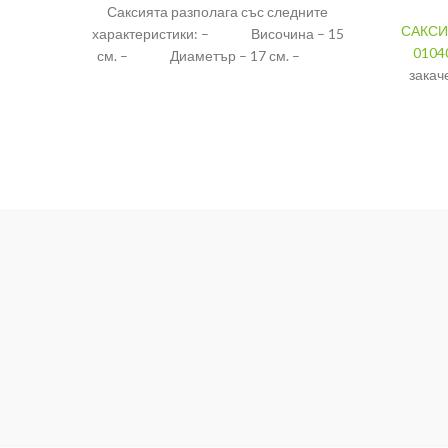
Саксията разполага със следните
САКСИ
характеристики: – Височина – 15
0104
см. – Диаметър – 17 см. –
закач
Тегло – 0,150 кг.
окачван
може да 
Размер
Цвят
Матери