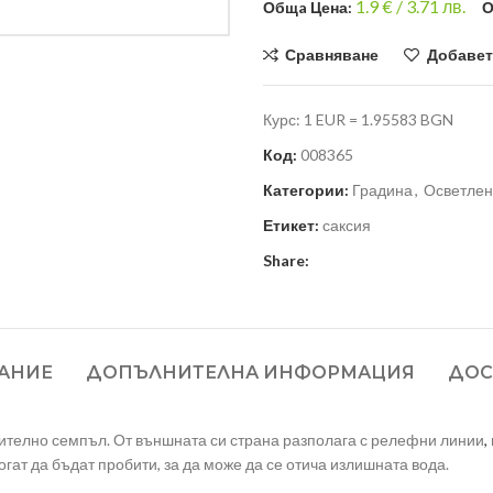
1.9
€ /
3.71 лв.
Общa Цена:
О
Сравняване
Добавет
Курс: 1 EUR = 1.95583 BGN
Код:
008365
Категории:
Градина
,
Осветлен
Етикет:
саксия
Share:
АНИЕ
ДОПЪЛНИТЕЛНА ИНФОРМАЦИЯ
ДОС
чително семпъл. От външната си страна разполага с релефни линии
,
огат да бъдат пробити, за да може да се отича излишната вода.