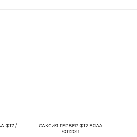
 Ф17 /
САКСИЯ ГЕРБЕР Ф12 БЯЛА
САК
/0112011