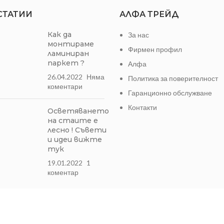
СТАТИИ
АЛФА ТРЕЙД
Как да
За нас
монтираме
Фирмен профил
ламиниран
паркет ?
Алфа
26.04.2022
Няма
Политика за поверителност
коментари
Гаранционно обслужване
Контакти
Осветяването
на стаите е
лесно ! Съвети
и идеи вижте
тук
19.01.2022
1
коментар
Может