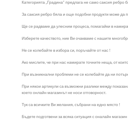
Категорията „Градина“ предлага не само саксия ребро бя
За саксия ребро бяла и още подобни продукти може да п
Ще се радваме да улесним процеса, помагайки в намира
Изберете качеството, ние Ви очакваме с нашите многоб
Не се колебайте в избора си, поръчайте от нас !
Ако мислите, че при нас намирате точните неща, от коит
При възникнални проблеми не се колебайте да ни потърс
При някои артикули са възможни разлики между показана
което онлайн магазинът не носи отговорност.
Тук са всичките Ви желания, събрани на едно място !
Бъдете подготвени за всяка ситуация с оналайн магазин e