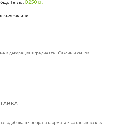
0.250
кг.
бщо Тегло:
е към желани
ие и декорация в градината
,
Саксии и кашпи
ТАВКА
наподобяващи ребра, а формата й се стеснява към