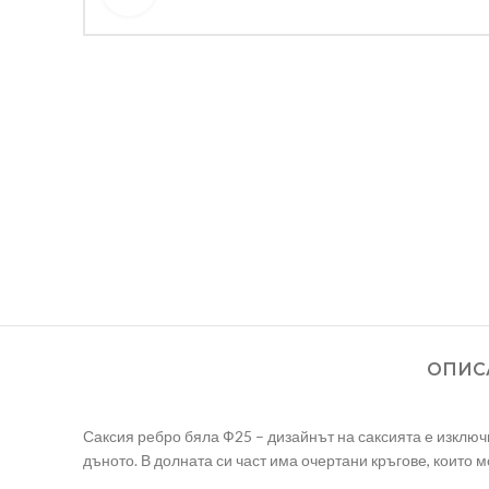
ОПИС
Саксия ребро бяла Ф25 – дизайнът на саксията е изклю
дъното. В долната си част има очертани кръгове, които м