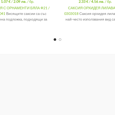
1.07 €
/
2.09
лв.
/ бр.
2.33 €
/
4.56
лв.
/ бр.
Я С ОРНАМЕНТИ БЯЛА Ф21 /
САКСИЯ ОРХИДЕЯ ЛИЛАВА 
041
Висящите саксии са със
0303018
Саксия орхидея лила
ена подложка, подходящи за
най-често използвания вид са
е на балкон или ограда. Куката
отглеждане на орхидея е про
бъде отстранена и саксията да
тъй като тя позволява слън
се постави и на пода.
светлина да достигне до коре
растението, което е значител
Ф21
за правилното отглеждан
Бял
растението.
ал
Пластмаса
Диаметър
Материал
Пл
Цвят