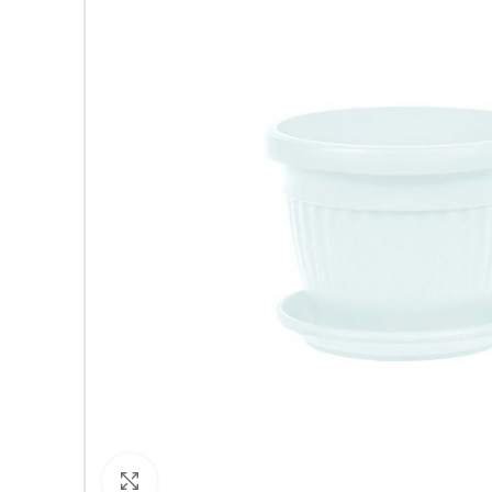
Кликнете за уголемяване