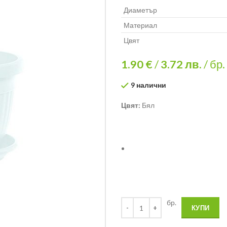
Диаметър
Материал
Цвят
1.90 €
/
3.72
лв.
/ бр.
9 налични
Цвят:
Бял
бр.
КУПИ