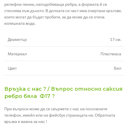
релефни линии
,
наподобяващи ребра, а формата й се
стеснява към дъното. В долната си част има очертани кръгове,
които могат да бъдат пробити, за да може да се отича
излишната вода.
Диаметър
17 см.
Материал
Пластмаса
Цвят
Бял
Връзка с нас ? / Въпрос относно саксия
ребро бяла Ф17 ?
При въпроси може да се свържете с нас на посочените
телефон, имейл или на фейсбук страницата ни. Обратната
връзка е важна за нас !