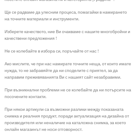
Ще се радваме да улесним процеса, помагайки в намирането
на точните материали и инструменти.
Изберете качеството, ние Ви очакваме с нашите многобройни и
качествени предложения !
Не се колебайте в избора си, поръчайте от нас !
Ако мислите, че при нас намирате точните неща, от които имате
нужда, то не забравяйте да ни споделите с приятел, за да
направим преживяванията Ви с нашият сайт незабравими.
При възникнални проблеми не се колебайте да ни потърсите на
посочените контакти.
При някои артикули са възможни разлики между показаната
снимка и реалния продукт, поради актуализация на дизайна от
производителя или неналичие на каталожна снимка, за което
онлайн магазинът не носи отговорност.