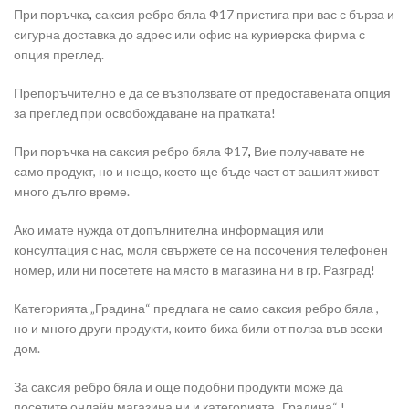
При поръчка
,
саксия ребро бяла Ф17 пристига при вас с бърза и
сигурна доставка до адрес или офис на куриерска фирма с
опция преглед.
Препоръчително е да се възползвате от предоставената опция
за преглед при освобождаване на пратката!
При поръчка на саксия ребро бяла Ф17
,
Вие получавате не
само продукт, но и нещо, което ще бъде част от вашият живот
много дълго време.
Ако имате нужда от допълнителна информация или
консултация с нас, моля свържете се на посочения телефонен
номер, или ни посетете на място в магазина ни в гр. Разград!
Категорията „Градина“ предлага не само саксия ребро бяла ,
но и много други продукти, които биха били от полза във всеки
дом.
За саксия ребро бяла и още подобни продукти може да
посетите онлайн магазина ни и категорията „Градина“ !