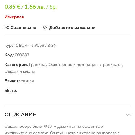
0.85 €
/
1.66
лв.
/ бр.
Изчерпан
Сравняване
Добавете към желани
Курс: 1 EUR = 1.95583 BGN
Код:
008333
Категории:
Градина
,
Осветление и декорация в градината
,
Саксии и кашпи
Етикет:
саксия
Share:
ОПИСАНИЕ
Саксия ребро бяла Ф17 – дизайнът на саксията е
изключително семпъл. От външната си страна разполага с