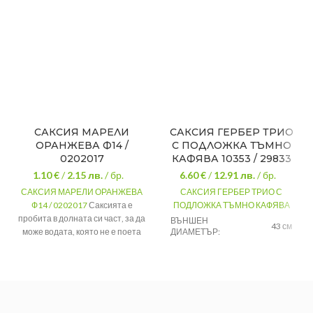
САКСИЯ МАРЕЛИ
САКСИЯ ГЕРБЕР ТРИО
ОРАНЖЕВА Ф14 /
С ПОДЛОЖКА ТЪМНО
0202017
КАФЯВА 10353 / 29833
1.10 €
/
2.15
лв.
/ бр.
6.60 €
/
12.91
лв.
/ бр.
САКСИЯ МАРЕЛИ ОРАНЖЕВА
САКСИЯ ГЕРБЕР ТРИО С
Ф14 / 0202017
Саксията е
ПОДЛОЖКА ТЪМНО КАФЯВА
пробита в долната си част, за да
ВЪНШЕН
43 см
може водата, която не е поета
ДИАМЕТЪР:
от растението да се отече в
ВИСОЧИНА:
16.5 см
купичката. Не можете да
ОБЕМ:
11 литра
допуснете грешка избирайки
семпъл и изящен аксесоар
подходящ за всеки дом!