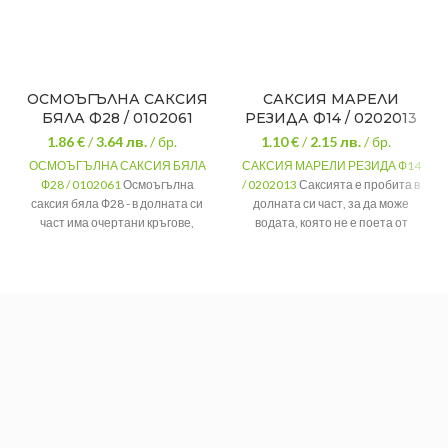
ОСМОЪГЪЛНА САКСИЯ
САКСИЯ МАРЕЛИ
БЯЛА Ф28 / 0102061
РЕЗИДА Ф14 / 0202013
1.86 €
/
3.64
лв.
/ бр.
1.10 €
/
2.15
лв.
/ бр.
ОСМОЪГЪЛНА САКСИЯ БЯЛА
САКСИЯ МАРЕЛИ РЕЗИДА Ф14
Ф28 / 0102061
Осмоъгълна
/ 0202013
Саксията е пробита в
саксия бяла Ф28 - в долната си
долната си част, за да може
част има очертани кръгове,
водата, която не е поета от
които могат да бъдат пробити
,
растението да се отече в
за да може да се отича
купичката. Не можете да
излишната вода.
допуснете грешка избирайки
семпъл и изящен аксесоар
Материал
Пластмаса
подходящ за всеки дом!
Диаметър
Ф28
Диаметър
14 см.
Цвят
Бял
Цвят
Резида
Материал
Пластмаса