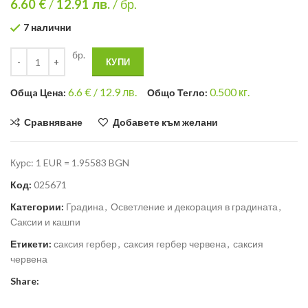
6.60 €
/
12.91
лв.
/ бр.
7 налични
бр.
КУПИ
6.6
€ /
12.9 лв.
0.500
кг.
Общa Цена:
Общо Тегло:
Сравняване
Добавете към желани
Курс: 1 EUR = 1.95583 BGN
Код:
025671
Категории:
Градина
,
Осветление и декорация в градината
,
Саксии и кашпи
Етикети:
саксия гербер
,
саксия гербер червена
,
саксия
червена
Share: