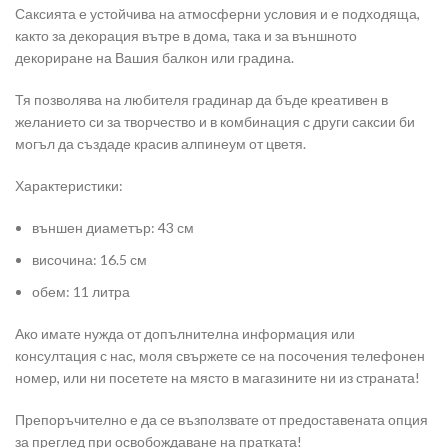
Саксията е устойчива на атмосферни условия и е подходяща,
както за декорация вътре в дома, така и за външното
декориране на Вашия балкон или градина.
Тя позволява на любителя градинар да бъде креативен в
желанието си за творчество и в комбинация с други саксии би
могъл да създаде красив алпинеум от цветя.
Характеристики:
външен диаметър: 43 см
височина: 16.5 см
обем: 11 литра
Ако имате нужда от допълнителна информация или
консултация с нас, моля свържете се на посочения телефонен
номер, или ни посетете на място в магазините ни из страната!
Препоръчително е да се възползвате от предоставената опция
за преглед при освобождаване на пратката!