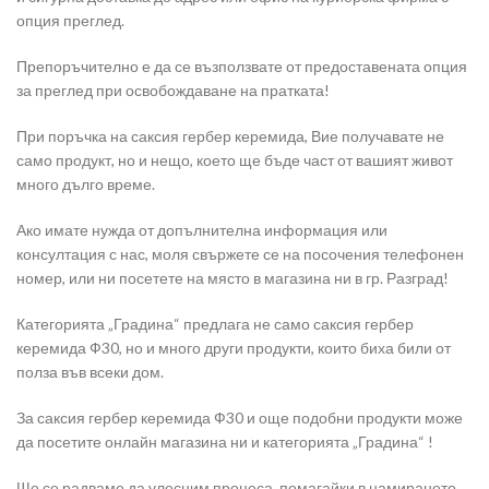
опция преглед.
Препоръчително е да се възползвате от предоставената опция
за преглед при освобождаване на пратката!
При поръчка на саксия гербер керемида, Вие получавате не
само продукт, но и нещо, което ще бъде част от вашият живот
много дълго време.
Ако имате нужда от допълнителна информация или
консултация с нас, моля свържете се на посочения телефонен
номер, или ни посетете на място в магазина ни в гр. Разград!
Категорията „Градина“ предлага не само саксия гербер
керемида Ф30, но и много други продукти, които биха били от
полза във всеки дом.
За саксия гербер керемида Ф30 и още подобни продукти може
да посетите онлайн магазина ни и категорията „Градина“ !
Ще се радваме да улесним процеса, помагайки в намирането