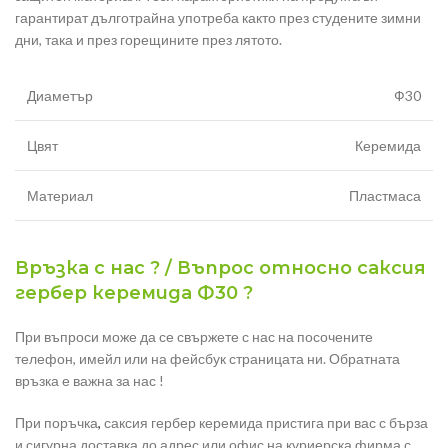
гарантират дълготрайна употреба както през студените зимни
дни, така и през горещините през лятото.
Диаметър
Ф30
Цвят
Керемида
Материал
Пластмаса
Връзка с нас ? / Въпрос относно саксия
гербер керемида Ф30 ?
При въпроси може да се свържете с нас на посочените
телефон, имейл или на фейсбук страницата ни. Обратната
връзка е важна за нас !
При поръчка
,
саксия гербер керемида пристига при вас с бърза
и сигурна доставка до адрес или офис на куриерска фирма с