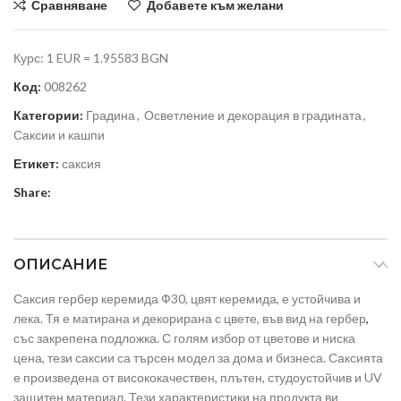
Сравняване
Добавете към желани
Курс: 1 EUR = 1.95583 BGN
Код:
008262
Категории:
Градина
,
Осветление и декорация в градината
,
Саксии и кашпи
Етикет:
саксия
Share:
ОПИСАНИЕ
Саксия гербер керемида Ф30, цвят керемида, е устойчива и
лека. Тя е матирана и декорирана с цвете, във вид на гербер
,
със закрепена подложка. С голям избор от цветове и ниска
цена, тези саксии са търсен модел за дома и бизнеса. Саксията
е произведена от висококачествен, плътен, студоустойчив и UV
защитен материал. Тези характеристики на продукта ви