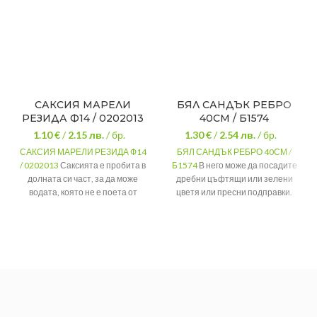
САКСИЯ МАРЕЛИ
БЯЛ САНДЪК РЕБРО
РЕЗИДА Ф14 / 0202013
40СМ / Б1574
1.10 €
/
2.15
лв.
/ бр.
1.30 €
/
2.54
лв.
/ бр.
САКСИЯ МАРЕЛИ РЕЗИДА Ф14
БЯЛ САНДЪК РЕБРО 40СМ /
/ 0202013
Саксията е пробита в
Б1574
В него може да посадите
долната си част, за да може
дребни цъфтящи или зелени
водата, която не е поета от
цветя или пресни подправки.
растението да се отече в
Формата му е правоъгълна
,
с
купичката. Не можете да
лек релефен елемент във
допуснете грешка избирайки
външната си част.
семпъл и изящен аксесоар
Размер
40СМ
подходящ за всеки дом!
Цвят
Керамик
Диаметър
14 см.
Материал
Пластмаса
Цвят
Резида
Материал
Пластмаса