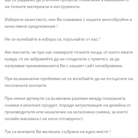
на точните материали и инструменти.
Изберете качеството, ние Ви очакваме с нашите многобройни и
качествени предложения !
Не се колебайте в избора си, поръчайте от нас !
Ако мислите, че при нас намирате точните неща, от които имате
нужда, то не забравяйте да ни споделите с приятел, за да
направим преживяванията Ви с нашият сайт незабравими.
При възникнални проблеми не се колебайте да ни потърсите на
посочените контакти.
При някои артикули са възможни разлики между показаната
снимка и реалния продукт, поради актуализация на дизайна от
производителя или неналичие на каталожна снимка, за което
онлайн магазинът не носи отговорност.
Тук са всичките Ви желания, събрани на едно място !