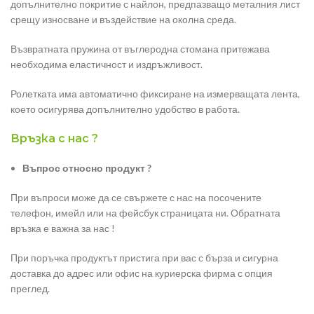
допълнително покритие с найлон, предпазващо металния лист
срещу износване и въздействие на околна среда.
Възвратната пружина от въглеродна стомана притежава
необходима еластичност и издръжливост.
Ролетката има автоматично фиксиране на измерващата лента,
което осигурява допълнително удобство в работа.
Връзка с нас ?
Въпрос относно продукт ?
При въпроси може да се свържете с нас на посочените
телефон, имейл или на фейсбук страницата ни. Обратната
връзка е важна за нас !
При поръчка продуктът пристига при вас с бърза и сигурна
доставка до адрес или офис на куриерска фирма с опция
преглед.