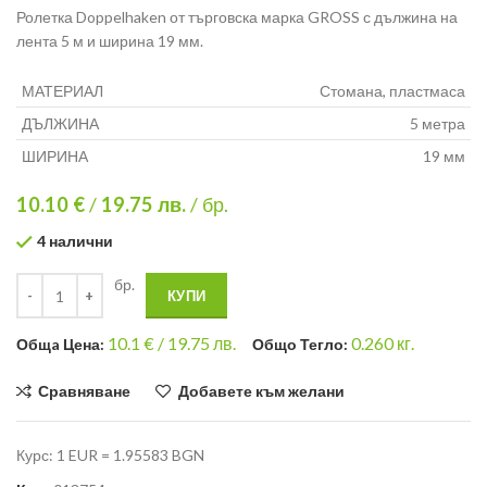
Ролетка Doppelhaken от търговска марка GROSS с дължина на
лента 5 м и ширина 19 мм.
МАТЕРИАЛ
Стомана, пластмаса
ДЪЛЖИНА
5 метра
ШИРИНА
19 мм
10.10 €
/
19.75
лв.
/ бр.
4 налични
бр.
КУПИ
10.1
€ /
19.75 лв.
0.260
кг.
Общa Цена:
Общо Тегло:
Сравняване
Добавете към желани
Курс: 1 EUR = 1.95583 BGN