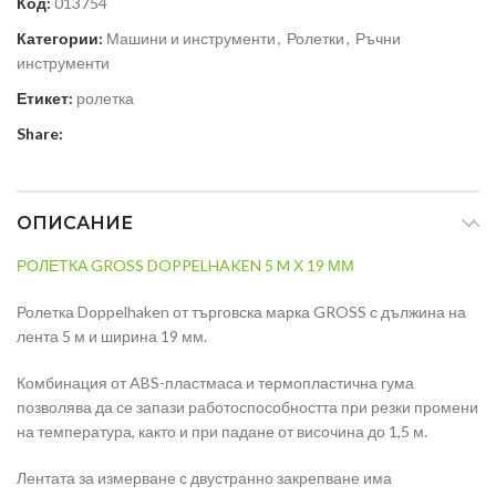
Код:
013754
Категории:
Машини и инструменти
,
Ролетки
,
Ръчни
инструменти
Етикет:
ролетка
Share:
ОПИСАНИЕ
РОЛЕТКА GROSS DOPPELHAKEN 5 M Х 19 ММ
Ролетка Doppelhaken от търговска марка GROSS с дължина на
лента 5 м и ширина 19 мм.
Комбинация от ABS-пластмаса и термопластична гума
позволява да се запази работоспособността при резки промени
на температура, както и при падане от височина до 1,5 м.
Лентата за измерване с двустранно закрепване има