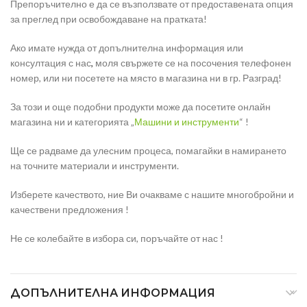
Препоръчително е да се възползвате от предоставената опция
за преглед при освобождаване на пратката!
Ако имате нужда от допълнителна информация или
консултация с нас
,
моля свържете се на посочения телефонен
номер, или ни посетете на място в магазина ни в гр. Разград!
За този и още подобни продукти може да посетите онлайн
магазина ни и категорията „
Машини и инструменти
“ !
Ще се радваме да улесним процеса, помагайки в намирането
на точните материали и инструменти.
Изберете качеството, ние Ви очакваме с нашите многобройни и
качествени предложения !
Не се колебайте в избора си, поръчайте от нас !
ДОПЪЛНИТЕЛНА ИНФОРМАЦИЯ