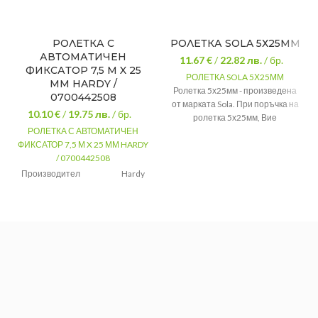
РОЛЕТКА С
РОЛЕТКА SOLA 5Х25ММ
АВТОМАТИЧЕН
11.67 €
/
22.82
лв.
/ бр.
ФИКСАТОР 7,5 М X 25
РОЛЕТКА SOLA 5Х25ММ
ММ HARDY /
Ролетка 5х25мм - произведена
0700442508
от марката Sola. При поръчка на
10.10 €
/
19.75
лв.
/ бр.
ролетка 5х25мм, Вие
РОЛЕТКА С АВТОМАТИЧЕН
получавате не само продукт
,
но
ФИКСАТОР 7,5 М X 25 ММ HARDY
и нещо, което ще бъде част от
/ 0700442508
вашият живот много дълго
време.
Производител
Hardy
Пластмаса,
Размер
7.5 m
Материал
метал
Широчина
25 mm
Размер
5мх25мм
Тегло
0.170