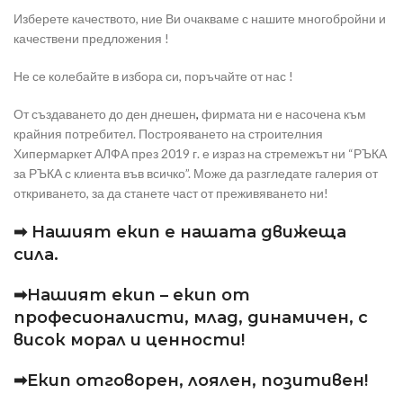
Изберете качеството, ние Ви очакваме с нашите многобройни и
качествени предложения !
Не се колебайте в избора си, поръчайте от нас !
От създаването до ден днешен
,
фирмата ни е насочена към
крайния потребител. Построяването на строителния
Хипермаркет АЛФА през 2019 г. е израз на стремежът ни “РЪКА
за РЪКА с клиента във всичко”. Може да разгледате галерия от
откриването, за да станете част от преживяването ни!
➡ Нашият екип е нашата движеща
сила.
➡Нашият екип – екип от
професионалисти, млад, динамичен, с
висок морал и ценности!
➡Екип отговорен, лоялен, позитивен!