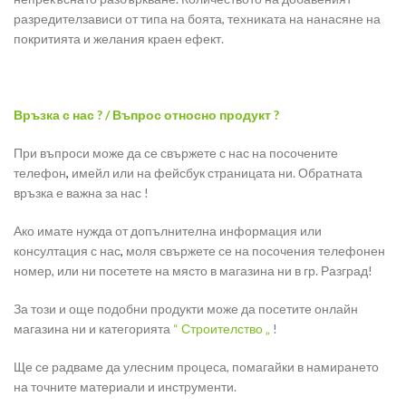
разредителзависи от типа на боята, техниката на нанасяне на
покритията и желания краен ефект.
Връзка с нас ? / Въпрос относно продукт ?
При въпроси може да се свържете с нас на посочените
телефон
,
имейл или на фейсбук страницата ни. Обратната
връзка е важна за нас !
Ако имате нужда от допълнителна информация или
консултация с нас
,
моля свържете се на посочения телефонен
номер, или ни посетете на място в магазина ни в гр. Разград!
За този и още подобни продукти може да посетите онлайн
магазина ни и категорията
“ Строителство „
!
Ще се радваме да улесним процеса, помагайки в намирането
на точните материали и инструменти.