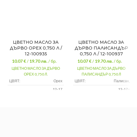
ЦВЕТНО МАСЛО ЗА
ЦВЕТНО МАСЛО ЗА
ДЪРВО ОРЕХ 0,750 Л /
ДЪРВО ПАЛИСАНДЪР
12-100935
0,750 Л / 12-100937
10.07 €
/
19.70
лв.
/ бр.
10.07 €
/
19.70
лв.
/ бр.
ЦВЕТНО МАСЛО ЗА ДЪРВО
ЦВЕТНО МАСЛО ЗА ДЪРВО
ОРЕХ 0,750 Л.
ПАЛИСАНДЪР 0,750 Л
ЦВЯТ:
Орех
ЦВЯТ:
Палисандър
12-17
12-17 m²/L
ПОКРИВНОСТ:
m²/L за
за един слой
ПОКРИВНОСТ:
един
ПРЕДНАЗНАЧЕНИЕ:
За дърво
слой
За
ПРЕДНАЗНАЧЕНИЕ:
дърво