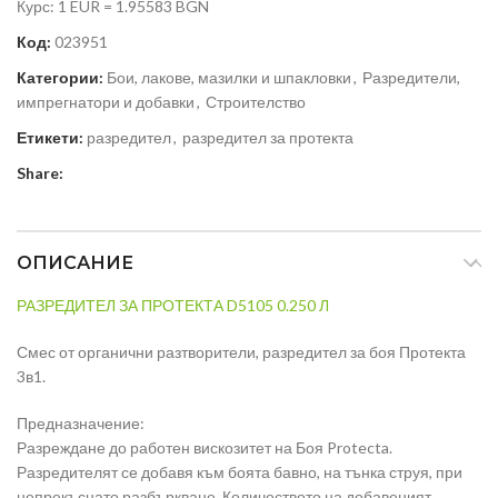
Курс: 1 EUR = 1.95583 BGN
Код:
023951
Категории:
Бои, лакове, мазилки и шпакловки
,
Разредители,
импрегнатори и добавки
,
Строителство
Етикети:
разредител
,
разредител за протекта
Share:
ОПИСАНИЕ
РАЗРЕДИТЕЛ ЗА ПРОТЕКТА D5105 0.250 Л
Смес от органични разтворители, разредител за боя Протекта
3в1.
Предназначение:
Разреждане до работен вискозитет на Боя Protecta.
Разредителят се добавя към боята бавно, на тънка струя, при
непрекъснато разбъркване. Количеството на добавеният