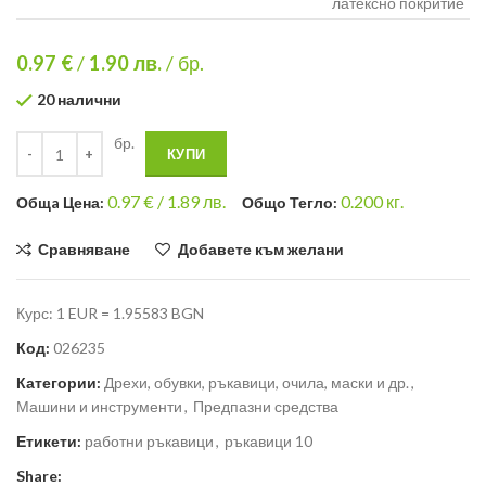
латексно покритие
0.97 €
/
1.90
лв.
/ бр.
20 налични
бр.
КУПИ
0.97
€ /
1.89 лв.
0.200
кг.
Общa Цена:
Общо Тегло:
Сравняване
Добавете към желани
Курс: 1 EUR = 1.95583 BGN
Код:
026235
Категории:
Дрехи, обувки, ръкавици, очила, маски и др.
,
Машини и инструменти
,
Предпазни средства
Етикети:
работни ръкавици
,
ръкавици 10
Share: