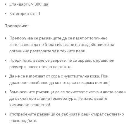
Стандарт EN 388: да
Категория кат. II
Препоръки:
Препоръчва се ръкавиците да се пазят от топлинно
излъчване и да не бъдат излагани на въздействието на
органични разтворители и техните пари.
Преди използване се уверете, че са здрави, с правилен
размер и пасват точно на ръката.
Да не се използват от хора с чувствителна кожа. При
дразнене незабавно да се потърси лекарска помощ!
Замърсените ръкавици да се почистват с четка и чиста вода и
да съхнат при стайна температура. Не използвайте
химически вещества!
Употребените ръкавици се събират и рециклират съответно
разпоредбите.