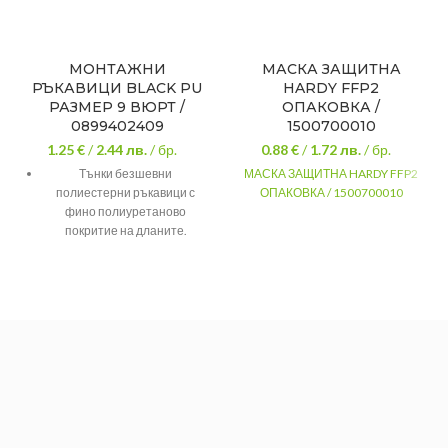
МОНТАЖНИ
МАСКА ЗАЩИТНА
РЪКАВИЦИ BLACK PU
HARDY FFP2
РАЗМЕР 9 ВЮРТ /
ОПАКОВКА /
0899402409
1500700010
1.25 €
/
2.44
лв.
/ бр.
0.88 €
/
1.72
лв.
/ бр.
Тънки безшевни
МАСКА ЗАЩИТНА HARDY FFP2
полиестерни ръкавици с
ОПАКОВКА / 1500700010
фино полиуретаново
покритие на дланите.
Подходящи за фина работа,
благодарение на добрата си
еластичност и прилепване
към ръцете.
Материал: Полиестер
Покритие на дланите от фин
слой полиуретан
Употреба: Сухо
строителство, фини и