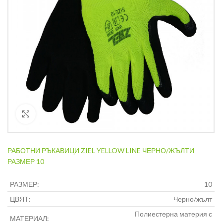
Кликнете за уголемяване
РАБОТНИ РЪКАВИЦИ ZIEL YELLOW LINE ЧЕРНО/ЖЪЛТИ
РАЗМЕР 10
РАЗМЕР:
10
ЦВЯТ:
Черно/жълт
Полиестерна материя с
МАТЕРИАЛ: