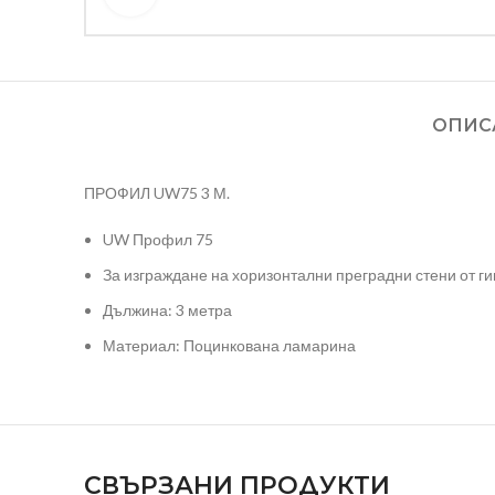
ОПИС
ПРОФИЛ UW75 3 М.
UW Профил 75
За изграждане на хоризонтални преградни стени от г
Дължина: 3 метра
Материал: Поцинкована ламарина
СВЪРЗАНИ ПРОДУКТИ