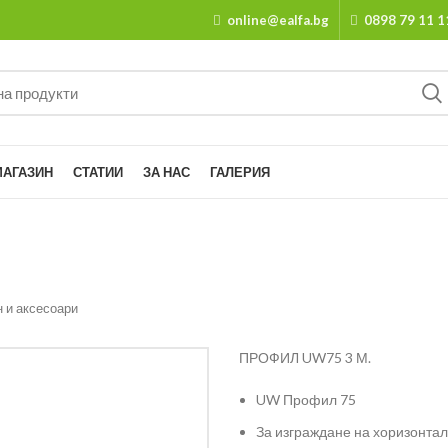
online@ealfa.bg
0898 79 11 1
МАГАЗИН
СТАТИИ
ЗА НАС
ГАЛЕРИЯ
н и аксесоари
ПРОФИЛ UW75 3 М.
UW Профил 75
За изграждане на хоризонтал