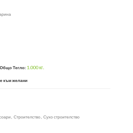
арина
1.000
кг.
Общо Тегло:
е към желани
есоари
,
Строителство
,
Сухо строителство