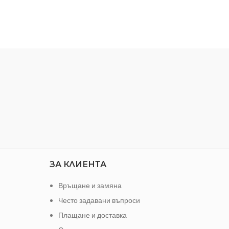
монтаж на гипсокартон, за
2 метра
предстенни обшивки, тавани и други
Използва се в комбинация с CD
профил
Дължина: 3 метра
ПРОФИЛ UD 3 М.
ЗА КЛИЕНТА
Връщане и замяна
Често задавани въпроси
Плащане и доставка