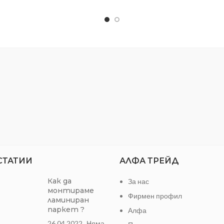
ния със завишени изисквания
ДЪЛЖИНА:
за огнезащита.
на
12.5
1200 х 2000 мм
ост на
2.40 кв.м.
ст
СТАТИИ
АЛФА ТРЕЙД
Как да
За нас
монтираме
Фирмен профил
ламиниран
паркет ?
Алфа
26.04.2022
Няма