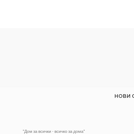
изработват чрез горещо пресоване на
помеще
дървени стърготини, слепени с
термореактивни течни полимери.
Дебели
Размер:
15 мм
Размер
Материал:
Дървесина
Покривн
един ли
Вид:
Нешлайфан
НОВИ 
"Дом за всички - всичко за дома"