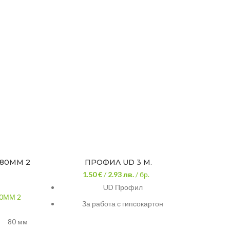
80ММ 2
ПРОФИЛ UD 3 М.
1.50 €
/
2.93
лв.
/ бр.
UD Профил
0ММ 2
ПРОФ
За работа с гипсокартон
За направа на конструкция при
80 мм