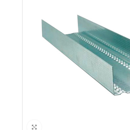
Кликнете за уголемяване