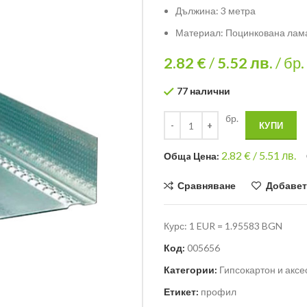
Дължина: 3 метра
Материал: Поцинкована лам
2.82 €
/
5.52
лв.
/ бр.
77 налични
бр.
КУПИ
2.82
€ /
5.51 лв.
Общa Цена:
Сравняване
Добавет
Курс: 1 EUR = 1.95583 BGN
Код:
005656
Категории:
Гипсокартон и акс
Етикет:
профил