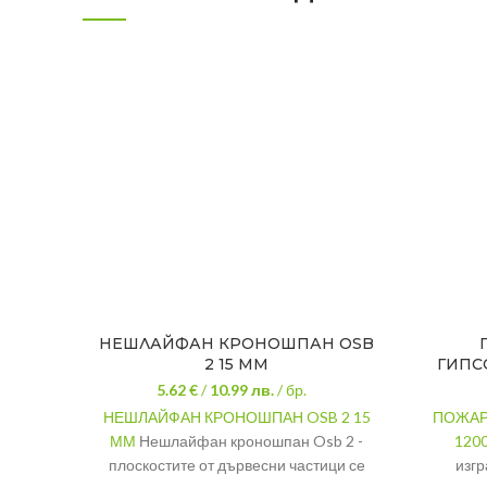
НЕШЛАЙФАН КРОНОШПАН OSB
2 15 ММ
ГИПС
5.62 €
/
10.99
лв.
/ бр.
НЕШЛАЙФАН КРОНОШПАН OSB 2 15
ПОЖАР
ММ
Нешлайфан кроношпан Osb 2 -
120
плоскостите от дървесни частици се
изгр