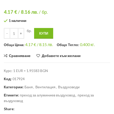
4.17 €
/
8.16
лв.
/ бр.
1 налични
бр.
КУПИ
4.17
€ /
8.15 лв.
0.400
кг.
Общa Цена:
Общо Тегло:
Сравняване
Добавете към желани
Курс: 1 EUR = 1.95583 BGN
Код:
017924
Категории:
Баня
,
Вентилация
,
Въздуховоди
Етикети:
преход за алуминиев въздуховод
,
преход за
въздуховод
Share: