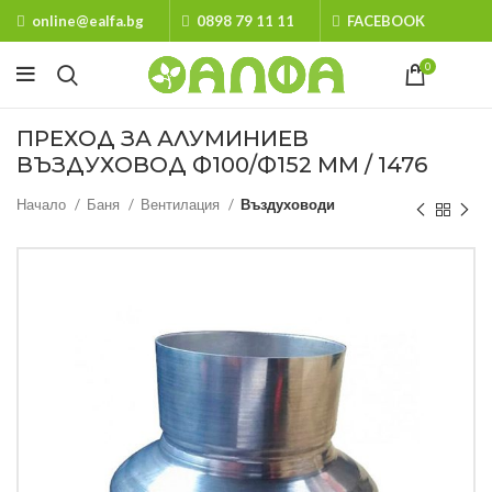
online@ealfa.bg
0898 79 11 11
FACEBOOK
0
ПРЕХОД ЗА АЛУМИНИЕВ
ВЪЗДУХОВОД Ф100/Ф152 MM / 1476
Начало
Баня
Вентилация
Въздуховоди