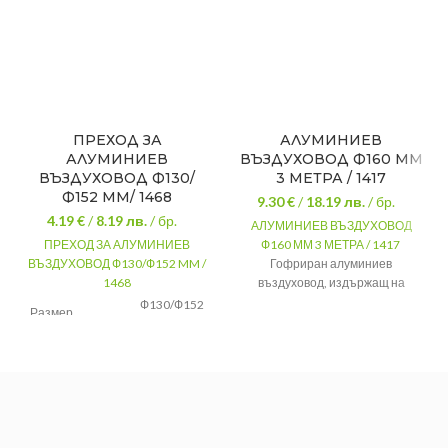
ПРЕХОД ЗА
АЛУМИНИЕВ
АЛУМИНИЕВ
ВЪЗДУХОВОД Ф160 ММ
ВЪЗДУХОВОД Ф130/
3 МЕТРА / 1417
Ф152 MM/ 1468
9.30 €
/
18.19
лв.
/ бр.
4.19 €
/
8.19
лв.
/ бр.
АЛУМИНИЕВ ВЪЗДУХОВОД
ПРЕХОД ЗА АЛУМИНИЕВ
Ф160 ММ 3 МЕТРА / 1417
ВЪЗДУХОВОД Ф130/Ф152 MM /
Гофриран алуминиев
1468
въздуховод, издържащ на
високи температури и влага.
Ф130/Ф152
Размер
MM
МАТЕРИАЛ
Алуминий
Материал
Алуминий
ДИАМЕТЪР
ф 160 мм.
ДЪЛЖИНА
3 метра