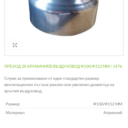
Кликнете за уголемяване
ПРЕХОД ЗА АЛУМИНИЕВ ВЪЗДУХОВОД Ф100/Ф152 MM / 1476
Служи за преминаване от един стандартен размер
вентилационен път към умален или увеличен диаметър на
кръглия въздуховод,
Размер
Ф100/Ф152 MM
Материал
Алуминий