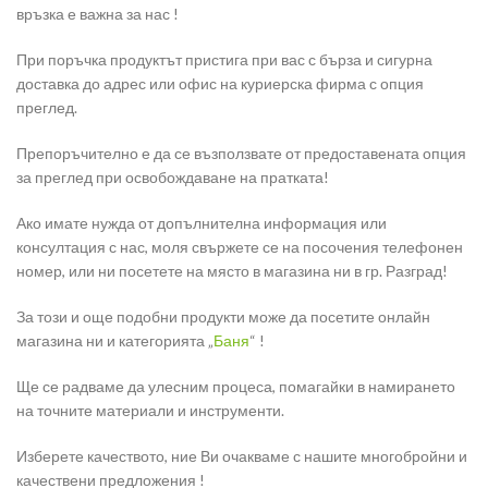
връзка е важна за нас !
При поръчка продуктът пристига при вас с бърза и сигурна
доставка до адрес или офис на куриерска фирма с опция
преглед.
Препоръчително е да се възползвате от предоставената опция
за преглед при освобождаване на пратката!
Ако имате нужда от допълнителна информация или
консултация с нас, моля свържете се на посочения телефонен
номер, или ни посетете на място в магазина ни в гр. Разград!
За този и още подобни продукти може да посетите онлайн
магазина ни и категорията „
Баня
“ !
Ще се радваме да улесним процеса, помагайки в намирането
на точните материали и инструменти.
Изберете качеството, ние Ви очакваме с нашите многобройни и
качествени предложения !