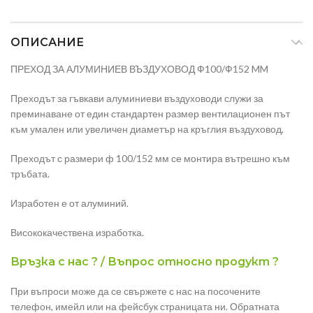
ОПИСАНИЕ
ПРЕХОД ЗА АЛУМИНИЕВ ВЪЗДУХОВОД Ф100/Ф152 MM
Преходът за гъвкави алуминиеви въздуховоди служи за
преминаване от един стандартен размер вентилационен път
към умален или увеличен диаметър на кръглия въздуховод,
Преходът с размери ф 100/152 мм се монтира вътрешно към
тръбата.
Изработен е от алуминий.
Висококачествена изработка.
Връзка с нас ? / Въпрос относно продукт ?
При въпроси може да се свържете с нас на посочените
телефон, имейл или на фейсбук страницата ни. Обратната