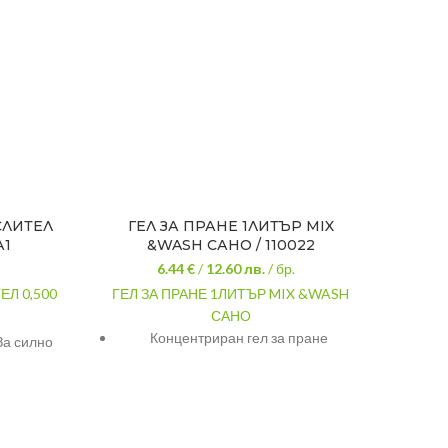
СЛИТЕЛ
ГЕЛ ЗА ПРАНЕ 1ЛИТЪР MIX
ОМ
А1
&WASH САНО / 110022
СИ
6.44 €
/
12.60
лв.
/ бр.
Л 0,500
ГЕЛ ЗА ПРАНЕ 1ЛИТЪР MIX &WASH
ОМЕ
САНО
ЦВ
Концентриран гел за пране
За силно
мърсени
За комбинирано пране на светли и
рхности
тъмни дрехи
А1
К
Висококачествено почистване и свеж
аромат