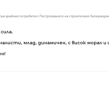
ъм крайния потребител. Построяването на строителния Хипермаркет
сила.
листи, млад, динамичен, с висок морал и
н!