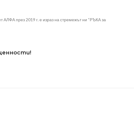
 АЛФА през 2019 г. е израз на стремежът ни “РЪКА за
 ценности!