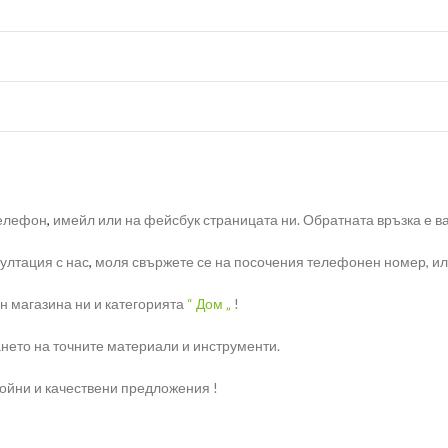
телефон
,
имейл или на фейсбук страницата ни. Обратната връзка е ва
ултация с нас
,
моля свържете се на посочения телефонен номер, или 
н магазина ни и категорията
“ Дом „
!
нето на точните материали и инструменти.
ройни и качествени предложения !