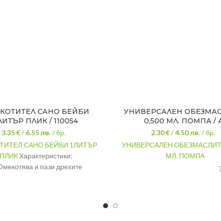
КОТИТЕЛ САНО БЕЙБИ
УНИВЕРСАЛЕН ОБЕЗМА
ЛИТЪР ПЛИК / 110054
0,500 МЛ. ПОМПА / 
3.35 €
/
6.55
лв.
/ бр.
2.30 €
/
4.50
лв.
/ бр.
ТИТЕЛ САНО БЕЙБИ 1ЛИТЪР
УНИВЕРСАЛЕН ОБЕЗМАСЛИТЕ
ПЛИК
Характеристики:
МЛ. ПОМПА
Омекотява и пази дрехите
ПРЕДНАЗНАЧЕНИЕ:
за
жава микробите и бактериите
повъ
ържа антистатични агенти и
МАРКА:
улеснява гладенето