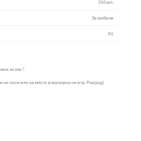
350 мл.
За мебели
А1
жна за нас !
ни посетете на място в магазина ни в гр. Разград!