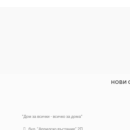
Еф
Придава блясък и остава приятен
аромат.
НОВИ 
"Дом за всички - всичко за дома"
бул. “Априлско въстание” 2П