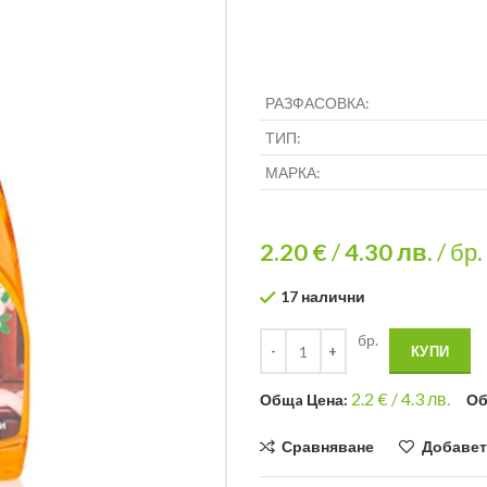
РАЗФАСОВКА:
ТИП:
МАРКА:
2.20 €
/
4.30
лв.
/ бр.
17 налични
бр.
КУПИ
2.2
€ /
4.3 лв.
Общa Цена:
Об
Сравняване
Добавет