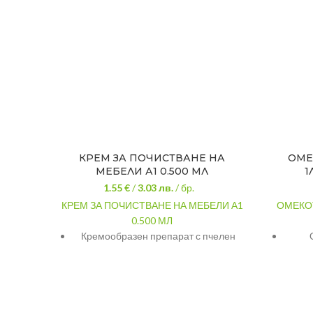
КРЕМ ЗА ПОЧИСТВАНЕ НА
ОМЕ
МЕБЕЛИ А1 0.500 МЛ
1
1.55 €
/
3.03
лв.
/ бр.
КРЕМ ЗА ПОЧИСТВАНЕ НА МЕБЕЛИ А1
ОМЕКО
0.500 МЛ
Кремообразен препарат с пчелен
восък за почистване и излъскване на
Унищо
лакирани, полирани и матирани
Съд
дървени повърхности и фурнири,
както и на кожени мебели и
тапицерии.