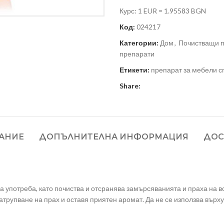
Курс: 1 EUR = 1.95583 BGN
Код:
024217
Категории:
Дом
,
Почистващи п
препарати
Етикети:
препарат за мебели с
Share:
АНИЕ
ДОПЪЛНИТЕЛНА ИНФОРМАЦИЯ
ДОС
а употреба, като почиства и отсранява замърсяванията и праха на 
трупване на прах и оставя приятен аромат. Да не се използва върху