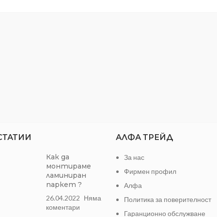
ективен при варовити води
Не съдържа оцветители
СТАТИИ
АЛФА ТРЕЙД
Как да
За нас
монтираме
Фирмен профил
ламиниран
паркет ?
Алфа
26.04.2022
Няма
Политика за поверителност
коментари
Гаранционно обслужване