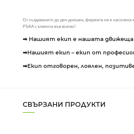
От създаването до ден днешен
,
фирмата ни е насочена к
РЪКА с клиента във всичко”.
➡ Нашият екип е нашата движеща 
➡Нашият екип – екип от професиона
➡Екип отговорен, лоялен, позитиве
СВЪРЗАНИ ПРОДУКТИ