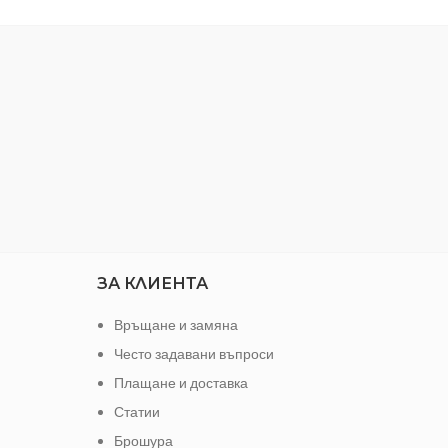
Предотвратява пренасяне на
цветовете от една тъкан на друга
В удобна и практична опаковка
ЗА КЛИЕНТА
Връщане и замяна
Често задавани въпроси
Плащане и доставка
Статии
Брошура