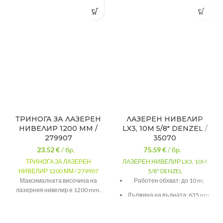
ТРИНОГА ЗА ЛАЗЕРЕН
ЛАЗЕРЕН НИВЕЛИР
НИВЕЛИР 1200 ММ /
LX3, 10M 5/8″ DENZEL /
279907
35070
23.52
€
/ бр.
75.59
€
/ бр.
ТРИНОГА ЗА ЛАЗЕРЕН
ЛАЗЕРЕН НИВЕЛИР LX3, 10M
НИВЕЛИР 1200 ММ / 279907
5/8" DENZEL
Максималната височина на
Работен обхват: до 10 m;
лазерния нивелир е 1200 mm.
Дължина на вълната: 635 nm;
Резбата му е универсална за
повечето лазерни нивелири.
Висока прецизност: +-0,3
Материала, от който е
mm/1 m;