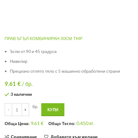
ПРАВ ЪГЪЛ КОМБИНИРАН 30СМ TMP
Ъгли от 90 и 45 градуса
Нивелир
Прецизно отлято тяло с 5 машинно обработени страни
9.61
€
/ бр.
3 налични
бр.
КУПИ
9.61
€
0.450
кг.
Общa Цена:
Общо Тегло:
Сравняване
Добавете към желани