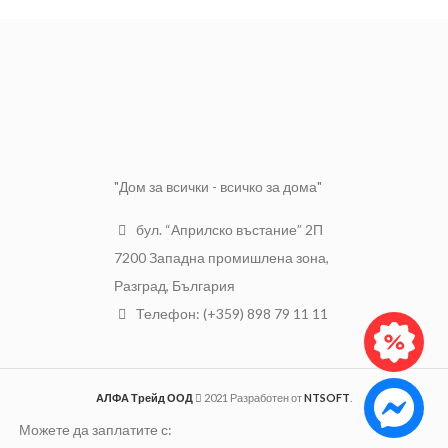
изработен е алуминий.
Лазерен клас 2 за безопасна
Разполага с компактен
работа;
калъф и дръжка за лесно
пренасяне.
Гайка 5/8“ за закрепване към
статив;
Функция за работа на
открито (по-ярка
осветеност);
"Дом за всички - всичко за дома"
бул. “Априлско въстание” 2П
7200 Западна промишлена зона,
Разград, България
Телефон: (+359) 898 79 11 11
АЛФА Трейд ООД
2021 Разработен от
NTSOFT
.
Можете да заплатите с: