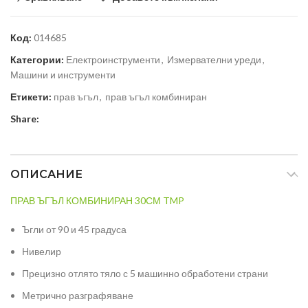
Код:
014685
Категории:
Електроинструменти
,
Измервателни уреди
,
Машини и инструменти
Етикети:
прав ъгъл
,
прав ъгъл комбиниран
Share:
ОПИСАНИЕ
ПРАВ ЪГЪЛ КОМБИНИРАН 30СМ TMP
Ъгли от 90 и 45 градуса
Нивелир
Прецизно отлято тяло с 5 машинно обработени страни
Метрично разграфяване