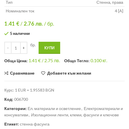
Тип
Стенна, права
Номинален ток
4 [A]
1.41 €
/
2.76
лв.
/ бр.
5 налични
бр.
КУПИ
1.41
€ /
2.75 лв.
0.100
кг.
Общa Цена:
Общо Тегло:
Сравняване
Добавете към желани
Курс: 1 EUR = 1.95583 BGN
Код:
006700
Категории:
Ел. материали и осветление
,
Електроматериали и
консумативи
,
Изолационни ленти, клеми, фасунги и ключове
Етикет:
стенна фасунга