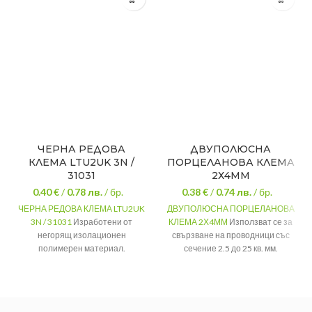
ЧЕРНА РЕДОВА
ДВУПОЛЮСНА
КЛЕМА LTU2UK 3N /
ПОРЦЕЛАНОВА КЛЕМА
31031
2Х4ММ
0.40 €
/
0.78
лв.
/ бр.
0.38 €
/
0.74
лв.
/ бр.
ЧЕРНА РЕДОВА КЛЕМА LTU2UK
ДВУПОЛЮСНА ПОРЦЕЛАНОВА
3N / 31031
Изработени от
КЛЕМА 2Х4ММ
Използват се за
негорящ изолационен
свързване на проводници със
полимерен материал.
сечение 2.5 до 25 кв. мм.
Номинално
За проводник
до 800V
2Х4ММ
напрежение
със сечение
Номинален
Материал
бакелит
до 125А
ток