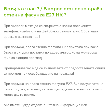
Връзка с нас ? / Въпрос относно права
стенна фасунга Е27 НК ?
При въпроси може да се свържете с нас на посочените
телефон, имейл или на фейсбук страницата ни. Обратната
връзка е важна за нас !
При поръчка, права стенна фасунга Е27 пристига при вас с
бърза и сигурна доставка до адрес или офис на куриерска
фирма с опция преглед.
Препоръчително е да се възползвате от предоставената опция
за преглед при освобождаване на пратката!
При поръчка на права стенна фасунга Е27, Вие получавате не
само продукт, но и нещо, което ще бъде част от вашият живот
много дълго време.
Ако имате нужда от допълнителна информация или