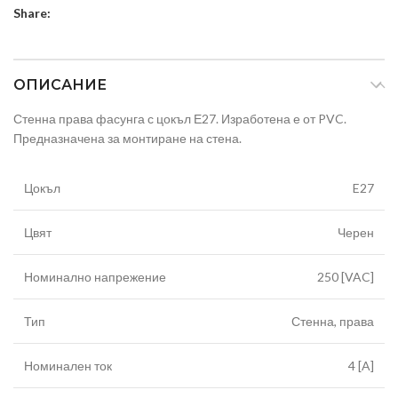
Share:
ОПИСАНИЕ
Стенна права фасунга с цокъл Е27. Изработена е от PVC.
Предназначена за монтиране на стена.
Цокъл
E27
Цвят
Черен
Номинално напрежение
250 [VAC]
Тип
Стенна, права
Номинален ток
4 [A]