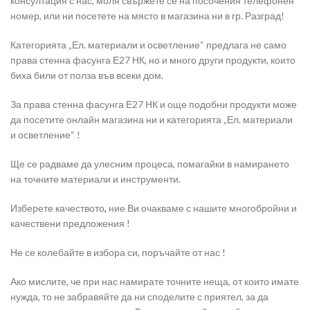
консултация с нас, моля свържете се на посочения телефонен
номер, или ни посетете на място в магазина ни в гр. Разград!
Категорията „Ел. материали и осветление“ предлага не само
права стенна фасунга Е27 НК, но и много други продукти, които
биха били от полза във всеки дом.
За права стенна фасунга Е27 НК и още подобни продукти може
да посетите онлайн магазина ни и категорията „Ел. материали
и осветление“ !
Ще се радваме да улесним процеса, помагайки в намирането
на точните материали и инструменти.
Изберете качеството
,
ние Ви очакваме с нашите многобройни и
качествени предложения !
Не се колебайте в избора си, поръчайте от нас !
Ако мислите, че при нас намирате точните неща, от които имате
нужда, то не забравяйте да ни споделите с приятел, за да