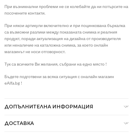
При възникнални проблеми не се колебайте да ни потърсите на
посочените контакти.
При някои артикули включително и при поцинкована бъркалка
са възможни разлики между показаната снимка и реалния
продукт, поради актуализация на дизайна от производителя
или неналичие на каталожна снимка, за което онлайн
магазинът не носи отговорност.
Тук са всичките Ви желания, събрани на едно място !
Бъдете подготвени за всяка ситуация с оналайн магазин
eAlfa.bg !
ДОПЪЛНИТЕЛНА ИНФОРМАЦИЯ
ДОСТАВКА