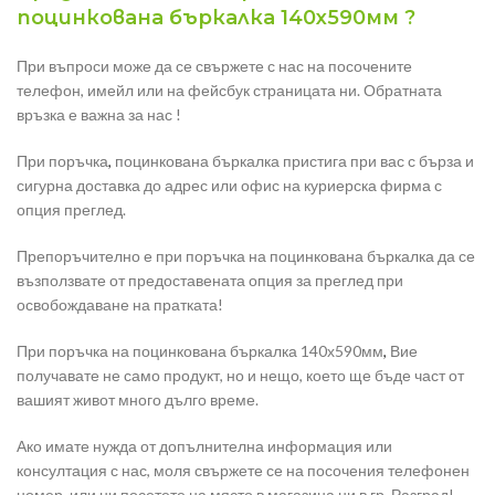
поцинкована бъркалка 140х590мм ?
При въпроси може да се свържете с нас на посочените
телефон, имейл или на фейсбук страницата ни. Обратната
връзка е важна за нас !
При поръчка
,
поцинкована бъркалка пристига при вас с бърза и
сигурна доставка до адрес или офис на куриерска фирма с
опция преглед.
Препоръчително е при поръчка на поцинкована бъркалка да се
възползвате от предоставената опция за преглед при
освобождаване на пратката!
При поръчка на поцинкована бъркалка 140х590мм
,
Вие
получавате не само продукт, но и нещо, което ще бъде част от
вашият живот много дълго време.
Ако имате нужда от допълнителна информация или
консултация с нас, моля свържете се на посочения телефонен
номер, или ни посетете на място в магазина ни в гр. Разград!