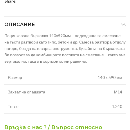
Share:
ОПИСАНИЕ
Поцинкована бъркалка 140х590мм – подходяща за смесване
на гъсти разтвори като гипс, бетон и др. Смесва разтвора отдолу
нагоре, без да натоварва инструмента. Дизайнът на бъркалката
Ви позволява да комбинирате посоката на смесване – както във
вертикални, така и в хоризонтални равнини.
Размер
140 х 590 мм
Захват на опашката
М14
Тегло
1.240
Връзка с нас ? / Въпрос относно