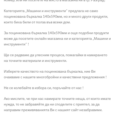
Категорията „Машини и инструменти“ предлага не само
поцинкована бъркалка 140х590мм, но и много други продукти,
които биха били от полза във всеки дом.
За поцинкована бъркалка 140х590мм и още подобни продукти
може да посетите онлайн магазина ни и категорията „Машини и
инструменти“ !
Ще се радваме да улесним процеса, помагайки в намирането
на точните материали и инструменти.
Изберете качеството на поцинкована бъркалка, ние Ви
очакваме с нашите многобройни и качествени предложения !
Не се колебайте в избора си, поръчайте от нас !
Ако мислите, че при нас намирате точните неща, от които имате
нужда, то не забравяйте да ни споделите с приятел, за да
направим преживяванията Ви с нашият сайт незабравими.