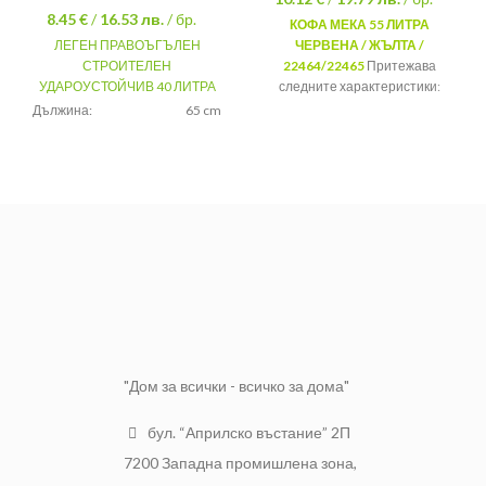
8.45 €
/
16.53
лв.
/ бр.
КОФА МЕКА 55 ЛИТРА
ЛЕГЕН ПРАВОЪГЪЛЕН
ЧЕРВЕНА / ЖЪЛТА /
СТРОИТЕЛЕН
22464/22465
Притежава
УДАРОУСТОЙЧИВ 40 ЛИТРА
следните характеристики:
Дължина:
65 cm
Материал:
Пластмаса
Ширина:
35 cm
Вместимост:
55 литра
Височина:
29 cm
Жълт и
Разцветка:
червен
Материал:
Пластмаса
Цената е за
Цена:
брой
Приложение:
Строителство
"Дом за всички - всичко за дома"
бул. “Априлско въстание” 2П
7200 Западна промишлена зона,