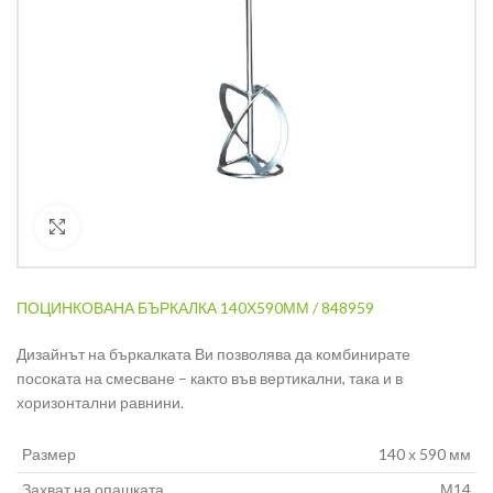
Кликнете за уголемяване
ПОЦИНКОВАНА БЪРКАЛКА 140Х590ММ / 848959
Дизайнът на бъркалката Ви позволява да комбинирате
посоката на смесване – както във вертикални, така и в
хоризонтални равнини.
Размер
140 х 590 мм
Захват на опашката
М14