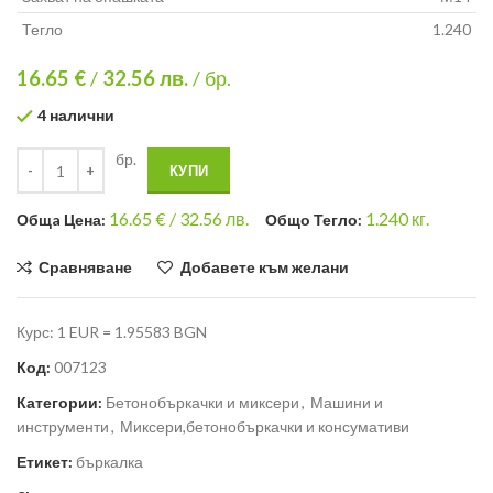
Тегло
1.240
16.65 €
/
32.56
лв.
/ бр.
4 налични
бр.
КУПИ
16.65
€ /
32.56 лв.
1.240
кг.
Общa Цена:
Общо Тегло:
Сравняване
Добавете към желани
Курс: 1 EUR = 1.95583 BGN
Код:
007123
Категории:
Бетонобъркачки и миксери
,
Машини и
инструменти
,
Миксери,бетонобъркачки и консумативи
Етикет:
бъркалка