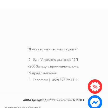
качество и безопасност.
почиствате фурната след всяко
ползване.
„Пластмасов гевгир Кръг“ е
МАТЕРИАЛ
Пластмаса
изработен в Турция от
водеща фирма на пазара.
ДИАМЕТЪР
25,5 см.
Материалите от които е
изработен продуктът са
качествени и стабилни, за да
по-дълго ползване.
"Дом за всички - всичко за дома"
бул. “Априлско въстание” 2П
7200 Западна промишлена зона,
Разград, България
Телефон: (+359) 898 79 11 11
АЛФА Трейд ООД
2021 Разработен от
NTSOFT
.
Можете да заплатите с: