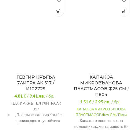
ГЕВГИР КРЪГЪЛ
КАПАК ЗА
7ЛИТРА AK 317 /
МИКРОВЪЛНОВА
И102729
ПЛАСТМАСОВ Ф25 СМ /
П804
4.81 €
/
9.41
лв.
/ бр.
1.51 €
/
2.95
лв.
/ бр.
ГЕВГИР КРЪГЪЛ 7ЛИТРА AK
317
КАПАК ЗА МИКРОВЪЛНОВА
„Пластмасов гевгир Кръг” е
ПЛАСТМАСОВ Ф25 СМ / П804
произведен от устойчива
Капакът е много полезен
пластмаса, спрямо всички
помощник в кухнята, защото Ви
установени стандарти за
спестява време и няма нужда да