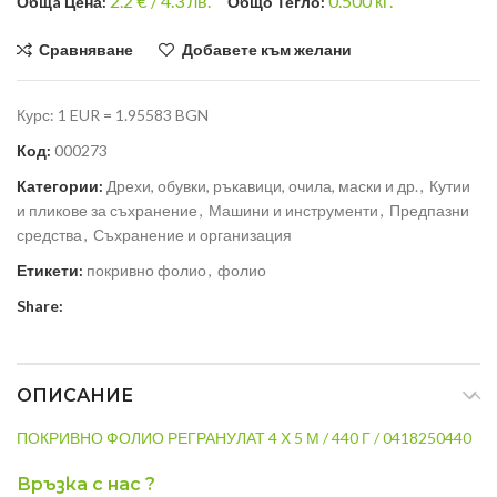
2.2
€ /
4.3 лв.
0.500
кг.
Общa Цена:
Общо Тегло:
Сравняване
Добавете към желани
Курс: 1 EUR = 1.95583 BGN
Код:
000273
Категории:
Дрехи, обувки, ръкавици, очила, маски и др.
,
Кутии
и пликове за съхранение
,
Машини и инструменти
,
Предпазни
средства
,
Съхранение и организация
Етикети:
покривно фолио
,
фолио
Share:
ОПИСАНИЕ
ПОКРИВНО ФОЛИО РЕГРАНУЛАТ 4 Х 5 М / 440 Г / 0418250440
Връзка с нас ?