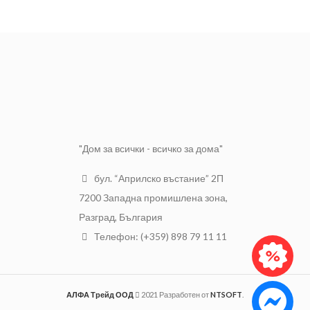
ЦВЯТ:
Сив
МАТЕРИАЛ:
Текстил
"Дом за всички - всичко за дома"
бул. “Априлско въстание” 2П
7200 Западна промишлена зона,
Разград, България
Телефон: (+359) 898 79 11 11
АЛФА Трейд ООД
2021 Разработен от
NTSOFT
.