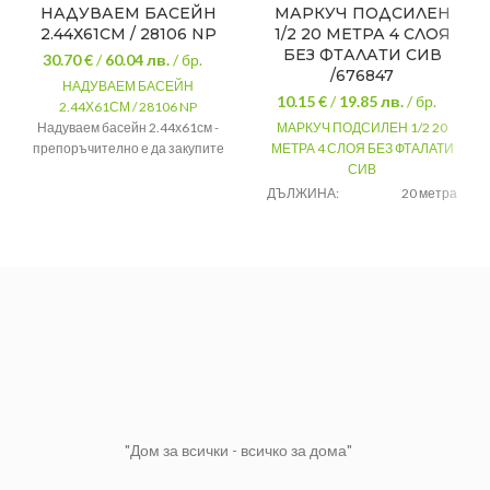
НАДУВАЕМ БАСЕЙН
МАРКУЧ ПОДСИЛЕН
2.44Х61СМ / 28106 NP
1/2 20 МЕТРА 4 СЛОЯ
БЕЗ ФТАЛАТИ СИВ
30.70 €
/
60.04
лв.
/ бр.
/676847
НАДУВАЕМ БАСЕЙН
10.15 €
/
19.85
лв.
/ бр.
2.44Х61СМ / 28106 NP
Надуваем басейн 2.44х61см -
МАРКУЧ ПОДСИЛЕН 1/2 20
препоръчително е да закупите
МЕТРА 4 СЛОЯ БЕЗ ФТАЛАТИ
и подложка, която да предпазва
СИВ
долната част на басейна от
ДЪЛЖИНА:
20 метра
евентуална повреда, както
РАБОТНО
и покривало, предпазващо
8 бара
НАЛЯГАНЕ:
водата от замърсяване през
БРОЙ
нощта или в дните, когато не
4
СЛОЕВЕ:
използвате басейна.
ДИАМЕТЪР:
1/2"
Размер
2.44х61см
МАТЕРИАЛ:
PVC
Материал
Винил
Марка
Интекс
"Дом за всички - всичко за дома"