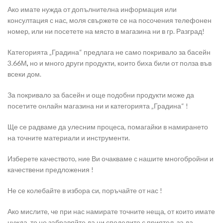
Ако имате нужда от допълнителна информация или
консултация с нас, моля свържете се на посочения телефонен
номер, или ни посетете на място в магазина ни в гр. Разград!
Категорията „Градина“ предлага не само покривало за басейн
3.66М
,
но и много други продукти, които биха били от полза във
всеки дом.
За покривало за басейн и още подобни продукти може да
посетите онлайн магазина ни и категорията „Градина“ !
Ще се радваме да улесним процеса, помагайки в намирането
на точните материали и инструменти.
Изберете качеството, ние Ви очакваме с нашите многобройни и
качествени предложения !
Не се колебайте в избора си, поръчайте от нас !
Ако мислите, че при нас намирате точните неща, от които имате
нужда, то не забравяйте да ни споделите с приятел, за да