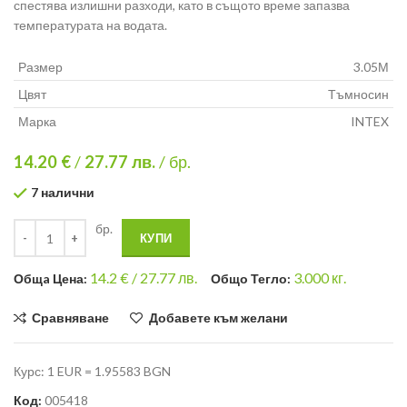
спестява излишни разходи, като в същото време запазва
температурата на водата.
Размер
3.05М
Цвят
Тъмносин
Марка
INTEX
14.20 €
/
27.77
лв.
/ бр.
7 налични
бр.
КУПИ
14.2
€ /
27.77 лв.
3.000
кг.
Общa Цена:
Общо Тегло:
Сравняване
Добавете към желани
Курс: 1 EUR = 1.95583 BGN
Код:
005418