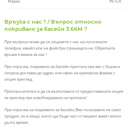
Марка
INTEX
Връзка с нас ? / Въпрос относно
покривало за басейн 3.66М ?
При въпроси може да се свържете с нас на посочените
телефон, имейл или на фейсбук страницата ни. Обратната
връзка е важна за нас !
При поръчка, покривало за басейн пристига при вас с бърза и
сигурна доставка до адрес или офис на куриерска фирма с
опция преглед.
Препоръчително е да се възползвате от предоставената опция
за преглед при освобождаване на пратката!
При поръчка на покривало за басейн
,
Вие получавате не само
продукт, но и нещо, което ще бъде част от вашият живот много
дълго време.