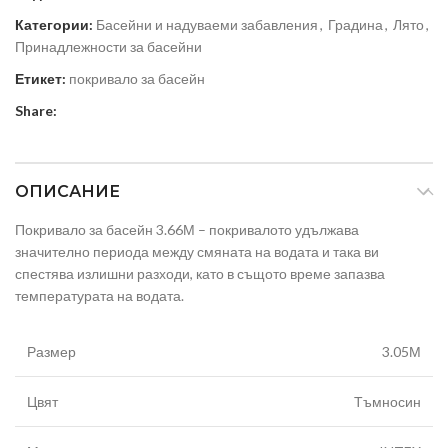
Категории:
Басейни и надуваеми забавления
,
Градина
,
Лято
,
Принадлежности за басейни
Етикет:
покривало за басейн
Share:
ОПИСАНИЕ
Покривало за басейн 3.66М – покривалото удължава
значително периода между смяната на водата и така ви
спестява излишни разходи, като в същото време запазва
температурата на водата.
Размер
3.05М
Цвят
Тъмносин