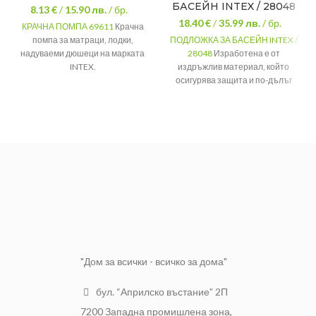
БАСЕЙН INTEX / 28048
8.13 €
/
15.90
лв.
/ бр.
18.40 €
/
35.99
лв.
/ бр.
КРАЧНА ПОМПА 69611
Крачна
помпа за матраци, лодки,
ПОДЛОЖКА ЗА БАСЕЙН INTEX /
надуваеми дюшеци на марката
28048
Изработена е от
INTEX.
издръжлив материал, който
осигурява защита и по-дълъг
Вид
Крачна помпа
живот за вашия басейн. За
за надуване и
басейни с размери: 244, 305,
обезвъздушаване
366, 457 см. Размер на
Предназначение
на матраци,
подложката: 472х472 см.
дюшеци, лодки
или играчки
За басейни с
244, 305, 366,
размер
457 см
Електричество
Не
Размер на
Подходяща за
Къмпинг или плаж
472х472 см
подложката
Размер
32 см
Цвят
Син
3 - за различни
Накрайници
клапи
"Дом за всички - всичко за дома"
бул. “Априлско въстание” 2П
7200 Западна промишлена зона,