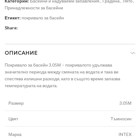
Категории:
Басейни и надуваеми забавления
,
Градина
,
Лято
,
Принадлежности за басейни
Етикет:
покривало за басейн
Share:
ОПИСАНИЕ
Покривало за басейн 3.05М – покривалото удължава
значително периода между смяната на водата и така ви
спестява излишни разходи, като в същото време запазва
температурата на водата.
Размер
3.05М
Цвят
Тъмносин
Марка
INTEX