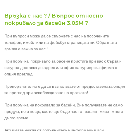
Връзка с нас ? / Въпрос относно
покривало за басейн 3.05М ?
При въпроси може да се свържете с нас на посочените
телефон, имейл или на фейсбук страницата ни. Обратната
връзка е важна за нас !
При поръчка, покривало за басейн пристига при вас с бърза и
сигурна доставка до адрес или офис на куриерска фирма с
опция преглед.
Препоръчително е да се възползвате от предоставената опция
за преглед при освобождаване на пратката!
При поръчка на покривало за басейн
,
Вие получавате не само
продукт, но и нещо, което ще бъде част от вашият живот много
дълго време.
Ако имате нужда от допълнителна информация или