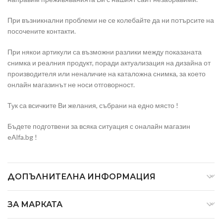
При възникнални проблеми не се колебайте да ни потърсите на
посочените контакти.
При някои артикули са възможни разлики между показаната
снимка и реалния продукт, поради актуализация на дизайна от
производителя или неналичие на каталожна снимка, за което
онлайн магазинът не носи отговорност.
Тук са всичките Ви желания, събрани на едно място !
Бъдете подготвени за всяка ситуация с оналайн магазин
eAlfa.bg !
ДОПЪЛНИТЕЛНА ИНФОРМАЦИЯ
ЗА МАРКАТА