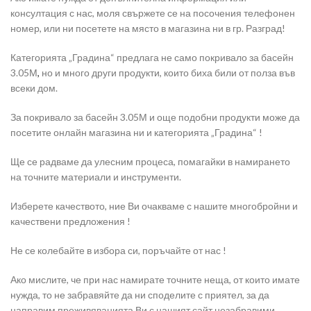
консултация с нас, моля свържете се на посочения телефонен
номер, или ни посетете на място в магазина ни в гр. Разград!
Категорията „Градина“ предлага не само покривало за басейн
3.05М
,
но и много други продукти, които биха били от полза във
всеки дом.
За покривало за басейн 3.05М и още подобни продукти може да
посетите онлайн магазина ни и категорията „Градина“ !
Ще се радваме да улесним процеса, помагайки в намирането
на точните материали и инструменти.
Изберете качеството, ние Ви очакваме с нашите многобройни и
качествени предложения !
Не се колебайте в избора си, поръчайте от нас !
Ако мислите, че при нас намирате точните неща, от които имате
нужда, то не забравяйте да ни споделите с приятел, за да
направим преживяванията Ви с нашият сайт незабравими.