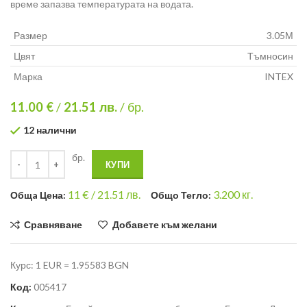
време запазва температурата на водата.
Размер
3.05М
Цвят
Тъмносин
Марка
INTEX
11.00 €
/
21.51
лв.
/ бр.
12 налични
бр.
КУПИ
11
€ /
21.51 лв.
3.200
кг.
Общa Цена:
Общо Тегло:
Сравняване
Добавете към желани
Курс: 1 EUR = 1.95583 BGN
Код:
005417