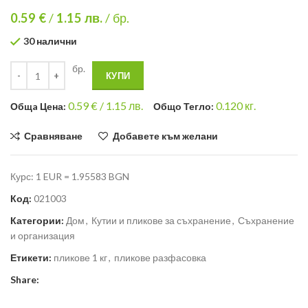
0.59 €
/
1.15
лв.
/ бр.
30 налични
бр.
КУПИ
0.59
€ /
1.15 лв.
0.120
кг.
Общa Цена:
Общо Тегло:
Сравняване
Добавете към желани
Курс: 1 EUR = 1.95583 BGN
Код:
021003
Категории:
Дом
,
Кутии и пликове за съхранение
,
Съхранение
и организация
Етикети:
пликове 1 кг
,
пликове разфасовка
Share: