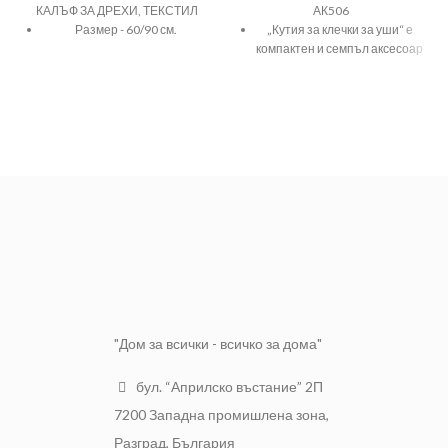
КАЛЪФ ЗА ДРЕХИ, ТЕКСТИЛ
АК506
Размер - 60/90 см.
„Кутия за клечки за уши“ е
компактен и семпъл аксесоар
за всеки дом!
„Кутия за клечки за уши“
лесно ще внесе организация
във Вашия дом!
Материал – пластмаса
"Дом за всички - всичко за дома"
бул. “Априлско въстание” 2П
7200 Западна промишлена зона,
Разград, България