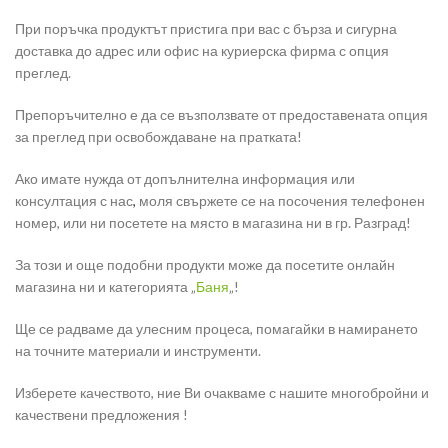
При поръчка продуктът пристига при вас с бърза и сигурна
доставка до адрес или офис на куриерска фирма с опция
преглед.
Препоръчително е да се възползвате от предоставената опция
за преглед при освобождаване на пратката!
Ако имате нужда от допълнителна информация или
консултация с нас
,
моля свържете се на посочения телефонен
номер, или ни посетете на място в магазина ни в гр. Разград!
За този и още подобни продукти може да посетите онлайн
магазина ни и категорията „
Баня
„!
Ще се радваме да улесним процеса, помагайки в намирането
на точните материали и инструменти.
Изберете качеството, ние Ви очакваме с нашите многобройни и
качествени предложения !