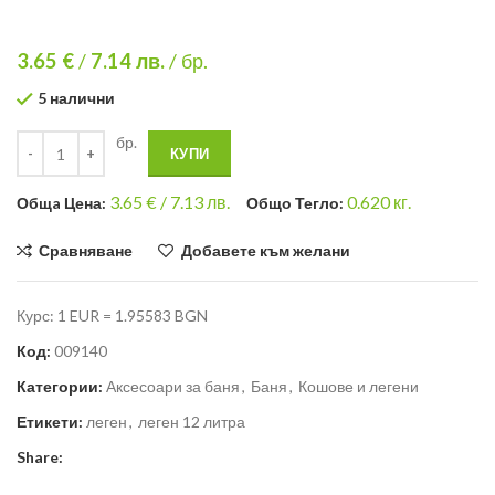
3.65 €
/
7.14
лв.
/ бр.
5 налични
бр.
КУПИ
3.65
€ /
7.13 лв.
0.620
кг.
Общa Цена:
Общо Тегло:
Сравняване
Добавете към желани
Курс: 1 EUR = 1.95583 BGN
Код:
009140
Категории:
Аксесоари за баня
,
Баня
,
Кошове и легени
Етикети:
леген
,
леген 12 литра
Share: