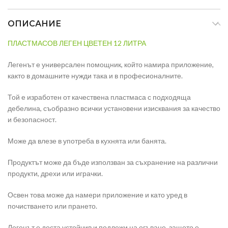
ОПИСАНИЕ
ПЛАСТМАСОВ ЛЕГЕН ЦВЕТЕН 12 ЛИТРА
Легенът е универсален помощник, който намира приложение,
както в домашните нужди така и в професионалните.
Той е изработен от качествена пластмаса с подходяща
дебелина, съобразно всички установени изисквания за качество
и безопасност.
Може да влезе в употреба в кухнята или банята.
Продуктът може да бъде използван за съхранение на различни
продукти, дрехи или играчки.
Освен това може да намери приложение и като уред в
почистването или прането.
Легенът е доста устойчив и подлежи на огъване, защото е