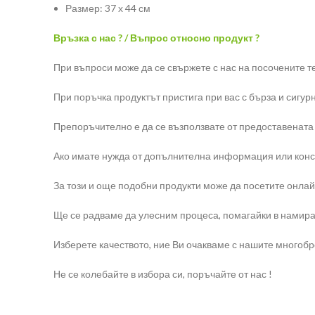
Размер: 37 х 44 см
Връзка с нас ? / Въпрос относно продукт ?
При въпроси може да се свържете с нас на посочените 
При поръчка продуктът пристига при вас с бърза и сигур
Препоръчително е да се възползвате от предоставената
Ако имате нужда от допълнителна информация или конс
За този и още подобни продукти може да посетите онлай
Ще се радваме да улесним процеса, помагайки в намира
Изберете качеството, ние Ви очакваме с нашите многоб
Не се колебайте в избора си, поръчайте от нас !