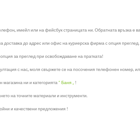
телефон
,
имейл или на фейсбук страницата ни. Обратната връзка е ва
на доставка до адрес или офис на куриерска фирма с опция преглед.
 опция за преглед при освобождаване на пратката!
ултация с нас
,
моля свържете се на посочения телефонен номер, или 
н магазина ни и категорията
“ Баня „
!
нето на точните материали и инструменти.
ройни и качествени предложения !