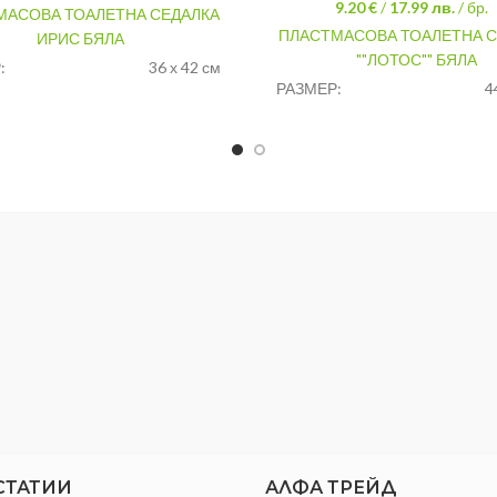
9.20 €
/
17.99
лв.
/ бр.
МАСОВА ТОАЛЕТНА СЕДАЛКА
ПЛАСТМАСОВА ТОАЛЕТНА С
ИРИС БЯЛА
""ЛОТОС"" БЯЛА
:
36 х 42 см
РАЗМЕР:
4
АЛ:
Пластмаса
МАТЕРИАЛ:
Пл
Ирис
МОДЕЛ:
СТАТИИ
АЛФА ТРЕЙД