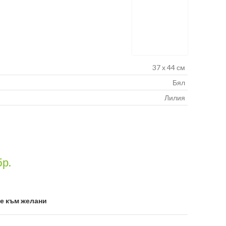
37 х 44 см
Бял
Лилия
бр.
е към желани