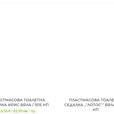
СТМАСОВА ТОАЛЕТНА
ПЛАСТМАСОВА ТОАЛ
КА ИРИС БЯЛА / 1515 НП
СЕДАЛКА „“ЛОТОС““ БЯЛА 
НП
11.55 €
/
22.59
лв.
/ бр.