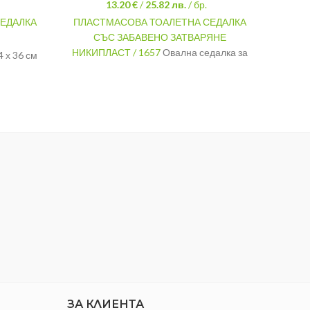
13.20 €
/
25.82
лв.
/ бр.
ТОА
ЕДАЛКА
ПЛАСТМАСОВА ТОАЛЕТНА СЕДАЛКА
М
СЪС ЗАБАВЕНО ЗАТВАРЯНЕ
с
НИКИПЛАСТ / 1657
Овална седалка за
И
4 х 36 см
тоалетна чиния. Изработена е от PVC и
тер
астмаса
е подходяща за всички видове
напълн
Лотос
стандартни тоалетни чинии.
МАТЕРИАЛ
Пластмаса
ЦВЯТ
Бял
РАЗМЕРИ
42 х 35.8 см.
МАРКА
НИКИПЛАСТ-М
ЗА КЛИЕНТА