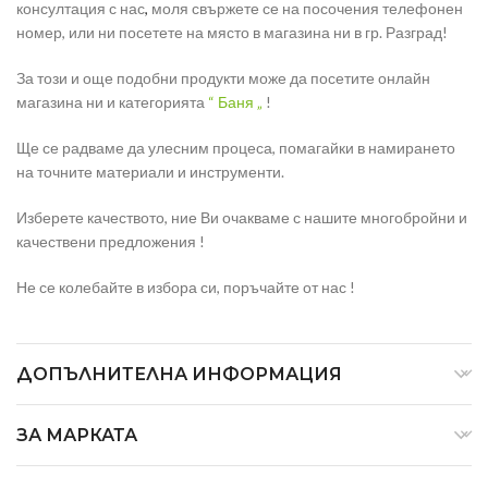
консултация с нас
,
моля свържете се на посочения телефонен
номер, или ни посетете на място в магазина ни в гр. Разград!
За този и още подобни продукти може да посетите онлайн
магазина ни и категорията
“ Баня „
!
Ще се радваме да улесним процеса, помагайки в намирането
на точните материали и инструменти.
Изберете качеството, ние Ви очакваме с нашите многобройни и
качествени предложения !
Не се колебайте в избора си, поръчайте от нас !
ДОПЪЛНИТЕЛНА ИНФОРМАЦИЯ
ЗА МАРКАТА