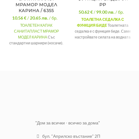
МРАМОР МОДЕЛ
РР
КАРИНА / 6355
50.62 €
/
99.00
лв.
/ бр.
10.56 €
/
20.65
лв.
/ бр.
ТОАЛЕТНА СЕДАЛКА С
ТОАЛЕТЕН КАПАК
ФУНКЦИЯ
БИДЕ
Тоалетната
САНИТАПЛАСТ МРАМОР
седалка е с функция биде. Сами
МОДЕЛ КАРИНА
Със
настройвате силата на водната
стандартни шарнири (носачи).
струя. Без абсолютно никаква
Изработен от висококачествен
нужда от свързване към
термопластичен полимер.
електрическата мрежата.
Капакът напълно покрива
гривната - подходящ е за обща
баня и тоалетна.
"Дом за всички - всичко за дома"
бул. “Априлско въстание” 2П