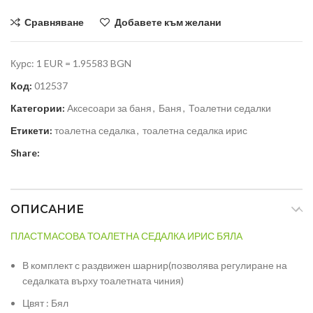
Сравняване
Добавете към желани
Курс: 1 EUR = 1.95583 BGN
Код:
012537
Категории:
Аксесоари за баня
,
Баня
,
Тоалетни седалки
Етикети:
тоалетна седалка
,
тоалетна седалка ирис
Share:
ОПИСАНИЕ
ПЛАСТМАСОВА ТОАЛЕТНА СЕДАЛКА ИРИС БЯЛА
В комплект с раздвижен шарнир(позволява регулиране на
седалката върху тоалетната чиния)
Цвят : Бял