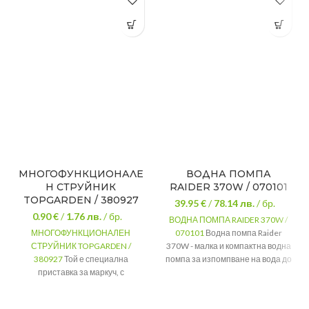
МНОГОФУНКЦИОНАЛЕ
ВОДНА ПОМПА
Н СТРУЙНИК
RAIDER 370W / 070101
TOPGARDEN / 380927
39.95 €
/
78.14
лв.
/ бр.
0.90 €
/
1.76
лв.
/ бр.
ВОДНА ПОМПА RAIDER 370W /
МНОГОФУНКЦИОНАЛЕН
070101
Водна помпа Raider
СТРУЙНИК TOPGARDEN /
370W - малка и компактна водна
380927
Той е специална
помпа за изпомпване на вода до
приставка за маркуч, с
8м дълбочина. Може да
възможност за регулиране на
изпомпва до 35м височина.
водната струя - от силна струя
Мощност
370 W