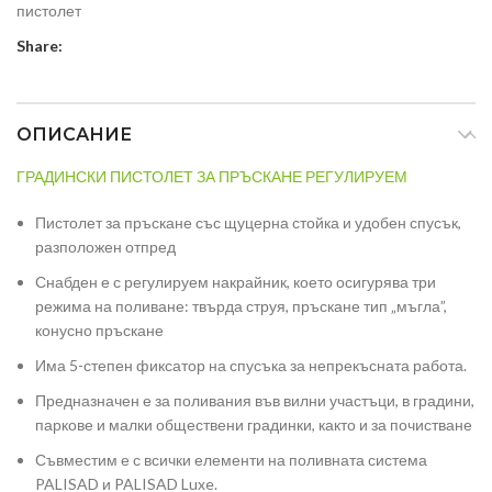
пистолет
Share:
ОПИСАНИЕ
ГРАДИНСКИ ПИСТОЛЕТ ЗА ПРЪСКАНЕ РЕГУЛИРУЕМ
Пистолет за пръскане със щуцерна стойка и удобен спусък,
разположен отпред
Снабден е с регулируем накрайник, което осигурява три
режима на поливане: твърда струя, пръскане тип „мъгла”,
конусно пръскане
Има 5-степен фиксатор на спусъка за непрекъсната работа.
Предназначен е за поливания във вилни участъци, в градини,
паркове и малки обществени градинки, както и за почистване
Съвместим е с всички елементи на поливната система
PALISAD и PALISAD Luxe.