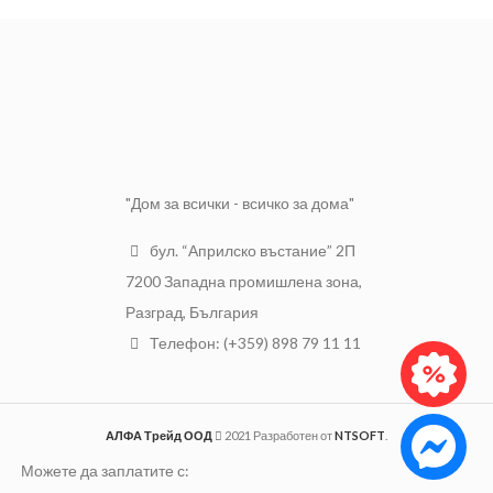
до фина мъгла.
Обороти
2850 min-1
Материал
Пластмаса
Максимална
Марка
TopGarden
височина на
35 m
изпомпване
Цвят
Оранжев
"Дом за всички - всичко за дома"
бул. “Априлско въстание” 2П
7200 Западна промишлена зона,
Разград, България
Телефон: (+359) 898 79 11 11
АЛФА Трейд ООД
2021 Разработен от
NTSOFT
.
Можете да заплатите с: