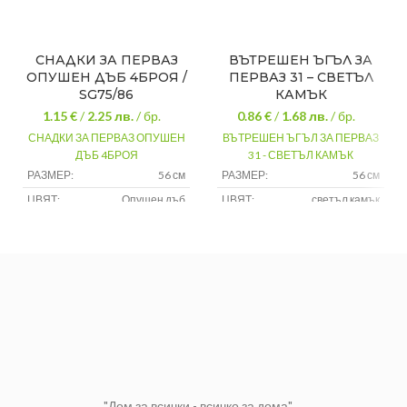
СНАДКИ ЗА ПЕРВАЗ
ВЪТРЕШЕН ЪГЪЛ ЗА
ОПУШЕН ДЪБ 4БРОЯ /
ПЕРВАЗ 31 – СВЕТЪЛ
SG75/86
КАМЪК
1.15 €
/
2.25
лв.
/ бр.
0.86 €
/
1.68
лв.
/ бр.
СНАДКИ ЗА ПЕРВАЗ ОПУШЕН
ВЪТРЕШЕН ЪГЪЛ ЗА ПЕРВАЗ
ДЪБ 4БРОЯ
31 - СВЕТЪЛ КАМЪК
РАЗМЕР:
56 см
РАЗМЕР:
56 см
ЦВЯТ:
Опушен дъб
ЦВЯТ:
светъл камък
МАТЕРИАЛ:
PVC
МАТЕРИАЛ:
PVC
"Дом за всички - всичко за дома"