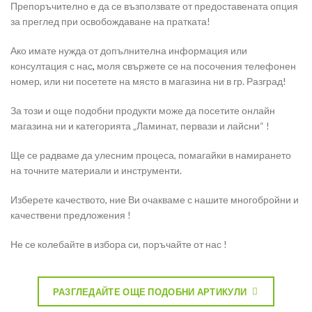
Препоръчително е да се възползвате от предоставената опция
за преглед при освобождаване на пратката!
Ако имате нужда от допълнителна информация или
консултация с нас
,
моля свържете се на посочения телефонен
номер, или ни посетете на място в магазина ни в гр. Разград!
За този и още подобни продукти може да посетите онлайн
магазина ни и категорията „Ламинат, первази и лайсни“ !
Ще се радваме да улесним процеса, помагайки в намирането
на точните материали и инструменти.
Изберете качеството, ние Ви очакваме с нашите многобройни и
качествени предложения !
Не се колебайте в избора си, поръчайте от нас !
РАЗГЛЕДАЙТЕ ОЩЕ ПОДОБНИ АРТИКУЛИ