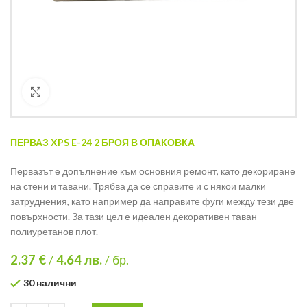
Кликнете за уголемяване
ПЕРВАЗ XPS E-24 2 БРОЯ В ОПАКОВКА
Первазът е допълнение към основния ремонт, като декориране
на стени и тавани. Трябва да се справите и с някои малки
затруднения, като например да направите фуги между тези две
повърхности. За тази цел е идеален декоративен таван
полиуретанов плот.
2.37 €
/
4.64
лв.
/ бр.
30 налични