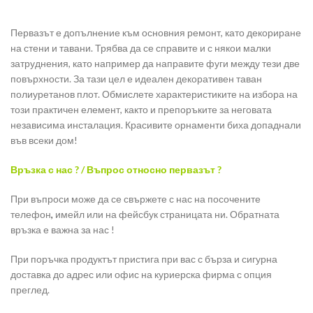
Первазът е допълнение към основния ремонт, като декориране
на стени и тавани. Трябва да се справите и с някои малки
затруднения, като например да направите фуги между тези две
повърхности. За тази цел е идеален декоративен таван
полиуретанов плот. Обмислете характеристиките на избора на
този практичен елемент, както и препоръките за неговата
независима инсталация. Красивите орнаменти биха допаднали
във всеки дом!
Връзка с нас ? / Въпрос относно первазът ?
При въпроси може да се свържете с нас на посочените
телефон
,
имейл или на фейсбук страницата ни. Обратната
връзка е важна за нас !
При поръчка продуктът пристига при вас с бърза и сигурна
доставка до адрес или офис на куриерска фирма с опция
преглед.