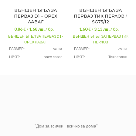
ВЪНШЕН ЪГЪЛ ЗА
ВЪНШЕН ЪГЪЛ ЗА
ПЕРВАЗ D1 – ОРЕХ
ПЕРВАЗ ТИК ПЕРЛОВ /
ЛАВАГ
SG75/I2
0.86 €
/
1.68
лв.
/ бр.
1.60 €
/
3.13
лв.
/ бр.
ВЪНШЕН ЪГЪЛ ЗА ПЕРВАЗ D1 -
ВЪНШЕН ЪГЪЛ ЗА ПЕРВАЗ ТИК
ОРЕХ ЛАВАГ
ПЕРЛОВ
РАЗМЕР:
56 см
РАЗМЕР:
75 см
ЦВЯТ:
орех лаваг
ЦВЯТ:
Тик перлов
МАТЕРИАЛ:
pvc
МАТЕРИАЛ:
PVC
"Дом за всички - всичко за дома"