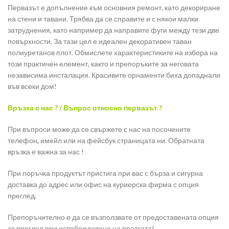
Первазът е допълнение към основния ремонт, като декориране
на стени и тавани. Трябва да се справите и с някои малки
затруднения, като например да направите фуги между тези две
повърхности. За тази цел е идеален декоративен таван
полиуретанов плот. Обмислете характеристиките на избора на
този практичен елемент, както и препоръките за неговата
независима инсталация. Красивите орнаменти биха допаднали
във всеки дом!
Връзка с нас ? / Въпрос относно первазът ?
При въпроси може да се свържете с нас на посочените
телефон
,
имейл или на фейсбук страницата ни. Обратната
връзка е важна за нас !
При поръчка продуктът пристига при вас с бърза и сигурна
доставка до адрес или офис на куриерска фирма с опция
преглед.
Препоръчително е да се възползвате от предоставената опция
за преглед при освобождаване на пратката!