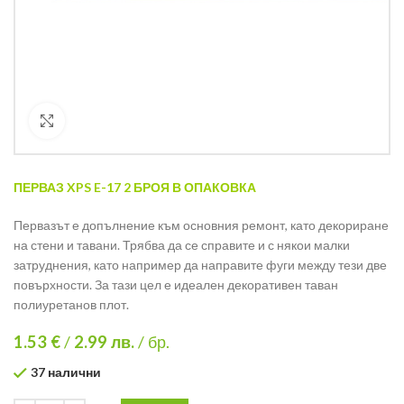
Кликнете за уголемяване
ПЕРВАЗ XPS E-17 2 БРОЯ В ОПАКОВКА
Первазът е допълнение към основния ремонт, като декориране
на стени и тавани. Трябва да се справите и с някои малки
затруднения, като например да направите фуги между тези две
повърхности. За тази цел е идеален декоративен таван
полиуретанов плот.
1.53 €
/
2.99
лв.
/ бр.
37 налични