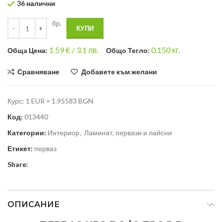
36 налични
бр.
КУПИ
1.59
€ /
3.1 лв.
0.150
кг.
Общa Цена:
Общо Тегло:
Сравняване
Добавете към желани
Курс: 1 EUR = 1.95583 BGN
Код:
013440
Категории:
Интериор
,
Ламинат, первази и лайсни
Етикет:
перваз
Share:
ОПИСАНИЕ