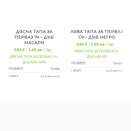
ДЯСНА ТАПА ЗА
ЛЯВА ТАПА ЗА ПЕРВАЗ
ПЕРВАЗ 74 – ДЪБ
С9 – ДЪБ НЕГРО
МАСАРИ
0.86 €
/
1.68
лв.
/ бр.
0.86 €
/
1.68
лв.
/ бр.
ЛЯВА ТАПА ЗА ПЕРВАЗ С9 -
ДЯСНА ТАПА ЗА ПЕРВАЗ 74 -
ДЪБ НЕГРО
ДЪБ МАСАРИ
РАЗМЕР:
56 мм
РАЗМЕР:
56 мм
ЦВЯТ:
дъб негро
ЦВЯТ:
дъб масари
МАТЕРИАЛ:
pvc
МАТЕРИАЛ:
pvc
МАРКА:
salag
МАРКА:
salag