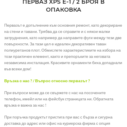
ПЕРВАЗ XPS E-1 / 2 БРОЯ В
ОПАКОВКА
Первазът е допълнение към основния ремонт, като декориране
на стени и тавани. Трябва да се справите и с някои малки
затруднения, като например да направите фуги между тези две
повърхности. За тази цел е идеален декоративен таван
полиуретанов плот. Обмислете характеристиките на избора на
този практичен елемент, както и препоръките за неговата
независима инсталация. Красивите орнаменти биха допаднали
във всеки дом!
Връзка с нас ? / Въпрос относно первазът ?
При въпроси може да се свържете с нас на посочените
телефон
,
имейл или на фейсбук страницата ни. Обратната
връзка е важна за нас !
При поръчка продуктът пристига при вас с бърза и сигурна
доставка до адрес или офис на куриерска фирма с опция