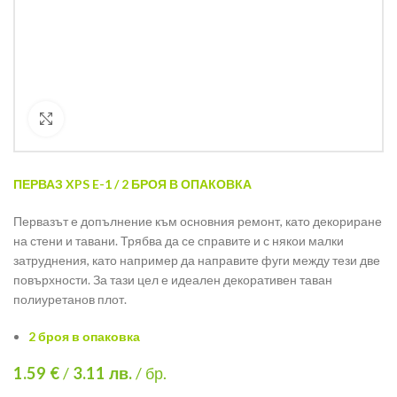
Кликнете за уголемяване
ПЕРВАЗ XPS E-1 / 2 БРОЯ В ОПАКОВКА
Первазът е допълнение към основния ремонт, като декориране
на стени и тавани. Трябва да се справите и с някои малки
затруднения, като например да направите фуги между тези две
повърхности. За тази цел е идеален декоративен таван
полиуретанов плот.
2 броя в опаковка
1.59 €
/
3.11
лв.
/ бр.