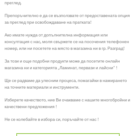
преглед.
Препоръчително е да се възползвате от предоставената опция
за преглед при освобождаване на пратката!
Ако имате нужда от допълнителна информация или
консултация с нас
,
моля свържете се на посочения телефонен
номер, или ни посетете на място в магазина ни в гр. Разград!
За този и още подобни продукти може да посетите онлайн
магазина ни и категорията „Ламинат, первази и лайсни“ !
Ще се радваме да улесним процеса, помагайки в намирането
на точните материали и инструменти.
Изберете качеството, ние Ви очакваме с нашите многобройни и
качествени предложения !
Не се колебайте в избора си, поръчайте от нас !