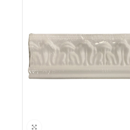
Кликнете за уголемяване