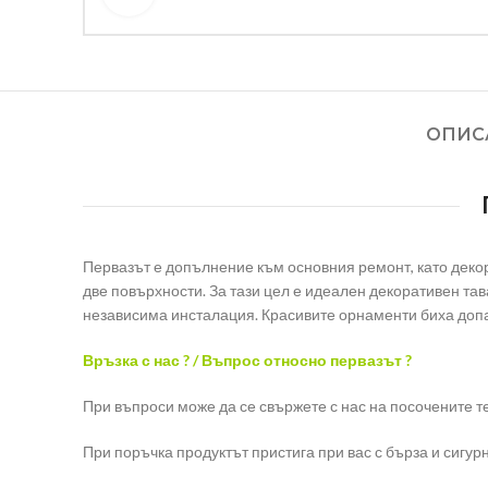
ОПИС
Первазът е допълнение към основния ремонт, като декор
две повърхности. За тази цел е идеален декоративен тав
независима инсталация. Красивите орнаменти биха допа
Връзка с нас ? / Въпрос относно первазът ?
При въпроси може да се свържете с нас на посочените 
При поръчка продуктът пристига при вас с бърза и сигур