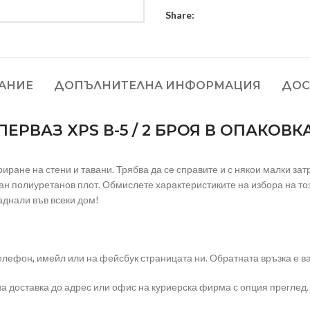
Share:
АНИЕ
ДОПЪЛНИТЕЛНА ИНФОРМАЦИЯ
ДОС
ПЕРВАЗ XPS В-5 / 2 БРОЯ В ОПАКОВК
иране на стени и тавани. Трябва да се справите и с някои малки за
ан полиуретанов плот. Обмислете характеристиките на избора на тоз
днали във всеки дом!
телефон
,
имейл или на фейсбук страницата ни. Обратната връзка е ва
на доставка до адрес или офис на куриерска фирма с опция преглед.