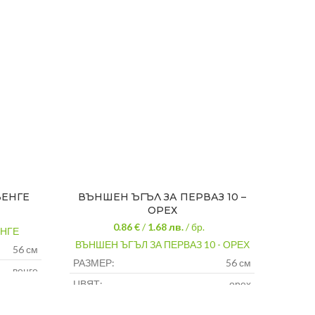
ВЕНГЕ
ВЪНШЕН ЪГЪЛ ЗА ПЕРВАЗ 10 –
ПЕР
ОРЕХ
0.86 €
/
1.68
лв.
/ бр.
ЕНГЕ
ВЪНШЕН ЪГЪЛ ЗА ПЕРВАЗ 10 - ОРЕХ
ПЕРВ
56 см
РАЗМЕР:
56 см
венге
ЦВЯТ:
орех
pvc
МАТЕРИАЛ:
pvc