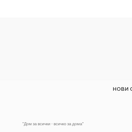
Материал: PVC
Особености: L-образен
НОВИ 
"Дом за всички - всичко за дома"