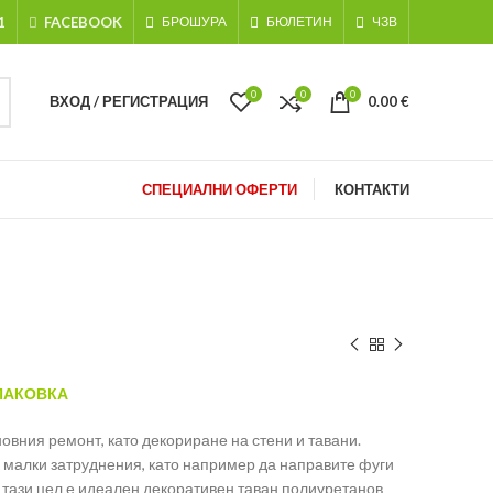
1
FACEBOOK
БРОШУРА
БЮЛЕТИН
ЧЗВ
0
0
0
ВХОД / РЕГИСТРАЦИЯ
0.00
€
СПЕЦИАЛНИ ОФЕРТИ
КОНТАКТИ
ОПАКОВКА
овния ремонт, като декориране на стени и тавани.
и малки затруднения, като например да направите фуги
 тази цел е идеален декоративен таван полиуретанов