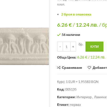
плот.
2 броя в опаковка
6.26 €
/
12.24
лв.
/ б
56 налични
бр.
КУПИ
6.26
€ /
12.24 лв.
Общa Цена:
Сравняване
Добавет
Курс: 1 EUR = 1.95583 BGN
Код:
005135
Категории:
Интериор
,
Ламинат
Етикет:
перваз