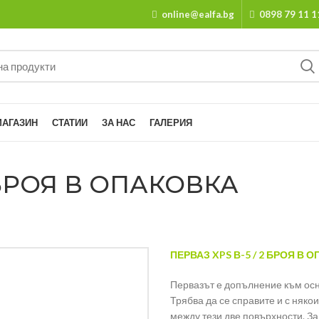
online@ealfa.bg
0898 79 11 1
МАГАЗИН
СТАТИИ
ЗА НАС
ГАЛЕРИЯ
2 БРОЯ В ОПАКОВКА
ПЕРВАЗ XPS В-5 / 2 БРОЯ В 
Первазът е допълнение към осн
Трябва да се справите и с няко
между тези две повърхности. За