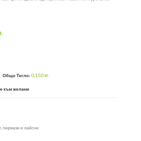
р.
0.150
кг.
Общо Тегло:
е към желани
, первази и лайсни