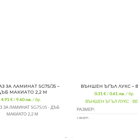
З ЗА ЛАМИНАТ SG75/J5 –
ВЪНШЕН ЪГЪЛ ЛУКС – 
ДЪБ МАКИАТО 2,2 М
0.31 €
/
0.61
лв.
/ бр.
4.91 €
/
9.60
лв.
/ бр.
ВЪНШЕН ЪГЪЛ ЛУКС - В
 ЗА ЛАМИНАТ SG75/J5 - ДЪБ
РАЗМЕР:
МАКИАТО 2,2 М
ЦВЯТ:
МАТЕРИАЛ: