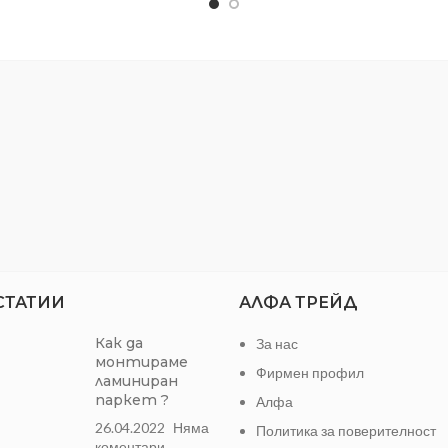
СТАТИИ
АЛФА ТРЕЙД
Как да
За нас
монтираме
Фирмен профил
ламиниран
паркет ?
Алфа
26.04.2022
Няма
Политика за поверителност
коментари