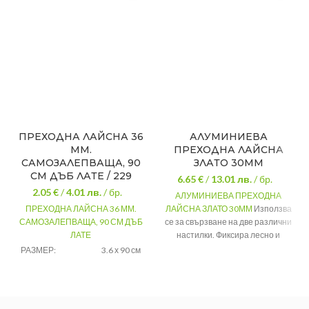
ПРЕХОДНА ЛАЙСНА 36
АЛУМИНИЕВА
ММ.
ПРЕХОДНА ЛАЙСНА
САМОЗАЛЕПВАЩА, 90
ЗЛАТО 30ММ
СМ ДЪБ ЛАТЕ / 229
6.65 €
/
13.01
лв.
/ бр.
2.05 €
/
4.01
лв.
/ бр.
АЛУМИНИЕВА ПРЕХОДНА
ПРЕХОДНА ЛАЙСНА 36 ММ.
ЛАЙСНА ЗЛАТО 30ММ
Използва
САМОЗАЛЕПВАЩА, 90 СМ ДЪБ
се за свързване на две различни
ЛАТЕ
настилки. Фиксира лесно и
бързо със скритите дюбели,
РАЗМЕР:
3.6 х 90 см
които са включени в комплекта
ЦВЯТ:
дъб лате
Ширина
30 мм
МАТЕРИАЛ:
pvc
Дължина
182СМ
МАРКА:
ideal