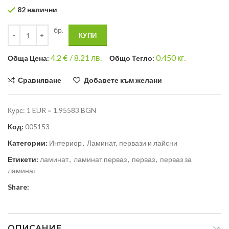
82 налични
бр.
КУПИ
4.2
€ /
8.21 лв.
0.450
кг.
Общa Цена:
Общо Тегло:
Сравняване
Добавете към желани
Курс: 1 EUR = 1.95583 BGN
Код:
005153
Категории:
Интериор
,
Ламинат, первази и лайсни
Етикети:
ламинат
,
ламинат перваз
,
перваз
,
перваз за
ламинат
Share:
ОПИСАНИЕ